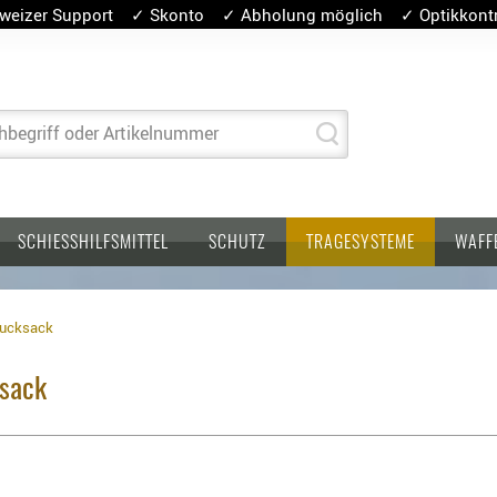
weizer Support ✓ Skonto ✓ Abholung möglich ✓ Optikkontro
hbegriff oder Artikelnummer
SCHIESSHILFSMITTEL
SCHUTZ
TRAGESYSTEME
WAFF
Rucksack
ksack