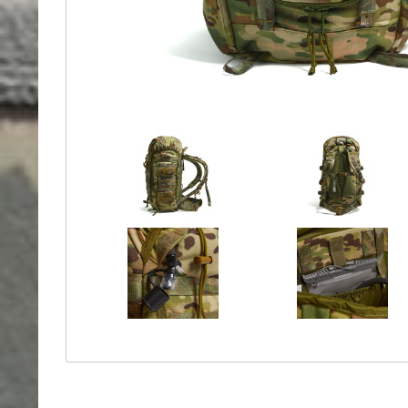
Holster
Sonstige
Magazinholster
-
double
Magazinholster
-
single
Holster-
Zubehör