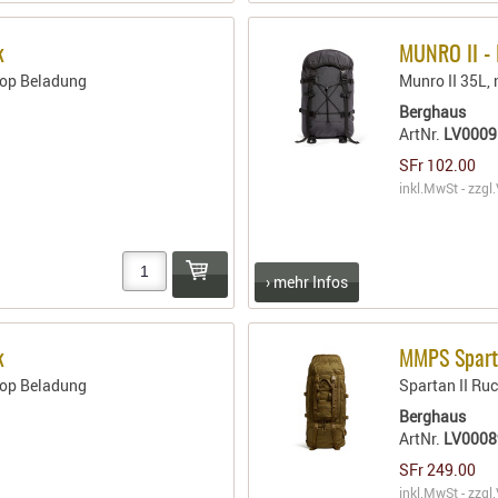
k
MUNRO II - 
 Top Beladung
Munro II 35L, 
Berghaus
ArtNr.
LV000
SFr 102.00
inkl.MwSt - zzgl.
› mehr Infos
k
MMPS Spart
 Top Beladung
Spartan II Ru
Berghaus
ArtNr.
LV0008
SFr 249.00
inkl.MwSt - zzgl.