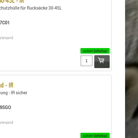
30-45L - IR
hutzhülle für Rucksäcke 30-45L
7C01
Versand
sofort lieferbar
d - IR
ung - IR sicher
49SGO
Versand
sofort lieferbar