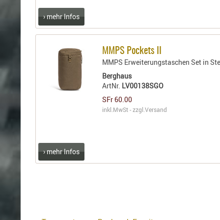
› mehr Infos
MMPS Pockets II
MMPS Erweiterungstaschen Set in Ste
Berghaus
ArtNr.
LV00138SGO
SFr 60.00
inkl.MwSt - zzgl.
Versand
› mehr Infos