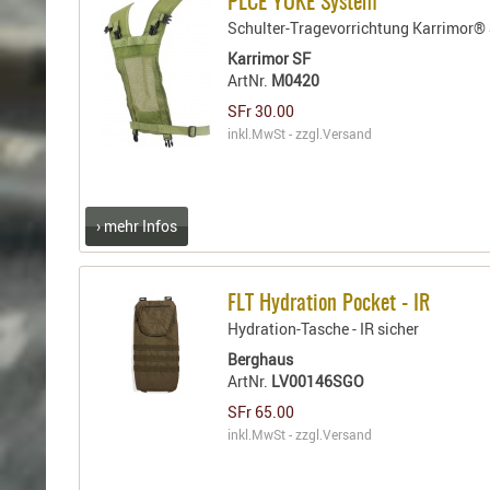
PLCE YOKE System
Schulter-Tragevorrichtung Karrimor
Karrimor SF
ArtNr.
M0420
SFr 30.00
inkl.MwSt - zzgl.
Versand
› mehr Infos
FLT Hydration Pocket - IR
Hydration-Tasche - IR sicher
Berghaus
ArtNr.
LV00146SGO
SFr 65.00
inkl.MwSt - zzgl.
Versand