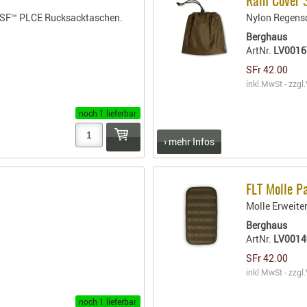
Rain Cover 
® SF™ PLCE Rucksacktaschen.
Nylon Regensc
Berghaus
ArtNr.
LV0016
SFr 42.00
inkl.MwSt - zzgl.
noch 1 lieferbar
› mehr Infos
FLT Molle Pa
Molle Erweiter
Berghaus
ArtNr.
LV001
SFr 42.00
inkl.MwSt - zzgl.
noch 1 lieferbar