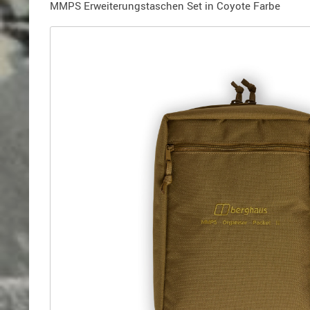
Holster
MMPS Erweiterungstaschen Set in Coyote Farbe
für
Beretta
Holster
für
CZ
Holster
für
Glock
Holster
für
HK
Holster
für
SIG-
Sauer
Holster
für
Walther