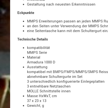
Gestaltung nach neuesten Erkenntnissen
Eckpunkte
MMPS Erweiterungen passen an jeden MMPS R
an den Seiten unter Verwendung der MMPS Schni
eine Seitentasche kann mit dem Schultergurt ei
Technische Details
kompatibilität
MMPS Serie
Material
Armadura 1000 D
Ausstattung
kompatibel mit BMPS/FMPS/MMPS/SMPS Reiss
abnehmbare Schultergurte im Set
3 unterschiedlich konfiguerierte Einlegeplatten
3 entnehbare Netztaschen
MOLLE Schnittstelle innen
Masse HxWxT, cm
37 x 23 x 13
Gewicht, g