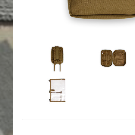
Holster
Sonstige
Magazinholster
-
double
Magazinholster
-
single
Holster-
Zubehör