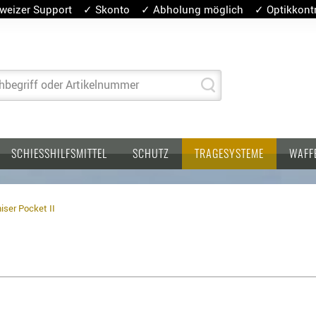
weizer Support ✓ Skonto ✓ Abholung möglich ✓ Optikkontro
hbegriff oder Artikelnummer
SCHIESSHILFSMITTEL
SCHUTZ
TRAGESYSTEME
WAFF
ser Pocket II