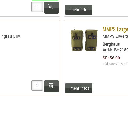
› mehr Infos
MMPS Large 
ingrau Oliv
MMPS Erweiter
Berghaus
ArtNr.
BH218
SFr 56.00
inkl.MwSt - zzgl.
› mehr Infos