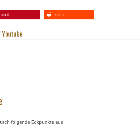
pin it
teilen
f Youtube
g
durch folgende Eckpunkte aus