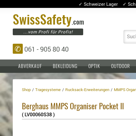
✓ Schweizer Lager ✓ Sch
Swiss
Safety
.com
...vom Profi für Profis!
Suc
✆
061 - 905 80 40
ABVERKAUF
BEKLEIDUNG
OPTIK
OUTDOOR
Shop
Tragesysteme
Rucksack-Erweiterungen
MMPS Organi
Einlagen,
Holster
Platten
Basen,
Kopfschutz
Berghaus MMPS Organiser Pocket II
Grundplatten
Tragesysteme
Holster
( LV00060S38 )
für
1911er