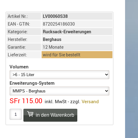
Artikel Nr.:
LV00060S38
EAN - GTIN:
8720254186030
Kategorie:
Rucksack-Erweiterungen
Hersteller:
Berghaus
Garantie:
12 Monate
Lieferzeit:
wird für Sie bestellt
Volumen
Erweiterungs-System
SFr 115.00
inkl. MwSt - zzgl.
Versand