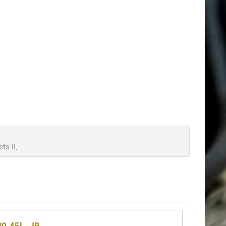
s II,