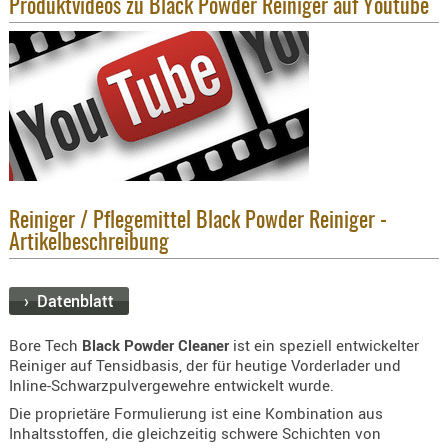
Produktvideos zu Black Powder Reiniger auf Youtube
KNIESCHU
ERSTE
HILFE
GEHÖRSC
HANDSCH
KOPFSCH
TARNUNG
Reiniger / Pflegemittel Black Powder Reiniger -
TRAGES
Artikelbeschreibung
GEWEHRT
HOLSTER
› Datenblatt
Holster
Basen,
Bore Tech
Black Powder Cleaner
ist ein speziell entwickelter
Grundp
Reiniger auf Tensidbasis, der für heutige Vorderlader und
Inline-Schwarzpulvergewehre entwickelt wurde.
Holster
Die proprietäre Formulierung ist eine Kombination aus
1911er
Inhaltsstoffen, die gleichzeitig schwere Schichten von