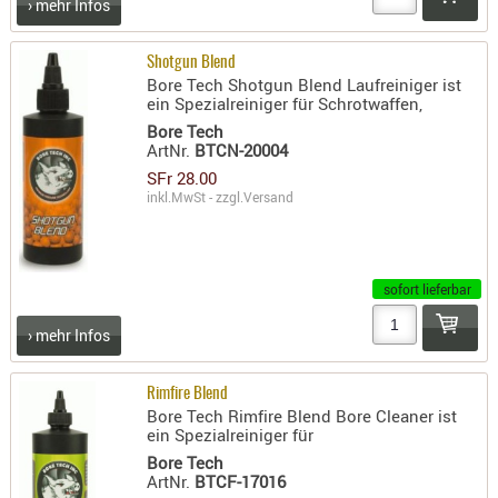
› mehr Infos
AUFSÄTZE
UND
Shotgun Blend
Bore Tech Shotgun Blend Laufreiniger ist
BÜRSTEN
ein Spezialreiniger für Schrotwaffen,
DIENSTLE
Bore Tech
PATCHES
ArtNr.
BTCN-20004
UND
SFr 28.00
inkl.MwSt - zzgl.
Versand
PELLETS
PUTZSCH
PUTZSTOC
FÜHRUNG
sofort lieferbar
PUTZSTÖC
› mehr Infos
REINIGER
REINIGUN
Rimfire Blend
SCHMIERM
Bore Tech Rimfire Blend Bore Cleaner ist
ein Spezialreiniger für
SONSTIGE
Bore Tech
TESTMITTE
ArtNr.
BTCF-17016
-