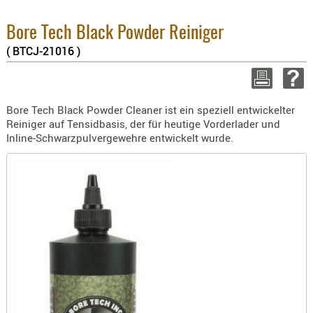
8.1% :
BEKLEIDU
3.8% :
ZUBEHÖR
Bore Tech Black Powder Reiniger
2.6% :
Summe :
( BTCJ-21016 )
OPTIK
zzgl. Ve
ENTFERNU
FERNGLÄS
WEITER EIN
Bore Tech Black Powder Cleaner ist ein speziell entwickelter
MAGNIFIE
Reiniger auf Tensidbasis, der für heutige Vorderlader und
MONOKUL
Inline-Schwarzpulvergewehre entwickelt wurde.
NACHTSIC
OPTIK-
ZUBEHÖR
ROTPUNK
SPEKTIVE
STATIVE
ZIELFERN
OUTDO