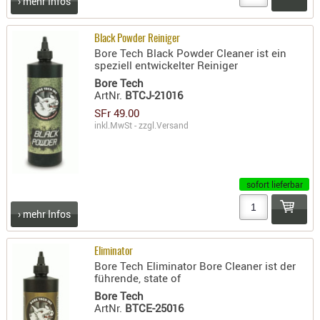
› mehr Infos
RIEMEN
SONSTIGE
Black Powder Reiniger
SPUHR -
Bore Tech Black Powder Cleaner ist ein
speziell entwickelter Reiniger
ERSATZTEI
Bore Tech
SPUHR -
ArtNr.
BTCJ-21016
ERWEITER
SFr 49.00
VISIERE
inkl.MwSt - zzgl.
Versand
ZF-
MONTAGE
ZWEIBEIN
sofort lieferbar
WIEDER
› mehr Infos
Eliminator
Bore Tech Eliminator Bore Cleaner ist der
führende, state of
Bore Tech
ArtNr.
BTCE-25016