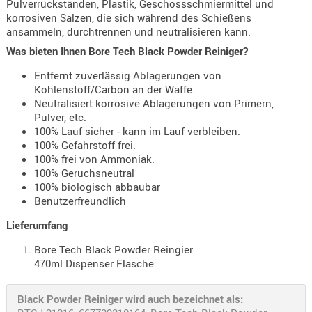
Pulverrückständen, Plastik, Geschossschmiermittel und
Holster
korrosiven Salzen, die sich während des Schießens
Beretta
ansammeln, durchtrennen und neutralisieren kann.
Was bieten Ihnen Bore Tech
Black Powder Reiniger?
Holster
CZ
Entfernt zuverlässig Ablagerungen von
Kohlenstoff/Carbon an der Waffe.
Holster
Neutralisiert korrosive Ablagerungen von Primern,
Glock
Pulver, etc.
100% Lauf sicher - kann im Lauf verbleiben.
Holster
100% Gefahrstoff frei.
HK
100% frei von Ammoniak.
100% Geruchsneutral
Holster
100% biologisch abbaubar
SIG-Sa
Benutzerfreundlich
Holster
Lieferumfang
Walthe
Bore Tech Black Powder Reingier
470ml Dispenser Flasche
Holster
Sonsti
Black Powder Reiniger wird auch bezeichnet als:
Magazi