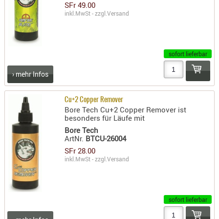
SFr 49.00
PRÜFMITT
inkl.MwSt - zzgl.
Versand
WERKZEU
WAFFE
sofort lieferbar
ABZÜGE
BASEN -
› mehr Infos
SONDERM
CHASSIS
Cu+2 Copper Remover
Bore Tech Cu+2 Copper Remover ist
-
besonders für Läufe mit
SCHÄFTE
Bore Tech
CHASSIS-
ArtNr.
BTCU-26004
ZUBEHÖR
SFr 28.00
inkl.MwSt - zzgl.
Versand
GRIFFE
LADEHEBE
MAGAZIN
sofort lieferbar
MÜNDUNG
RAILS