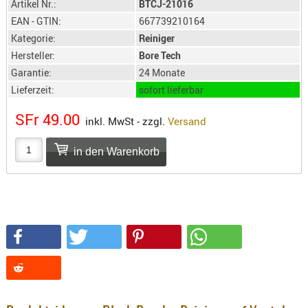
Artikel Nr.:
BTCJ-21016
SONSTIGE
EAN - GTIN:
667739210164
TAKTISCH
Kategorie:
Reiniger
TOOLS
Hersteller:
Bore Tech
TARGETS,
Garantie:
24 Monate
ZIELE
Lieferzeit:
sofort lieferbar
SCHUTZ
SFr 49.00
inkl. MwSt - zzgl.
Versand
BALLISTI
SCHUTZ
Einlage
Platten
Kopfsc
Trages
BRILLEN
EINSATZH
MATERIAL
ELLENBOG