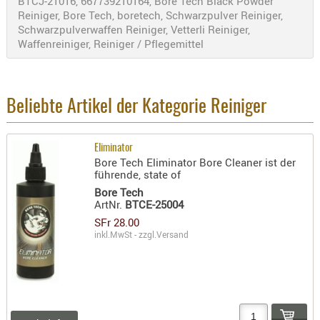
BTCJ-21016, 667739210164, Bore Tech Black Powder
- doubl
Reiniger, Bore Tech, boretech, Schwarzpulver Reiniger,
Schwarzpulverwaffen Reiniger, Vetterli Reiniger,
Magazi
Waffenreiniger, Reiniger / Pflegemittel
- single
Holster
Zubehö
Beliebte Artikel der Kategorie Reiniger
HYDRATI
KITS
Eliminator
KOFFER
Bore Tech Eliminator Bore Cleaner ist der
führende, state of
RUCKSÄC
Bore Tech
RUCKSAC
ArtNr.
BTCE-25004
ERWEITER
SFr 28.00
inkl.MwSt - zzgl.
Versand
RÜST-
TASCHEN
TRAGE-,
PACKTAS
WAFFE