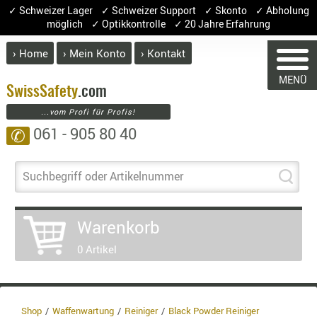
✓ Schweizer Lager ✓ Schweizer Support ✓ Skonto ✓ Abholung
möglich ✓ Optikkontrolle ✓ 20 Jahre Erfahrung
› Home
› Mein Konto
› Kontakt
ABVERK
MENÜ
BEKLEI
Swiss
Safety
.com
...vom Profi für Profis!
GÜRTEL
061 - 905 80 40
✆
HANDSCH
HOSEN
JACKEN
Suchbegriff oder Artikelnummer
WARENKORB
KOPFBED
OBERBEKL
Warenkorb
PATCHES
Sie haben keine Artikel im Warenkorb.
0 Artikel
RÜSTWEST
Artikel
Menge
Preis
CARRIER
SOCKEN
Warenwer
UNTERWÄ
Enthalte
Shop
Waffenwartung
Reiniger
Black Powder Reiniger