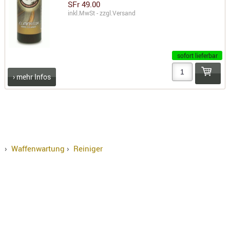
SFr 49.00
inkl.MwSt - zzgl.
Versand
sofort lieferbar
› mehr Infos
›
Waffenwartung
›
Reiniger