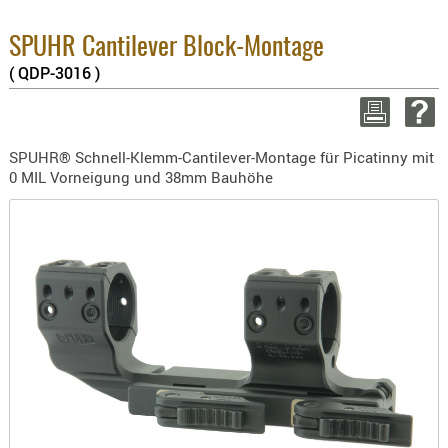
Warenwert :
BEKLEIDU
Enthaltene MwSt.
ZUBEHÖR
SPUHR Cantilever Block-Montage
8.1% :
( QDP-3016 )
OPTIK
3.8% :
2.6% :
ENTFERNU
Summe :
FERNGLÄS
zzgl. Versandkos
SPUHR® Schnell-Klemm-Cantilever-Montage für Picatinny mit
MAGNIFIE
0 MIL Vorneigung und 38mm Bauhöhe
WEITER EINKAUFE
MONOKUL
NACHTSIC
OPTIK-
Minde
ZUBEHÖR
ROTPUNK
SPEKTIVE
STATIVE
ZIELFERN
OUTDO