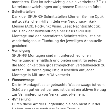
montieren. Dies ist sehr wichtig, da ein verdrehtes ZF zu
Korrekturabweichungen auf grössere Distanzen führt.
AUFSÄTZE
Schnittstellen
UND
Dank der SPUHR® Schnittstellen können Sie ihre Optik
BÜRSTEN
mit zusätzlichen Hilfsmitteln wie Neigungswinkel-
DIENSTLE
Messer (ACI), RotPunkt Visier, Laser, Nachtsichtoptik,
etc. Dank der Verwendung einer Basis SPUHR®
PATCHES
Montage und den patentierten Schnittstellen, ist eine
UND
wiederholgenaue Fluchtung der jeweiligen Anbauteile
PELLETS
gesichert.
Vorneigung
PUTZSCH
SPUHR® Montagen sind mit unterschiedlichen
PUTZSTOC
Vorneigungen erhältlich und bieten somit für jedes ZF
FÜHRUNG
die Möglichkeit den grösstmöglichen Verstellbereich zu
PUTZSTÖC
nutzen. Die Vorneigung ist gut leserlich auf jeder
Montage in MIL und MOA vermerkt.
REINIGER
Wasserwaage
REINIGUN
Die im Montagefuss angebrachte Wasserwaage ist vom
Schützen gut einsehbar und ist damit ein aktiver Beitrag
SCHMIERM
zur Verhinderung von Verkantungs-Fehlern.
SONSTIGE
45° Teilung
TESTMITTE
Durch diese Art der Ringteilung bleiben nicht nur der
-
Höhen- sondern auch der Seiten-Turm in