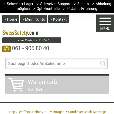
✓ Schweizer Lager ✓ Schweizer Support ✓ Skonto ✓ Abholung
möglich ✓ Optikkontrolle ✓ 20 Jahre Erfahrung
› Home
› Mein Konto
› Kontakt
ABVERK
MENÜ
BEKLEI
Swiss
Safety
.com
...vom Profi für Profis!
GÜRTEL
061 - 905 80 40
✆
HANDSCH
HOSEN
JACKEN
Suchbegriff oder Artikelnummer
KOPFBED
WARENKORB
OBERBEKL
Warenkorb
PATCHES
0 Artikel
RÜSTWEST
CARRIER
Sie haben keine Artikel im Warenkorb.
SOCKEN
Artikel
Menge
Preis
UNTERWÄ
Shop
Waffenzubehör
ZF-Montagen
Cantilever Block-Montage