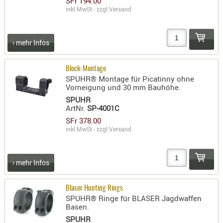
SFr 194.00
inkl.MwSt - zzgl.
Versand
› mehr Infos
Block-Montage
SPUHR® Montage für Picatinny ohne
Vorneigung und 30 mm Bauhöhe.
SPUHR
ArtNr.
SP-4001C
SFr 378.00
inkl.MwSt - zzgl.
Versand
› mehr Infos
Blaser Hunting Rings
SPUHR® Ringe für BLASER Jagdwaffen
Basen.
SPUHR