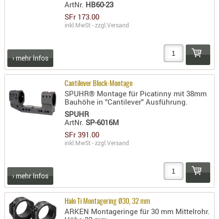
ArtNr.
HB60-23
SFr 173.00
inkl.MwSt - zzgl.
Versand
› mehr Infos
Cantilever Block-Montage
SPUHR® Montage für Picatinny mit 38mm
Bauhöhe in "Cantilever" Ausführung.
SPUHR
ArtNr.
SP-6016M
SFr 391.00
inkl.MwSt - zzgl.
Versand
› mehr Infos
Halo Ti Montagering Ø30, 32 mm
ARKEN Montageringe für 30 mm Mittelrohr.