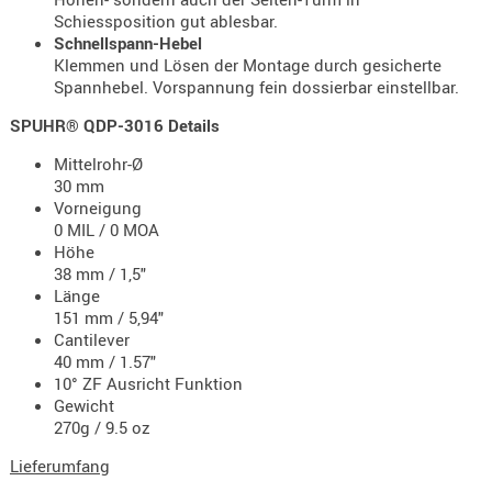
Schiessposition gut ablesbar.
PRÜFMITT
Schnellspann-Hebel
WERKZEU
Klemmen und Lösen der Montage durch gesicherte
Spannhebel. Vorspannung fein dossierbar einstellbar.
WAFFE
SPUHR® QDP-3016 Details
ABZÜGE
Mittelrohr-Ø
BASEN -
30 mm
SONDERM
Vorneigung
CHASSIS
0 MIL / 0 MOA
-
Höhe
38 mm / 1,5"
SCHÄFTE
Länge
CHASSIS-
151 mm / 5,94"
ZUBEHÖR
Cantilever
GRIFFE
40 mm / 1.57"
10° ZF Ausricht Funktion
LADEHEBE
Gewicht
MAGAZIN
270g / 9.5 oz
MÜNDUNG
Lieferumfang
RAILS