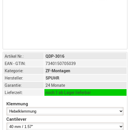
LICHTQUE
BIWAKMAT
LOCKMITT
MESSER
WÄRMEQU
SCHIES
AUFLAGE
Artikel Nr.:
QDP-3016
BALLISTI
EAN - GTIN:
7340150705039
DREIBEIN
Kategorie:
ZF-Montagen
ELEKTRON
Hersteller:
SPUHR
Garantie:
24 Monate
ENTFERNU
Lieferzeit:
noch 1 ab Lager lieferbar
LADEHILF
ORGANISA
Klemmung
RIEMEN
SCHIESSS
Cantilever
KLEIDUNG