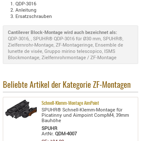
QDP-3016
RIEMEN
Anleitung
SONSTIGE
Ersatzschrauben
SPUHR -
ERSATZTEI
Cantilever Block-Montage wird auch bezeichnet als:
QDP-3016, , SPUHR® QDP-3016 für Ø30 mm, SPUHR®,
SPUHR -
Zielfernrohr-Montage, ZF-Montageringe, Ensemble de
ERWEITER
lunette de visée, Gruppo mirino telescopico, ISMS
VISIERE
Blockmontage, Zielfernrohrmontage / ZF-Montage
ZF-
MONTAGE
ZWEIBEIN
Beliebte Artikel der Kategorie ZF-Montagen
WIEDER
Schnell-Klemm-Montage AimPoint
SPUHR® Schnell-Klemm-Montage für
Picatinny und Aimpoint CompM4, 39mm
Bauhöhe
SPUHR
ArtNr.
QDM-4007