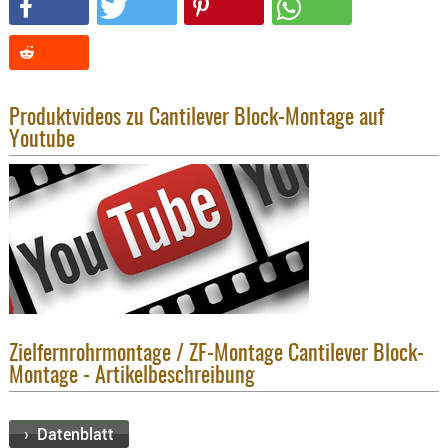
KNIESCHU
ERSTE
HILFE
GEHÖRSC
Produktvideos zu Cantilever Block-Montage auf
HANDSCH
Youtube
KOPFSCH
TARNUNG
TRAGES
GEWEHRT
HOLSTER
Holster
Basen,
Zielfernrohrmontage / ZF-Montage Cantilever Block-
Grundp
Montage - Artikelbeschreibung
Holster
1911er
› Datenblatt