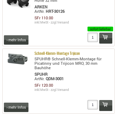
Höhe 32 mm
ARKEN
ArtNr.
HRT-30126
SFr 110.00
inkl.MwSt - zzgl.
Versand
sofort lieferbar
› mehr Infos
Schnell-Klemm-Montage Trijicon
SPUHR® Schnell-Klemm-Montage für
Picatinny und Trijicon MRO, 30 mm
Bauhöhe
SPUHR
ArtNr.
QDM-3001
SFr 120.00
inkl.MwSt - zzgl.
Versand
› mehr Infos