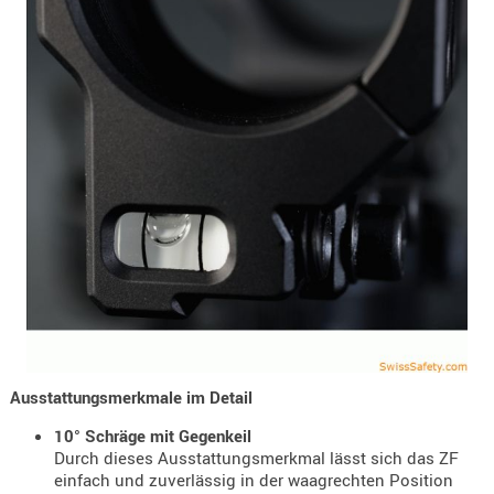
- doubl
Magazi
- single
Holster
Zubehö
HYDRATI
KITS
KOFFER
RUCKSÄC
RUCKSAC
ERWEITER
RÜST-
TASCHEN
Ausstattungsmerkmale im Detail
TRAGE-,
10° Schräge mit Gegenkeil
PACKTAS
Durch dieses Ausstattungsmerkmal lässt sich das ZF
einfach und zuverlässig in der waagrechten Position
WAFFE