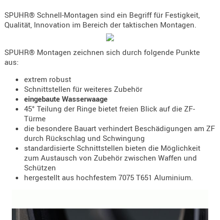
Holster
SPUHR® Schnell-Montagen sind ein Begriff für Festigkeit,
Beretta
Qualität, Innovation im Bereich der taktischen Montagen.
Holster
CZ
SPUHR® Montagen zeichnen sich durch folgende Punkte
aus:
Holster
Glock
extrem robust
Schnittstellen für weiteres Zubehör
Holster
eingebaute Wasserwaage
45° Teilung der Ringe bietet freien Blick auf die ZF-
HK
Türme
Holster
die besondere Bauart verhindert Beschädigungen am ZF
durch Rückschlag und Schwingung
SIG-Sa
standardisierte Schnittstellen bieten die Möglichkeit
Holster
zum Austausch von Zubehör zwischen Waffen und
Schützen
Walthe
hergestellt aus hochfestem 7075 T651 Aluminium.
Holster
Sonsti
Magazi