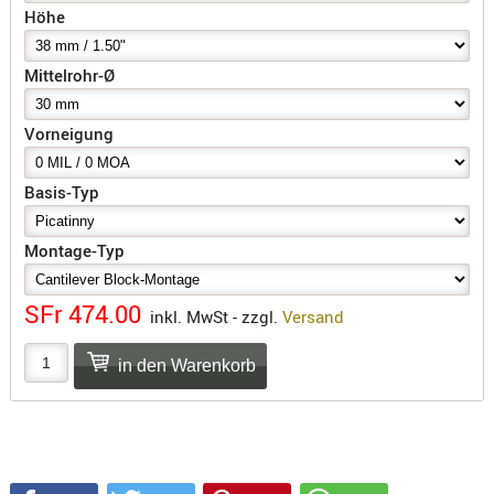
SONSTIGE
Höhe
TAKTISCH
TOOLS
Mittelrohr-Ø
TARGETS,
ZIELE
Vorneigung
SCHUTZ
Basis-Typ
BALLISTI
SCHUTZ
Montage-Typ
Einlage
Platten
SFr 474.00
inkl. MwSt - zzgl.
Versand
Kopfsc
Trages
BRILLEN
EINSATZH
MATERIAL
ELLENBOG