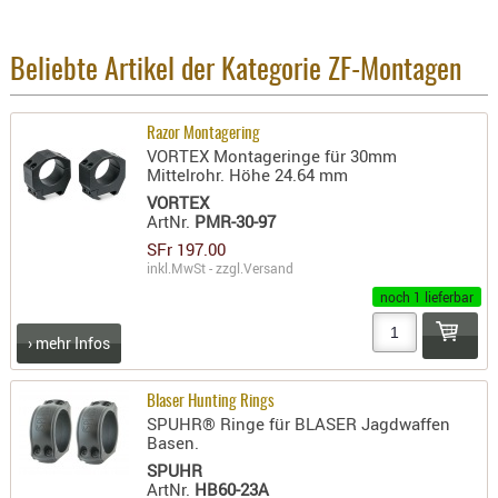
Beliebte Artikel der Kategorie ZF-Montagen
Razor Montagering
VORTEX Montageringe für 30mm
Mittelrohr. Höhe 24.64 mm
VORTEX
ArtNr.
PMR-30-97
SFr 197.00
inkl.MwSt - zzgl.
Versand
noch 1 lieferbar
› mehr Infos
Blaser Hunting Rings
SPUHR® Ringe für BLASER Jagdwaffen
Basen.
SPUHR
ArtNr.
HB60-23A