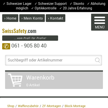
✓ Schweizer Lager ✓ Schweizer Support ✓ Skonto ✓ Abholung
möglich ✓ Optikkontrolle ✓ 20 Jahre Erfahrung
› Home
› Mein Konto
› Kontakt
ABVERK
MENÜ
BEKLEI
Swiss
Safety
.com
...vom Profi für Profis!
GÜRTEL
061 - 905 80 40
✆
HANDSCH
HOSEN
JACKEN
Suchbegriff oder Artikelnummer
KOPFBED
OBERBEKL
WARENKORB
Warenkorb
PATCHES
0 Artikel
RÜSTWEST
CARRIER
Sie haben keine Artikel im Warenkorb.
SOCKEN
Artikel
Menge
Preis
S
UNTERWÄ
Shop
Waffenzubehör
ZF-Montagen
Block-Montage