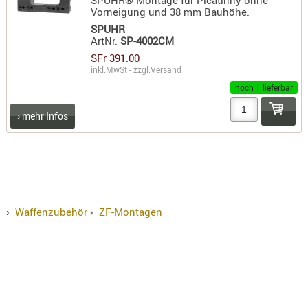
SPUHR® Montage für Picatinny ohne
Vorneigung und 38 mm Bauhöhe.
SPUHR
ArtNr.
SP-4002CM
SFr 391.00
inkl.MwSt - zzgl.
Versand
noch 1 lieferbar
› mehr Infos
›
Waffenzubehör
›
ZF-Montagen