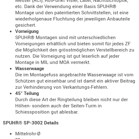
etc. Dank der Verwendung einer Basis SPUHR®
PRÜFMITT
Montage und den patentierten Schnittstellen, ist eine
WERKZEU
wiederholgenaue Fluchtung der jeweiligen Anbauteile
gesichert.
WAFFE
Vorneigung
SPUHR® Montagen sind mit unterschiedlichen
ABZÜGE
Vorneigungen erhältlich und bieten somit für jedes ZF
BASEN -
die Möglichkeit den grösstmöglichen Verstellbereich zu
SONDERM
nutzen. Die Vorneigung ist gut leserlich auf jeder
Montage in MIL und MOA vermerkt.
CHASSIS
Wasserwaage
-
Die im Montagefuss angebrachte Wasserwaage ist vom
SCHÄFTE
Schützen gut einsehbar und ist damit ein aktiver Beitrag
CHASSIS-
zur Verhinderung von Verkantungs-Fehlern.
45° Teilung
ZUBEHÖR
Durch diese Art der Ringteilung bleiben nicht nur der
GRIFFE
Höhen- sondern auch der Seiten-Turm in
LADEHEBE
Schiessposition gut ablesbar.
MAGAZIN
SPUHR® SP-3002 Details
MÜNDUNG
Mittelrohr-Ø
RAILS