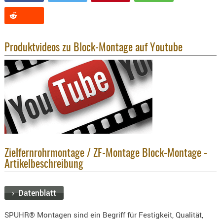
KNIESCHU
ERSTE
HILFE
Produktvideos zu Block-Montage auf Youtube
GEHÖRSC
HANDSCH
KOPFSCH
TARNUNG
TRAGES
GEWEHRT
HOLSTER
Zielfernrohrmontage / ZF-Montage Block-Montage -
Holster
Artikelbeschreibung
Basen,
Grundp
› Datenblatt
Holster
1911er
SPUHR® Montagen sind ein Begriff für Festigkeit, Qualität,