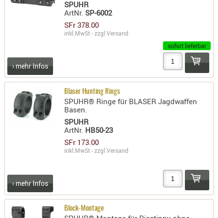
SPUHR
ArtNr.
SP-6002
SFr 378.00
inkl.MwSt - zzgl.
Versand
sofort lieferbar
› mehr Infos
Blaser Hunting Rings
SPUHR® Ringe für BLASER Jagdwaffen
Basen.
SPUHR
ArtNr.
HB50-23
SFr 173.00
inkl.MwSt - zzgl.
Versand
› mehr Infos
Block-Montage