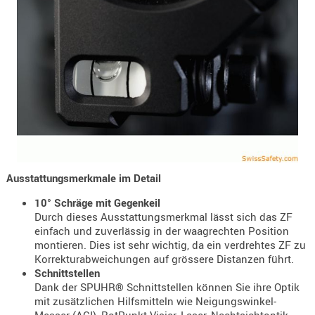
AUFSÄTZE
UND
BÜRSTEN
DIENSTLE
PATCHES
UND
PELLETS
PUTZSCH
PUTZSTOC
Ausstattungsmerkmale im Detail
FÜHRUNG
PUTZSTÖC
10° Schräge mit Gegenkeil
Durch dieses Ausstattungsmerkmal lässt sich das ZF
REINIGER
einfach und zuverlässig in der waagrechten Position
REINIGUN
montieren. Dies ist sehr wichtig, da ein verdrehtes ZF zu
Korrekturabweichungen auf grössere Distanzen führt.
SCHMIERM
Schnittstellen
SONSTIGE
Dank der SPUHR® Schnittstellen können Sie ihre Optik
TESTMITTE
mit zusätzlichen Hilfsmitteln wie Neigungswinkel-
-
Messer (ACI), RotPunkt Visier, Laser, Nachtsichtoptik,