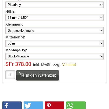
SONSTIGE
TAKTISCH
Höhe
TOOLS
TARGETS,
Klemmung
ZIELE
SCHUTZ
Mittelrohr-Ø
BALLISTI
Montage-Typ
SCHUTZ
Einlage
SFr 378.00
Platten
inkl. MwSt - zzgl.
Versand
Kopfsc
Trages
BRILLEN
EINSATZH
MATERIAL
ELLENBOG