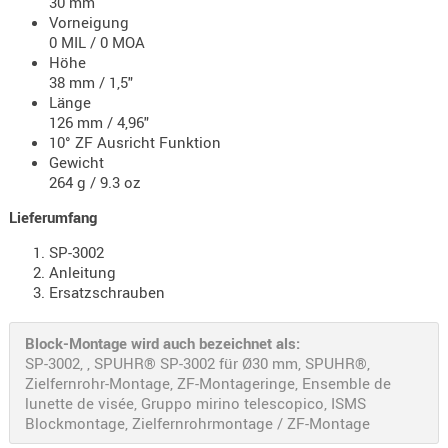
30 mm
RIEMEN
Vorneigung
0 MIL / 0 MOA
SONSTIGE
Höhe
SPUHR -
38 mm / 1,5"
ERSATZTEI
Länge
126 mm / 4,96"
SPUHR -
10° ZF Ausricht Funktion
ERWEITER
Gewicht
VISIERE
264 g / 9.3 oz
ZF-
Lieferumfang
MONTAGE
SP-3002
ZWEIBEIN
Anleitung
WIEDER
Ersatzschrauben
Block-Montage wird auch bezeichnet als:
SP-3002, , SPUHR® SP-3002 für Ø30 mm, SPUHR®,
Zielfernrohr-Montage, ZF-Montageringe, Ensemble de
lunette de visée, Gruppo mirino telescopico, ISMS
Blockmontage, Zielfernrohrmontage / ZF-Montage