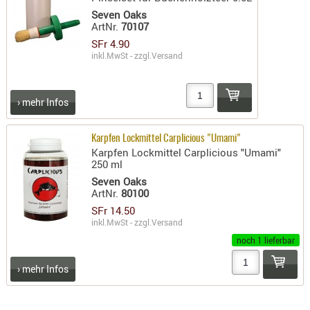
Seven Oaks
PRÜFMITT
ArtNr.
70107
WERKZEU
SFr 4.90
inkl.MwSt - zzgl.
Versand
WAFFE
ABZÜGE
› mehr Infos
BASEN -
SONDERM
CHASSIS
Karpfen Lockmittel Carplicious "Umami"
Karpfen Lockmittel Carplicious "Umami"
-
250 ml
SCHÄFTE
Seven Oaks
CHASSIS-
ArtNr.
80100
ZUBEHÖR
SFr 14.50
inkl.MwSt - zzgl.
Versand
GRIFFE
noch 1 lieferbar
LADEHEBE
MAGAZIN
› mehr Infos
MÜNDUNG
RAILS