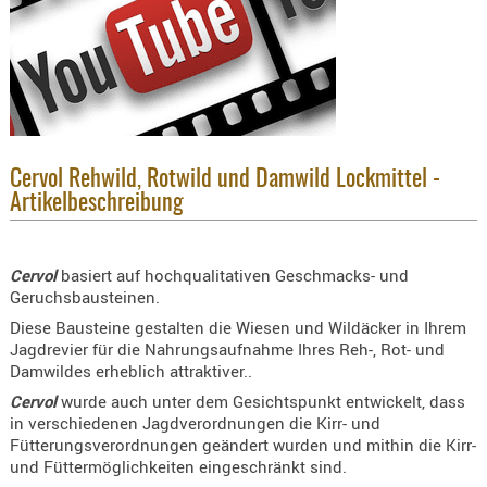
KNIESCHU
ERSTE
HILFE
GEHÖRSC
HANDSCH
KOPFSCH
Cervol Rehwild, Rotwild und Damwild Lockmittel -
TARNUNG
Artikelbeschreibung
TRAGES
Cervol
basiert auf hochqualitativen Geschmacks- und
GEWEHRT
Geruchsbausteinen.
HOLSTER
Diese Bausteine gestalten die Wiesen und Wildäcker in Ihrem
Holster
Jagdrevier für die Nahrungsaufnahme Ihres Reh-, Rot- und
Basen,
Damwildes erheblich attraktiver..
Grundp
Cervol
wurde auch unter dem Gesichtspunkt entwickelt, dass
in verschiedenen Jagdverordnungen die Kirr- und
Holster
Fütterungsverordnungen geändert wurden und mithin die Kirr-
1911er
und Füttermöglichkeiten eingeschränkt sind.