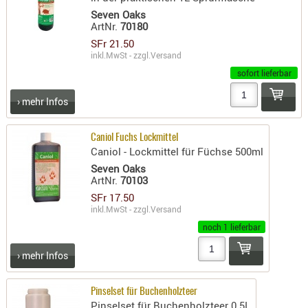
Seven Oaks
AUFSÄTZE
ArtNr.
70180
UND
SFr 21.50
BÜRSTEN
inkl.MwSt - zzgl.
Versand
DIENSTLE
sofort lieferbar
PATCHES
› mehr Infos
UND
PELLETS
Caniol Fuchs Lockmittel
PUTZSCH
Caniol - Lockmittel für Füchse 500ml
PUTZSTOC
Seven Oaks
FÜHRUNG
ArtNr.
70103
PUTZSTÖC
SFr 17.50
inkl.MwSt - zzgl.
Versand
REINIGER
noch 1 lieferbar
REINIGUN
SCHMIERM
› mehr Infos
SONSTIGE
TESTMITTE
Pinselset für Buchenholzteer
Pinselset für Buchenholzteer 0.5L
-