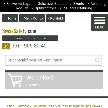
✓ Schweizer Lager ✓ Schweizer Support ✓ Skonto ✓ Abholung
möglich ✓ Optikkontrolle ✓ 20 Jahre Erfahrung
› Home
› Mein Konto
› Kontakt
ABVERK
MENÜ
BEKLEI
Swiss
Safety
.com
...vom Profi für Profis!
GÜRTEL
061 - 905 80 40
✆
HANDSCH
HOSEN
WARENKORB
JACKEN
Suchbegriff oder Artikelnummer
KOPFBED
OBERBEKL
Sie haben keine Artikel im Warenk
Warenkorb
PATCHES
Artikel
Menge
P
0 Artikel
RÜSTWEST
CARRIER
Ware
SOCKEN
Enth
8.1% 
UNTERWÄ
Shop
Outdoor
Lockmittel
Cervol Rehwild, Rotwild und Damwild