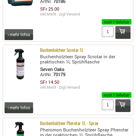
ArtNr.
70186
- doubl
SFr 25.00
inkl.MwSt - zzgl.
Versand
Magazi
noch 1 lieferbar
- single
› mehr Infos
Holster
Zubehö
Buchenholzteer Scrotar 1L
HYDRATI
Buchenholzteer Spray Scrotar in der
KITS
praktischen 1L Sprühflasche
KOFFER
Seven Oaks
ArtNr.
70179
RUCKSÄC
SFr 14.50
RUCKSAC
inkl.MwSt - zzgl.
Versand
ERWEITER
noch 1 lieferbar
RÜST-
TASCHEN
› mehr Infos
TRAGE-,
PACKTAS
Buchenholzteer Pherotar 1L - Spray
Pheromon Buchenholzteer Spray Pherotar
WAFFE
in der praktischen 1L Sprühflasche