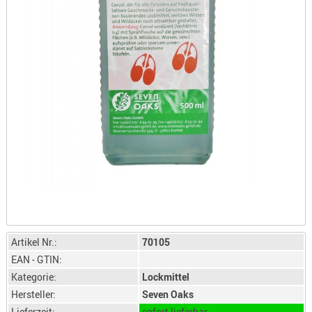
LICHTQUE
BIWAKMAT
LOCKMITT
MESSER
WÄRMEQU
SCHIES
AUFLAGE
BALLISTI
DREIBEIN
ELEKTRON
ENTFERNU
LADEHILF
Artikel Nr.:
70105
ORGANISA
EAN - GTIN:
RIEMEN
Kategorie:
Lockmittel
SCHIESSS
Hersteller:
Seven Oaks
KLEIDUNG
Lieferzeit:
sofort lieferbar