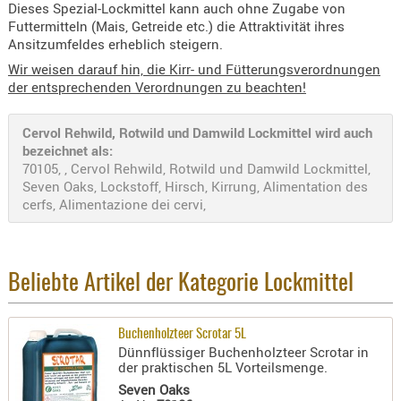
Dieses Spezial-Lockmittel kann auch ohne Zugabe von
Holster
Futtermitteln (Mais, Getreide etc.) die Attraktivität ihres
Beretta
Ansitzumfeldes erheblich steigern.
Holster
Wir weisen darauf hin, die Kirr- und Fütterungsverordnungen
der entsprechenden Verordnungen zu beachten!
CZ
Holster
Cervol Rehwild, Rotwild und Damwild Lockmittel wird auch
Glock
bezeichnet als:
70105, , Cervol Rehwild, Rotwild und Damwild Lockmittel,
Holster
Seven Oaks, Lockstoff, Hirsch, Kirrung, Alimentation des
HK
cerfs, Alimentazione dei cervi,
Holster
SIG-Sa
Beliebte Artikel der Kategorie Lockmittel
Holster
Walthe
Buchenholzteer Scrotar 5L
Holster
Dünnflüssiger Buchenholzteer Scrotar in
Sonsti
der praktischen 5L Vorteilsmenge.
Seven Oaks
Magazi