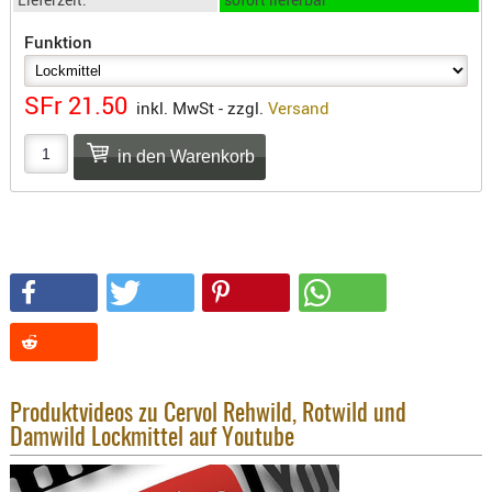
SONSTIGE
TAKTISCH
Funktion
TOOLS
TARGETS,
SFr 21.50
inkl. MwSt - zzgl.
Versand
ZIELE
SCHUTZ
BALLISTI
SCHUTZ
Einlage
Platten
Kopfsc
Trages
BRILLEN
Produktvideos zu Cervol Rehwild, Rotwild und
EINSATZH
Damwild Lockmittel auf Youtube
MATERIAL
ELLENBOG