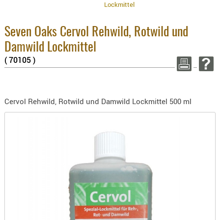
3.8% 
Lockmittel
BEKLEIDU
2.6% 
ZUBEHÖR
Summ
Seven Oaks Cervol Rehwild, Rotwild und
zzgl
OPTIK
Damwild Lockmittel
ENTFERNU
WEITER 
( 70105 )
FERNGLÄS
MAGNIFIE
MONOKUL
Cervol Rehwild, Rotwild und Damwild Lockmittel 500 ml
NACHTSIC
OPTIK-
ZUBEHÖR
ROTPUNK
SPEKTIVE
STATIVE
ZIELFERN
OUTDO