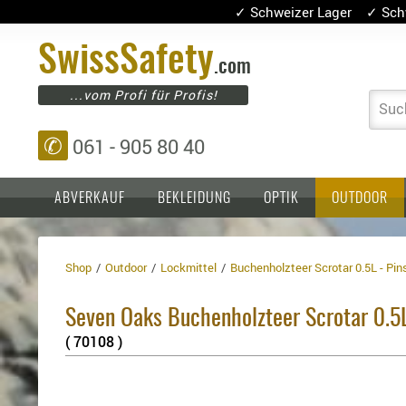
✓ Schweizer Lager ✓ Sch
Swiss
Safety
.com
...vom Profi für Profis!
Suc
✆
061 - 905 80 40
ABVERKAUF
BEKLEIDUNG
OPTIK
OUTDOOR
Shop
Outdoor
Lockmittel
Buchenholzteer Scrotar 0.5L - Pin
Einlagen,
Holster
Platten
Basen,
Kopfschutz
Seven Oaks Buchenholzteer Scrotar 0.5L
Grundplatten
Tragesysteme
Holster
( 70108 )
für
1911er