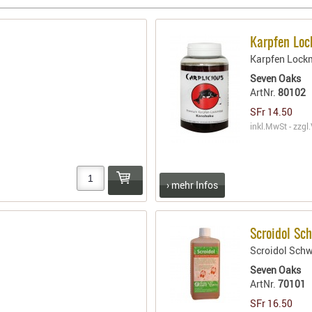
Karpfen Loc
Karpfen Lockm
Seven Oaks
ArtNr.
80102
SFr 14.50
inkl.MwSt - zzgl.
› mehr Infos
Scroidol Sc
Scroidol Schw
Seven Oaks
ArtNr.
70101
SFr 16.50