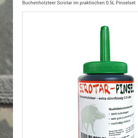
Holster
Buchenholzteer Scrotar im praktischen 0.5L Pinselset
für
Beretta
Holster
für
CZ
Holster
für
Glock
Holster
für
HK
Holster
für
SIG-
Sauer
Holster
für
Walther