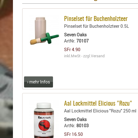
Pinselset für Buchenholzteer
Pinselset für Buchenholzteer 0.5L
Seven Oaks
ArtNr.
70107
SFr 4.90
inkl.MwSt - zzgl.
Versand
› mehr Infos
Aal Lockmittel Elicious "Rozu"
Aal Lockmittel Elicious "Rozu" 250 ml
Seven Oaks
ArtNr.
80103
SFr 16.50