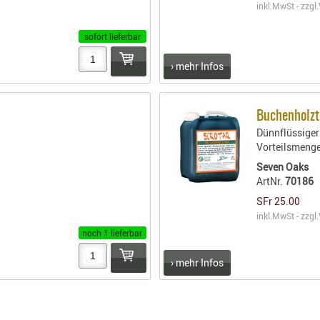
inkl.MwSt - zzgl.
sofort lieferbar
› mehr Infos
Buchenholzt
Dünnflüssiger
Vorteilsmenge
Seven Oaks
ArtNr.
70186
SFr 25.00
inkl.MwSt - zzgl.
noch 1 lieferbar
› mehr Infos