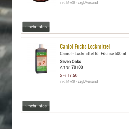
inkl.MwSt - zzgl.
Versand
› mehr Infos
Caniol Fuchs Lockmittel
Caniol - Lockmittel für Füchse 500ml
Seven Oaks
ArtNr.
70103
SFr 17.50
inkl.MwSt - zzgl.
Versand
› mehr Infos