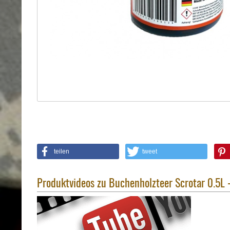
Holster
Sonstige
Magazinholster
-
double
Magazinholster
-
single
Holster-
Zubehör
teilen
tweet
Produktvideos zu Buchenholzteer Scrotar 0.5L 