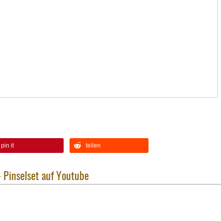
pin it
teilen
- Pinselset auf Youtube