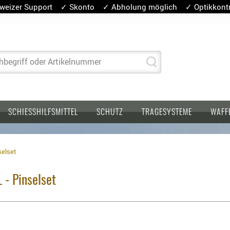
weizer Support ✓ Skonto ✓ Abholung möglich ✓ Optikkontro
hbegriff oder Artikelnummer
SCHIESSHILFSMITTEL
SCHUTZ
TRAGESYSTEME
WAFF
selset
 - Pinselset