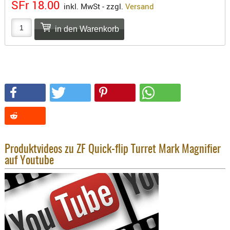
SFr 18.00
inkl. MwSt - zzgl.
Versand
KNIESCHU
ERSTE
HILFE
GEHÖRSC
HANDSCH
KOPFSCH
TARNUNG
TRAGES
GEWEHRT
HOLSTER
Produktvideos zu ZF Quick-flip Turret Mark Magnifier
auf Youtube
Holster
Basen,
Grundp
Holster
1911er