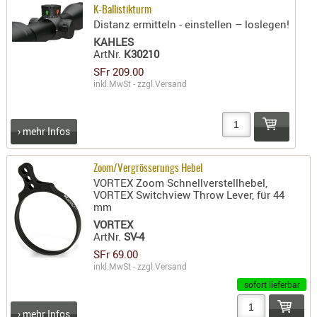
K-Ballistikturm
PRÜFMITT
Distanz ermitteln - einstellen – loslegen!
WERKZEU
KAHLES
ArtNr.
K30210
WAFFE
SFr 209.00
inkl.MwSt - zzgl.
Versand
ABZÜGE
BASEN -
SONDERM
› mehr Infos
CHASSIS
-
Zoom/Vergrösserungs Hebel
SCHÄFTE
VORTEX Zoom Schnellverstellhebel,
VORTEX Switchview Throw Lever, für 44
CHASSIS-
mm
ZUBEHÖR
VORTEX
GRIFFE
ArtNr.
SV-4
LADEHEBE
SFr 69.00
inkl.MwSt - zzgl.
Versand
MAGAZIN
sofort lieferbar
MÜNDUNG
RAILS
› mehr Infos