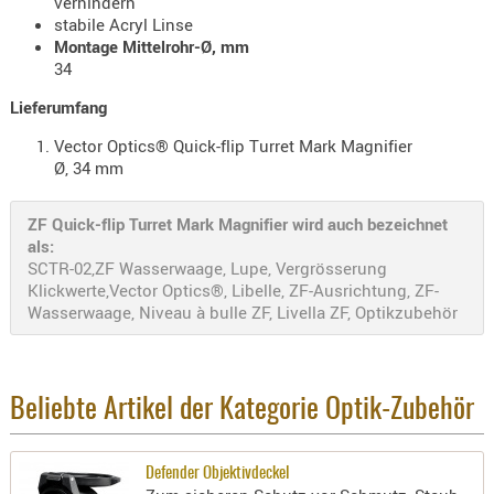
verhindern
- doubl
stabile Acryl Linse
Montage Mittelrohr-Ø, mm
Magazi
34
- single
Lieferumfang
Holster
Vector Optics® Quick-flip Turret Mark Magnifier
Zubehö
Ø, 34 mm
HYDRATI
KITS
ZF Quick-flip Turret Mark Magnifier wird auch bezeichnet
als:
KOFFER
SCTR-02,ZF Wasserwaage, Lupe, Vergrösserung
RUCKSÄC
Klickwerte,Vector Optics®, Libelle, ZF-Ausrichtung, ZF-
RUCKSAC
Wasserwaage, Niveau à bulle ZF, Livella ZF, Optikzubehör
ERWEITER
RÜST-
TASCHEN
Beliebte Artikel der Kategorie Optik-Zubehör
TRAGE-,
PACKTAS
Defender Objektivdeckel
WAFFE