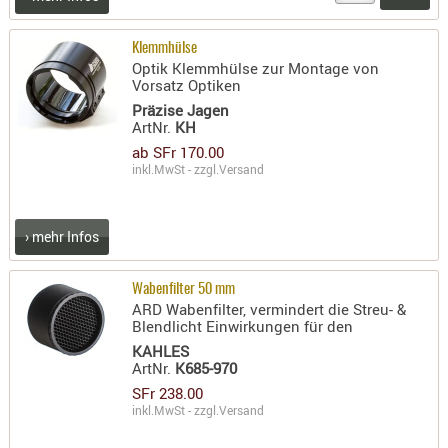
RIEMEN
SONSTIGE
Klemmhülse
Optik Klemmhülse zur Montage von
SPUHR -
Vorsatz Optiken
ERSATZTEI
Präzise Jagen
SPUHR -
ArtNr.
KH
ERWEITER
ab SFr 170.00
inkl.MwSt - zzgl.
Versand
VISIERE
ZF-
MONTAGE
› mehr Infos
ZWEIBEIN
WIEDER
Wabenfilter 50 mm
ARD Wabenfilter, vermindert die Streu- &
Blendlicht Einwirkungen für den
KAHLES
ArtNr.
K685-970
SFr 238.00
inkl.MwSt - zzgl.
Versand