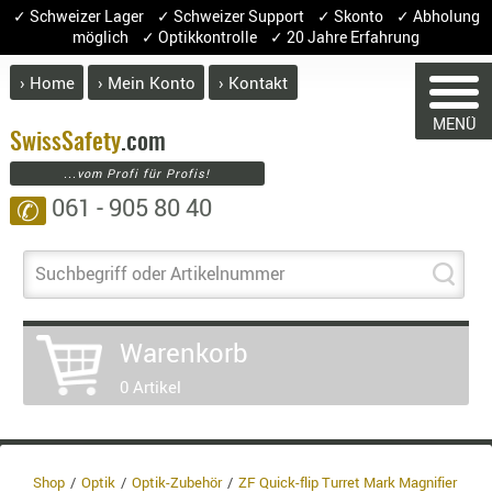
✓ Schweizer Lager ✓ Schweizer Support ✓ Skonto ✓ Abholung
möglich ✓ Optikkontrolle ✓ 20 Jahre Erfahrung
› Home
› Mein Konto
› Kontakt
ABVERK
MENÜ
BEKLEI
Swiss
Safety
.com
...vom Profi für Profis!
GÜRTEL
061 - 905 80 40
✆
HANDSCH
HOSEN
JACKEN
WARENKORB
Suchbegriff oder Artikelnummer
KOPFBED
OBERBEKL
Warenkorb
PATCHES
Sie haben keine Artikel im Warenkorb.
0 Artikel
RÜSTWEST
Artikel
Menge
Prei
CARRIER
Warenwe
SOCKEN
Enthalte
UNTERWÄ
Shop
Optik
Optik-Zubehör
ZF Quick-flip Turret Mark Magnifier