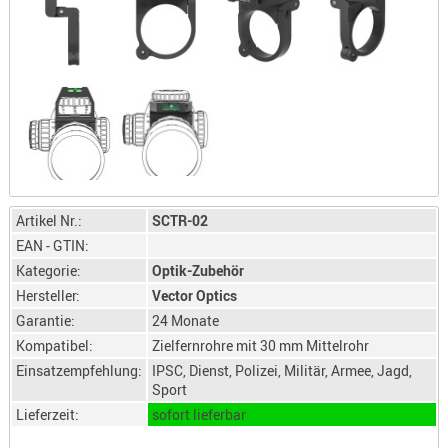
SONSTIGE
TAKTISCH
TOOLS
TARGETS,
ZIELE
SCHUTZ
BALLISTI
SCHUTZ
Artikel Nr.:
SCTR-02
Einlage
EAN - GTIN:
Platten
Kategorie:
Optik-Zubehör
Hersteller:
Vector Optics
Kopfsc
Garantie:
24 Monate
Trages
Kompatibel:
Zielfernrohre mit 30 mm Mittelrohr
BRILLEN
Einsatzempfehlung:
IPSC, Dienst, Polizei, Militär, Armee, Jagd,
Sport
EINSATZH
Lieferzeit:
sofort lieferbar
MATERIAL
ELLENBOG