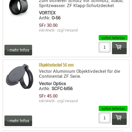
Zum sicheren Schutz vor Schmutz, Staub,
Spritzwasser. ZF Klapp-Schutzdeckel.
AUFSÄTZE
VORTEX
UND
ArtNr.
O-56
BÜRSTEN
SFr 30.00
inkl.MwSt - zzgl.
Versand
DIENSTLE
sofort lieferbar
PATCHES
UND
› mehr Infos
PELLETS
PUTZSCH
Objektivdeckel 56 mm
PUTZSTOC
Vector Aluminium Objektivdeckel für die
Continental ZF Serie.
FÜHRUNG
Vector Optics
PUTZSTÖC
ArtNr.
SCFC-M56
REINIGER
SFr 45.00
REINIGUN
inkl.MwSt - zzgl.
Versand
SCHMIERM
sofort lieferbar
SONSTIGE
› mehr Infos
TESTMITTE
-