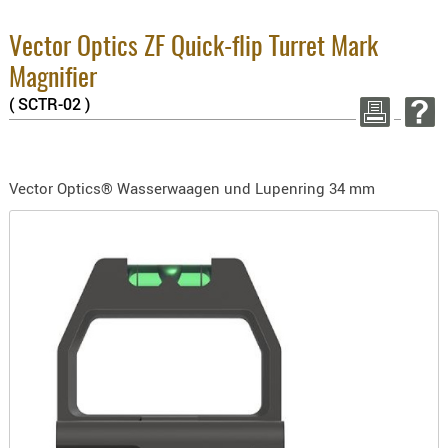
8.1% :
BEKLEIDU
3.8% :
ZUBEHÖR
Vector Optics ZF Quick-flip Turret Mark
2.6% :
Summe :
OPTIK
Magnifier
zzgl. Ve
( SCTR-02 )
ENTFERNU
FERNGLÄS
WEITER EI
MAGNIFIE
Vector Optics® Wasserwaagen und Lupenring 34 mm
MONOKUL
NACHTSIC
OPTIK-
ZUBEHÖR
ROTPUNK
SPEKTIVE
STATIVE
ZIELFERN
OUTDO