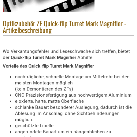
Holster
Beretta
Holster
Optikzubehör ZF Quick-flip Turret Mark Magnifier -
CZ
Artikelbeschreibung
Holster
Glock
Wo Verkantungsfehler und Leseschwäche sich treffen, bietet
der
Quick-flip Turret Mark Magnifier
Abhilfe.
Holster
Vorteile des Quick-flip Turret Mark Magnifier
HK
nachträgliche, schnelle Montage am Mittelrohr bei den
Holster
meisten Montagen möglich
SIG-Sa
(kein Demontieren des ZFs)
CNC Präzisionsfertigung aus hochwertigem Aluminium
Holster
eloxierte, harte, matte Oberfläche
Walthe
schlanke Bauart besonderer Auslegung, dadurch ist die
Ablesung im Anschlag, ohne Sichtbehinderungen
Holster
möglich.
Sonsti
geschützte Libelle
abgerundete Bauart um ein hängenbleiben zu
Magazi