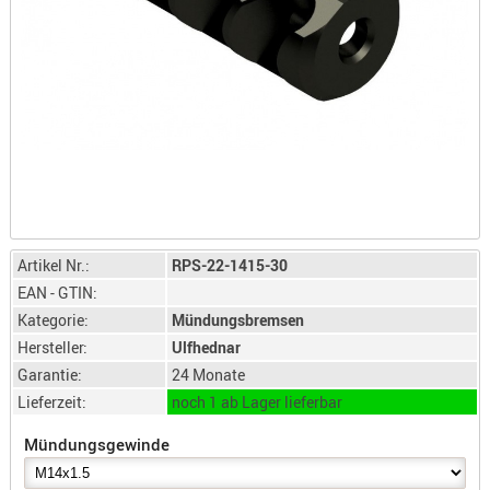
LICHTQUE
BIWAKMAT
LOCKMITT
MESSER
WÄRMEQU
SCHIES
AUFLAGE
BALLISTI
DREIBEIN
Artikel Nr.:
RPS-22-1415-30
ELEKTRON
EAN - GTIN:
Kategorie:
Mündungsbremsen
ENTFERNU
Hersteller:
Ulfhednar
LADEHILF
Garantie:
24 Monate
ORGANISA
Lieferzeit:
noch 1 ab Lager lieferbar
RIEMEN
SCHIESSS
Mündungsgewinde
KLEIDUNG