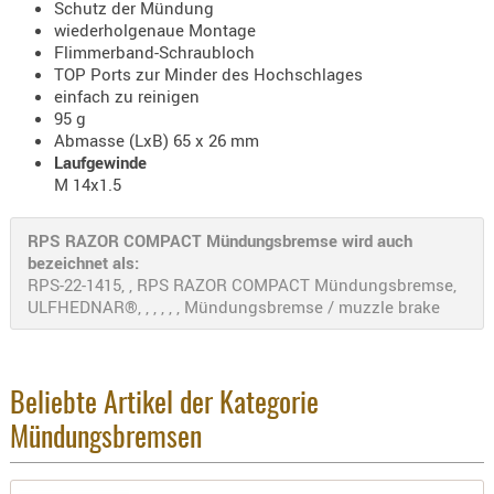
Schutz der Mündung
Holster
wiederholgenaue Montage
Beretta
Flimmerband-Schraubloch
TOP Ports zur Minder des Hochschlages
Holster
einfach zu reinigen
CZ
95 g
Abmasse (LxB) 65 x 26 mm
Holster
Laufgewinde
Glock
M 14x1.5
Holster
RPS RAZOR COMPACT Mündungsbremse wird auch
HK
bezeichnet als:
RPS-22-1415, , RPS RAZOR COMPACT Mündungsbremse,
Holster
ULFHEDNAR®, , , , , , Mündungsbremse / muzzle brake
SIG-Sa
Holster
Walthe
Beliebte Artikel der Kategorie
Holster
Mündungsbremsen
Sonsti
Magazi