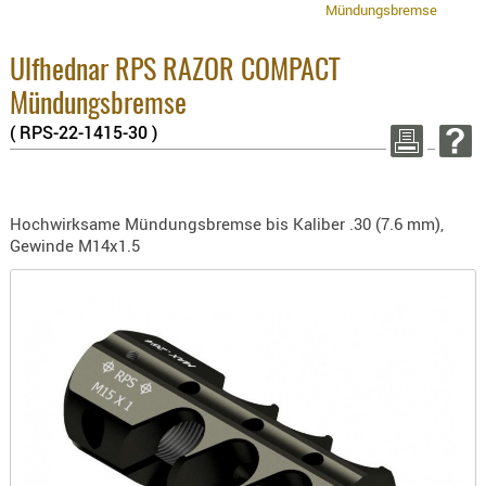
3.8% :
Mündungsbremse
BEKLEIDU
2.6% :
ZUBEHÖR
Summ
Ulfhednar RPS RAZOR COMPACT
zzgl.
OPTIK
Mündungsbremse
ENTFERNU
WEITER 
( RPS-22-1415-30 )
FERNGLÄS
MAGNIFIE
MONOKUL
Hochwirksame Mündungsbremse bis Kaliber .30 (7.6 mm),
NACHTSIC
Gewinde M14x1.5
OPTIK-
ZUBEHÖR
ROTPUNK
SPEKTIVE
STATIVE
ZIELFERN
OUTDO