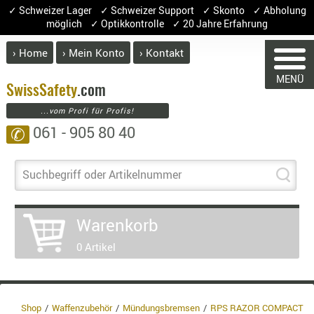
✓ Schweizer Lager ✓ Schweizer Support ✓ Skonto ✓ Abholung
möglich ✓ Optikkontrolle ✓ 20 Jahre Erfahrung
› Home
› Mein Konto
› Kontakt
ABVERK
MENÜ
BEKLEI
Swiss
Safety
.com
...vom Profi für Profis!
GÜRTEL
061 - 905 80 40
✆
HANDSCH
HOSEN
WARENKORB
JACKEN
Suchbegriff oder Artikelnummer
KOPFBED
OBERBEKL
Warenkorb
Sie haben keine Artikel im Warenko
PATCHES
Artikel
Menge
P
0 Artikel
RÜSTWEST
CARRIER
Waren
SOCKEN
Entha
UNTERWÄ
8.1% :
Shop
Waffenzubehör
Mündungsbremsen
RPS RAZOR COMPACT