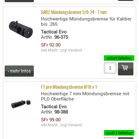
AUFSÄTZE
SAR2 Mündungsbremse 5/8-24 - 7 mm
UND
Hochwertige Mündungsbremse für Kaliber
BÜRSTEN
bis .265
Tactical Evo
DIENSTLE
ArtNr.
96-375
PATCHES
SFr 92.00
UND
inkl.MwSt - zzgl.
Versand
PELLETS
sofort lieferbar
PUTZSCH
› mehr Infos
PUTZSTOC
FÜHRUNG
F1 pro Mündungsbremse M18 x 1
PUTZSTÖC
Hochwertige 7 mm Mündungsbremse mit
REINIGER
PLD Oberfläche
REINIGUN
Tactical Evo
ArtNr.
98-388
SCHMIERM
SFr 99.00
SONSTIGE
inkl.MwSt - zzgl.
Versand
TESTMITTE
noch 1 lieferbar
-