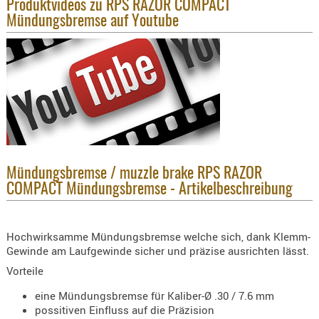
Produktvideos zu RPS RAZOR COMPACT
KNIESCHU
Mündungsbremse auf Youtube
ERSTE
HILFE
GEHÖRSC
HANDSCH
KOPFSCH
TARNUNG
TRAGES
Mündungsbremse / muzzle brake RPS RAZOR
GEWEHRT
COMPACT Mündungsbremse - Artikelbeschreibung
HOLSTER
Holster
Hochwirksamme Mündungsbremse welche sich, dank Klemm-
Basen,
Gewinde am Laufgewinde sicher und präzise ausrichten lässt.
Grundp
Vorteile
Holster
eine Mündungsbremse für Kaliber-Ø .30 / 7.6 mm
1911er
possitiven Einfluss auf die Präzision