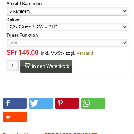
SONSTIGE
Anzahl Kammern
TAKTISCH
TOOLS
Kaliber
TARGETS,
ZIELE
Tuner Funktion
SCHUTZ
SFr 145.00
inkl. MwSt - zzgl.
Versand
BALLISTI
SCHUTZ
Einlage
Platten
Kopfsc
Trages
BRILLEN
EINSATZH
MATERIAL
ELLENBOG