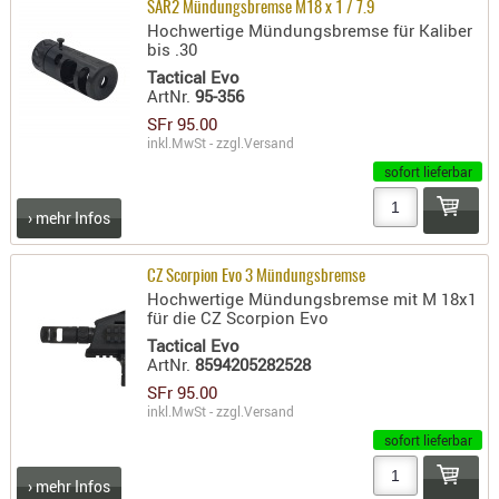
SAR2 Mündungsbremse M18 x 1 / 7.9
- doubl
Hochwertige Mündungsbremse für Kaliber
bis .30
Magazi
Tactical Evo
- single
ArtNr.
95-356
SFr 95.00
Holster
inkl.MwSt - zzgl.
Versand
Zubehö
sofort lieferbar
HYDRATI
› mehr Infos
KITS
KOFFER
CZ Scorpion Evo 3 Mündungsbremse
RUCKSÄC
Hochwertige Mündungsbremse mit M 18x1
RUCKSAC
für die CZ Scorpion Evo
ERWEITER
Tactical Evo
ArtNr.
8594205282528
RÜST-
SFr 95.00
TASCHEN
inkl.MwSt - zzgl.
Versand
TRAGE-,
sofort lieferbar
PACKTAS
› mehr Infos
WAFFE