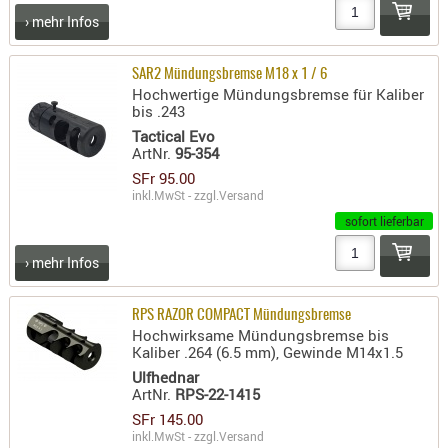
› mehr Infos
PRÜFMITT
WERKZEU
SAR2 Mündungsbremse M18 x 1 / 6
WAFFE
Hochwertige Mündungsbremse für Kaliber
bis .243
ABZÜGE
Tactical Evo
BASEN -
ArtNr.
95-354
SONDERM
SFr 95.00
inkl.MwSt - zzgl.
Versand
CHASSIS
sofort lieferbar
-
SCHÄFTE
› mehr Infos
CHASSIS-
ZUBEHÖR
RPS RAZOR COMPACT Mündungsbremse
GRIFFE
Hochwirksame Mündungsbremse bis
Kaliber .264 (6.5 mm), Gewinde M14x1.5
LADEHEBE
Ulfhednar
MAGAZIN
ArtNr.
RPS-22-1415
MÜNDUNG
SFr 145.00
RAILS
inkl.MwSt - zzgl.
Versand