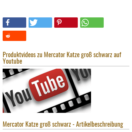
KNIESCHU
ERSTE
HILFE
GEHÖRSC
HANDSCH
KOPFSCH
TARNUNG
Produktvideos zu Mercator Katze groß schwarz auf
Youtube
TRAGES
GEWEHRT
HOLSTER
Holster
Basen,
Grundp
Holster
Mercator Katze groß schwarz - Artikelbeschreibung
1911er