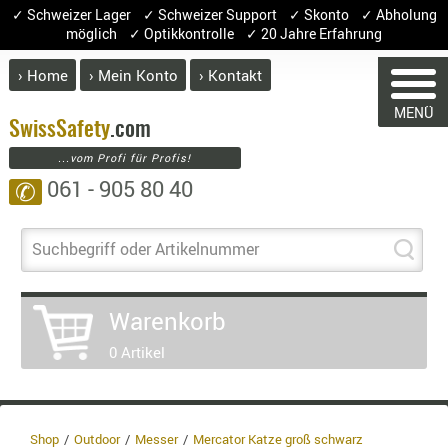
✓ Schweizer Lager ✓ Schweizer Support ✓ Skonto ✓ Abholung
möglich ✓ Optikkontrolle ✓ 20 Jahre Erfahrung
› Home
› Mein Konto
› Kontakt
ABVERK
MENÜ
BEKLEI
Swiss
Safety
.com
...vom Profi für Profis!
GÜRTEL
061 - 905 80 40
✆
HANDSCH
HOSEN
JACKEN
Suchbegriff oder Artikelnummer
WARENKORB
KOPFBED
OBERBEKL
Warenkorb
PATCHES
Sie haben keine Artikel im Warenkorb.
0 Artikel
RÜSTWEST
Artikel
Menge
Preis
CARRIER
SOCKEN
Warenwert 
UNTERWÄ
Shop
Outdoor
Messer
Mercator Katze groß schwarz
Enthaltene