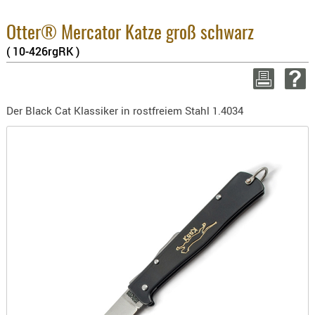
BEKLEIDU
8.1% :
ZUBEHÖR
3.8% :
Otter® Mercator Katze groß schwarz
2.6% :
( 10-426rgRK )
OPTIK
Summe :
zzgl. Vers
ENTFERNU
FERNGLÄS
WEITER EINK
Der Black Cat Klassiker in rostfreiem Stahl 1.4034
MAGNIFIE
MONOKUL
NACHTSIC
OPTIK-
ZUBEHÖR
ROTPUNK
SPEKTIVE
STATIVE
ZIELFERN
OUTDO