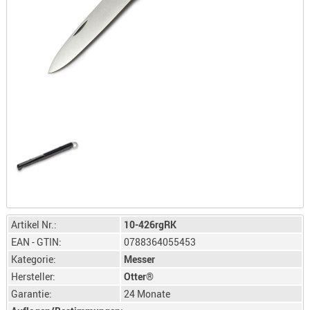
LICHTQUE
BIWAKMAT
LOCKMITT
MESSER
WÄRMEQU
SCHIES
AUFLAGE
BALLISTI
DREIBEIN
ELEKTRON
ENTFERNU
LADEHILF
Artikel Nr.:
10-426rgRK
ORGANISA
EAN - GTIN:
0788364055453
Kategorie:
Messer
RIEMEN
Hersteller:
Otter®
SCHIESSS
Garantie:
24 Monate
KLEIDUNG