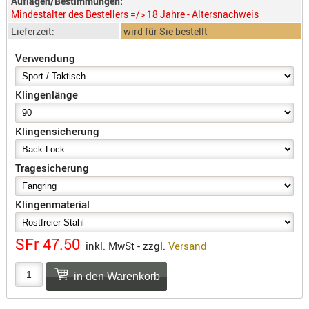
Auflagen/Bestimmungen:
SONSTIGE
Mindestalter des Bestellers =/> 18 Jahre - Altersnachweis
TAKTISCH
Lieferzeit:
wird für Sie bestellt
TOOLS
Verwendung
TARGETS,
ZIELE
Klingenlänge
SCHUTZ
BALLISTI
Klingensicherung
SCHUTZ
Einlage
Tragesicherung
Platten
Klingenmaterial
Kopfsc
Trages
SFr 47.50
inkl. MwSt - zzgl.
Versand
BRILLEN
EINSATZH
MATERIAL
ELLENBOG