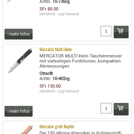
ArtNr.
10-736rg
PRÜFMITT
SFr 80.00
inkl.MwSt - zzgl.
Versand
WERKZEU
WAFFE
› mehr Infos
ABZÜGE
BASEN -
Mercator Multi klein
SONDERM
MERCATOR MULTI klein Taschenmesser
CHASSIS
mit vielseitigen Funktionen, kompakten
Abmessungen
-
Otter®
SCHÄFTE
ArtNr.
10-402rg
CHASSIS-
SFr 130.00
ZUBEHÖR
inkl.MwSt - zzgl.
Versand
GRIFFE
LADEHEBE
› mehr Infos
MAGAZIN
MÜNDUNG
Mercator groß Kupfer
RAILS
Der 150 jährige Klassiker in Kohlenstoff-