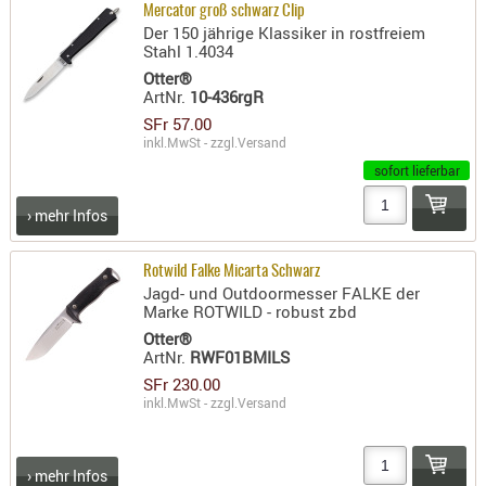
Mercator groß schwarz Clip
Der 150 jährige Klassiker in rostfreiem
Stahl 1.4034
Otter®
ArtNr.
10-436rgR
SFr 57.00
inkl.MwSt - zzgl.
Versand
sofort lieferbar
› mehr Infos
Rotwild Falke Micarta Schwarz
Jagd- und Outdoormesser FALKE der
Marke ROTWILD - robust zbd
Otter®
ArtNr.
RWF01BMILS
SFr 230.00
inkl.MwSt - zzgl.
Versand
› mehr Infos