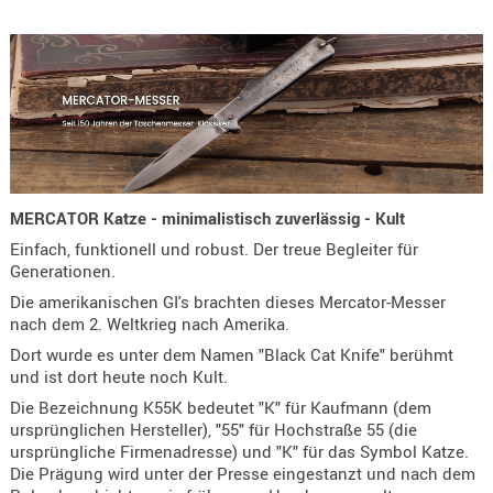
Holster
Beretta
Holster
CZ
Holster
Glock
Holster
MERCATOR Katze - minimalistisch zuverlässig - Kult
HK
Einfach, funktionell und robust. Der treue Begleiter für
Generationen.
Holster
Die amerikanischen GI's brachten dieses Mercator-Messer
SIG-Sa
nach dem 2. Weltkrieg nach Amerika.
Holster
Dort wurde es unter dem Namen "Black Cat Knife" berühmt
und ist dort heute noch Kult.
Walthe
Die Bezeichnung K55K bedeutet "K" für Kaufmann (dem
Holster
ursprünglichen Hersteller), "55" für Hochstraße 55 (die
Sonsti
ursprüngliche Firmenadresse) und "K" für das Symbol Katze.
Die Prägung wird unter der Presse eingestanzt und nach dem
Magazi