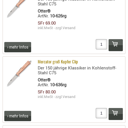
Stahl C75
RIEMEN
Otter®
SONSTIGE
ArtNr.
10-626rg
SPUHR -
SFr 69.00
ERSATZTEI
inkl.MwSt - zzgl.
Versand
SPUHR -
ERWEITER
› mehr Infos
VISIERE
ZF-
Mercator groß Kupfer Clip
MONTAGE
Der 150 jährige Klassiker in Kohlenstoff-
ZWEIBEIN
Stahl C75
Otter®
WIEDER
ArtNr.
10-636rg
SFr 80.00
inkl.MwSt - zzgl.
Versand
› mehr Infos