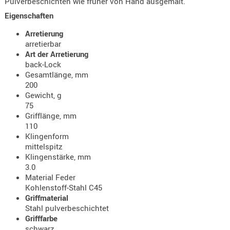
Pulverbeschichten wie früher von Hand ausgemalt.
- doubl
Eigenschaften
Magazi
Arretierung
- single
arretierbar
Art der Arretierung
Holster
back-Lock
Zubehö
Gesamtlänge, mm
200
HYDRATI
Gewicht, g
KITS
75
KOFFER
Grifflänge, mm
110
RUCKSÄC
Klingenform
RUCKSAC
mittelspitz
ERWEITER
Klingenstärke, mm
3.0
RÜST-
Material Feder
TASCHEN
Kohlenstoff-Stahl C45
TRAGE-,
Griffmaterial
Stahl pulverbeschichtet
PACKTAS
Grifffarbe
WAFFE
schwarz