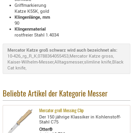
Griffmarkierung
AUFSÄTZE
Katze K55K, gold
UND
Klingenlänge, mm
90
BÜRSTEN
Klingenmaterial
DIENSTLE
rostfreier Stahl 1.4034
PATCHES
UND
Mercator Katze groß schwarz wird auch bezeichnet als:
PELLETS
10-426_rg_R_K,0788364055453,Mercator Katze gross,
PUTZSCH
Kaiser-Wilhelm-Messer,Alltagsmesser,slimline knife,Black
Cat knife,
PUTZSTOC
FÜHRUNG
PUTZSTÖC
REINIGER
Beliebte Artikel der Kategorie Messer
REINIGUN
SCHMIERM
Mercator groß Messing Clip
Der 150 jährige Klassiker in Kohlenstoff-
SONSTIGE
Stahl C75
TESTMITTE
Otter®
-