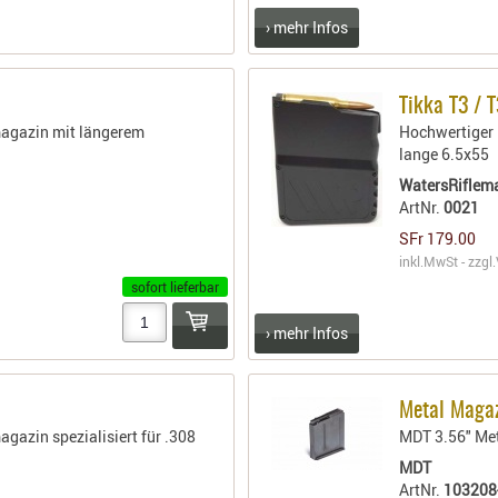
› mehr Infos
Tikka T3 / 
magazin mit längerem
Hochwertiger E
lange 6.5x55
WatersRiflem
ArtNr.
0021
SFr 179.00
inkl.MwSt - zzgl.
sofort lieferbar
› mehr Infos
Metal Magaz
gazin spezialisiert für .308
MDT 3.56" Me
MDT
ArtNr.
103208