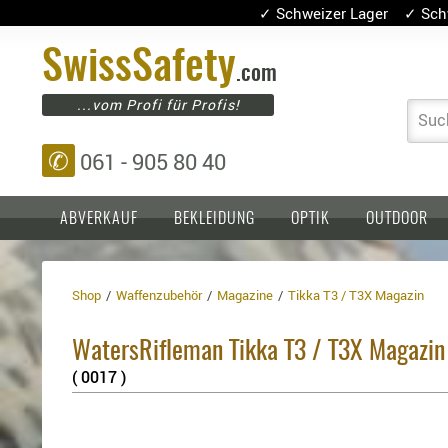
✓ Schweizer Lager ✓ Sch
Swiss
Safety
.com
...vom Profi für Profis!
Suc
✆
061 - 905 80 40
ABVERKAUF
BEKLEIDUNG
OPTIK
OUTDOOR
Shop
Waffenzubehör
Magazine
Tikka T3 / T3X Magazin
Einlagen,
Holster
Platten
Basen,
Kopfschutz
WatersRifleman Tikka T3 / T3X Magazin
Grundplatten
Tragesysteme
Holster
( 0017 )
für
1911er