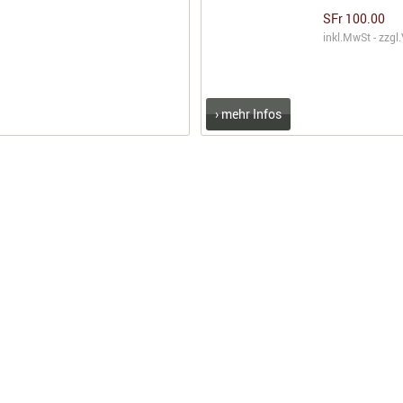
SFr 100.00
inkl.MwSt - zzgl.
› mehr Infos