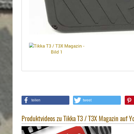
Holster
Sonstige
Magazinholster
-
double
Magazinholster
-
single
Holster-
Zubehör
teilen
tweet
Produktvideos zu Tikka T3 / T3X Magazin auf Y