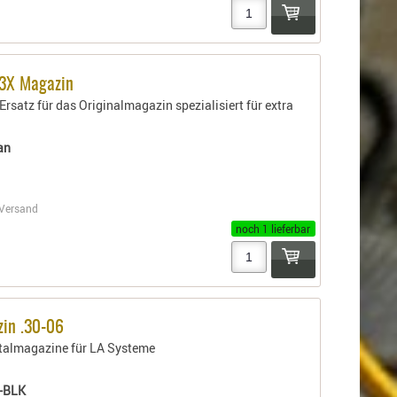
T3X Magazin
rsatz für das Originalmagazin spezialisiert für extra
an
Versand
noch 1 lieferbar
in .30-06
talmagazine für LA Systeme
-BLK