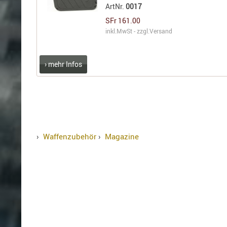
ArtNr.
0017
SFr 161.00
inkl.MwSt - zzgl.
Versand
› mehr Infos
›
Waffenzubehör
›
Magazine