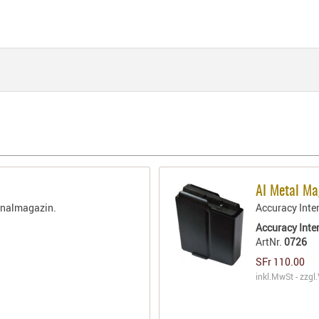
AI Metal Ma
ginalmagazin.
Accuracy Inte
Accuracy Inte
ArtNr.
0726
SFr 110.00
inkl.MwSt - zzgl.