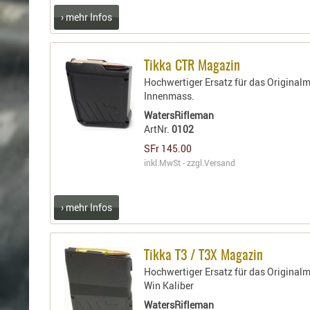
› mehr Infos
Tikka CTR Magazin
Hochwertiger Ersatz für das Original
Innenmass.
WatersRifleman
ArtNr.
0102
SFr 145.00
inkl.MwSt - zzgl.
Versand
› mehr Infos
Tikka T3 / T3X Magazin
Hochwertiger Ersatz für das Originalma
Win Kaliber
WatersRifleman