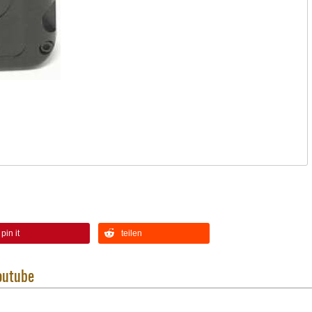
pin it
teilen
outube