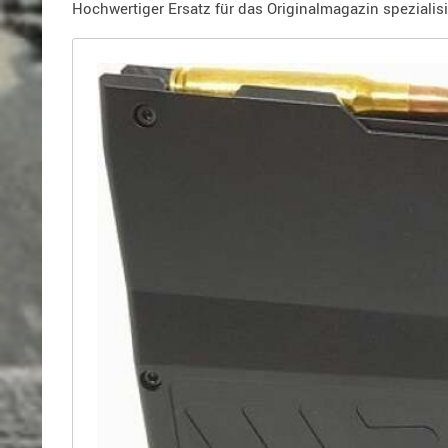
Holster
Hochwertiger Ersatz für das Originalmagazin spezialisie
für
Beretta
Holster
für
CZ
Holster
für
Glock
Holster
für
HK
Holster
für
SIG-
Sauer
Holster
für
Walther