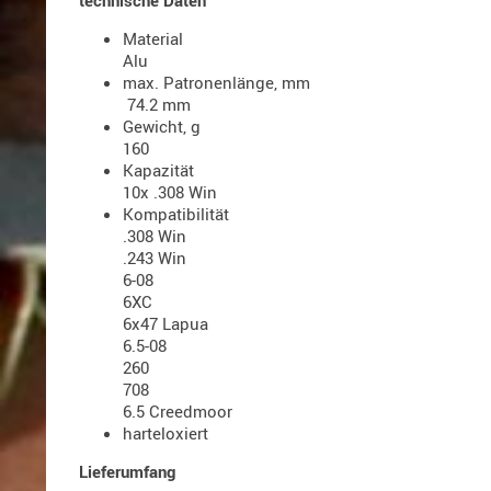
technische Daten
Material
Alu
max. Patronenlänge, mm
74.2 mm
Gewicht, g
160
Kapazität
10x .308 Win
Kompatibilität
.308 Win
.243 Win
6-08
6XC
6x47 Lapua
6.5-08
260
708
6.5 Creedmoor
harteloxiert
Lieferumfang