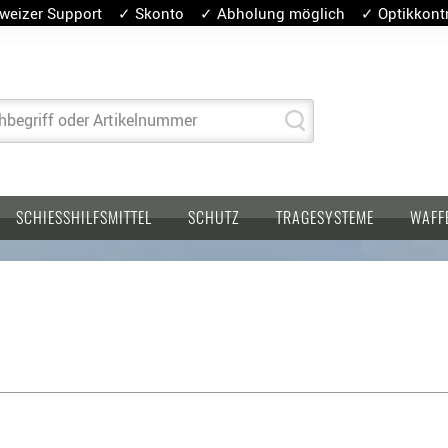
weizer Support ✓ Skonto ✓ Abholung möglich ✓ Optikkontro
hbegriff oder Artikelnummer
SCHIESSHILFSMITTEL
SCHUTZ
TRAGESYSTEME
WAFF