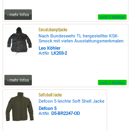
AUFSÄTZE
› mehr Infos
UND
noch 1 lieferbar
BÜRSTEN
Einsatzkampfjacke
DIENSTLE
Nach Bundeswehr TL hergestellter KSK-
PATCHES
Smock mit vielen Ausstattungsmerkmalen
UND
Leo Köhler
PELLETS
ArtNr.
LK203-2
PUTZSCH
PUTZSTOC
FÜHRUNG
› mehr Infos
noch 1 lieferbar
PUTZSTÖC
REINIGER
Softshell Jacke
REINIGUN
Defcon 5 leichte Soft Shell Jacke
SCHMIERM
Defcon 5
ArtNr.
D5-BR2247-OD
SONSTIGE
TESTMITTE
-