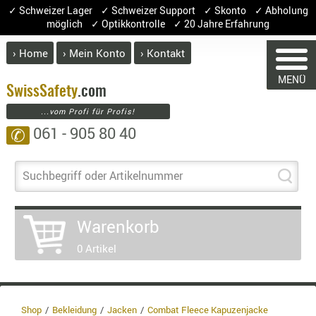
✓ Schweizer Lager ✓ Schweizer Support ✓ Skonto ✓ Abholung
möglich ✓ Optikkontrolle ✓ 20 Jahre Erfahrung
› Home
› Mein Konto
› Kontakt
ABVERK
MENÜ
BEKLEI
Swiss
Safety
.com
...vom Profi für Profis!
GÜRTEL
061 - 905 80 40
✆
HANDSCH
HOSEN
WARENKORB
JACKEN
Suchbegriff oder Artikelnummer
KOPFBED
OBERBEKL
Warenkorb
PATCHES
Sie haben keine Artikel im Warenkorb
0 Artikel
RÜSTWEST
Artikel
Menge
Pre
CARRIER
Warenwe
SOCKEN
Enthalt
UNTERWÄ
Shop
Bekleidung
Jacken
Combat Fleece Kapuzenjacke
8.1% :