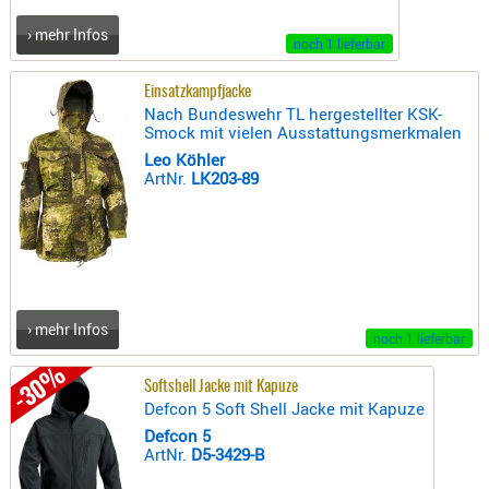
PRÜFMITT
› mehr Infos
noch 1 lieferbar
WERKZEU
Einsatzkampfjacke
WAFFE
Nach Bundeswehr TL hergestellter KSK-
Smock mit vielen Ausstattungsmerkmalen
ABZÜGE
Leo Köhler
BASEN -
ArtNr.
LK203-89
SONDERM
CHASSIS
-
SCHÄFTE
CHASSIS-
ZUBEHÖR
› mehr Infos
noch 1 lieferbar
GRIFFE
-30%
LADEHEBE
Softshell Jacke mit Kapuze
Defcon 5 Soft Shell Jacke mit Kapuze
MAGAZIN
Defcon 5
MÜNDUNG
ArtNr.
D5-3429-B
RAILS