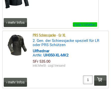
RIEMEN
SONSTIGE
SPUHR -
› mehr Infos
ERSATZTEI
noch 1 lieferbar
SPUHR -
PRS Schiessjacke - Gr XL
ERWEITER
2. Gen. der Schiessjacke speziell für LR
VISIERE
oder PRS Schützen
ZF-
Ulfhednar
ArtNr.
UH050-XL-MK2
MONTAGE
SFr 535.00
ZWEIBEIN
inkl.MwSt - zzgl.
Versand
WIEDER
› mehr Infos