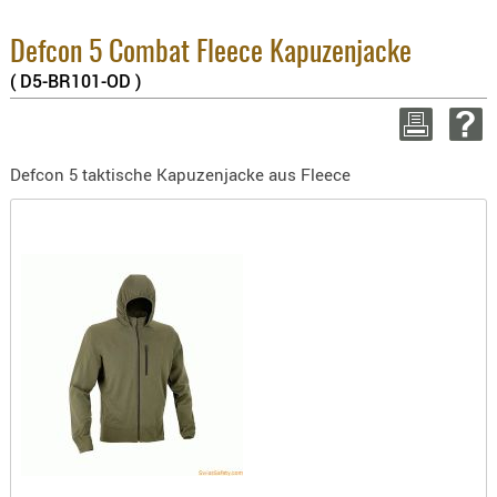
BEKLEIDU
3.8% :
ZUBEHÖR
2.6% :
Defcon 5 Combat Fleece Kapuzenjacke
Summe 
( D5-BR101-OD )
OPTIK
zzgl. V
ENTFERNU
WEITER EI
FERNGLÄS
Defcon 5 taktische Kapuzenjacke aus Fleece
MAGNIFIE
MONOKUL
NACHTSIC
OPTIK-
ZUBEHÖR
ROTPUNK
SPEKTIVE
STATIVE
ZIELFERN
OUTDO