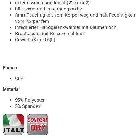
exterm weich und leicht (210 g/m2)
Holster
hält warm und ist atmungsaktiv
Beretta
führt Feuchtigkeit vom Körper weg und hält Feuchtigkeit
vom Körper fern
Holster
integrierter Handgelenkwärmer mit Daumenloch
CZ
Brusttasche mit Reissverschluss
Gewicht(Kg): 0.5(L)
Holster
Glock
Holster
Farben
HK
Oliv
Holster
SIG-Sa
Material
Holster
95% Polyester
Walthe
5% Spandex
Holster
Sonsti
Magazi