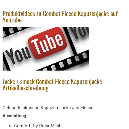
KNIESCHU
Produktvideos zu Combat Fleece Kapuzenjacke auf
ERSTE
Youtube
HILFE
GEHÖRSC
HANDSCH
KOPFSCH
TARNUNG
TRAGES
GEWEHRT
Jacke / smock Combat Fleece Kapuzenjacke -
HOLSTER
Artikelbeschreibung
Holster
Basen,
Grundp
Defcon 5 taktische Kapuzen-Jacke aus Fleece
Ausstattung
Holster
1911er
Comfort Dry Polar Mesh