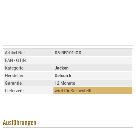
LICHTQUE
BIWAKMAT
LOCKMITT
MESSER
WÄRMEQU
SCHIES
Artikel Nr.:
D5-BR101-OD
AUFLAGE
EAN - GTIN:
BALLISTI
Kategorie:
Jacken
DREIBEIN
Hersteller:
Defcon 5
ELEKTRON
Garantie:
12 Monate
ENTFERNU
Lieferzeit:
wird für Sie bestellt
LADEHILF
ORGANISA
RIEMEN
Ausführungen
SCHIESSS
KLEIDUNG