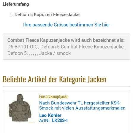
Lieferumfang
- doubl
Defcon 5 Kapuzen Fleece-Jacke
Magazi
- single
Ihre passende Grösse bestimmen Sie hier
Holster
Combat Fleece Kapuzenjacke wird auch bezeichnet als:
Zubehö
D5-BR101-OD, , Defcon 5 Combat Fleece Kapuzenjacke,
HYDRATI
Defcon 5, , , , , , Jacke / smock
KITS
KOFFER
RUCKSÄC
Beliebte Artikel der Kategorie Jacken
RUCKSAC
ERWEITER
Einsatzkampfjacke
RÜST-
Nach Bundeswehr TL hergestellter KSK-
TASCHEN
Smock mit vielen Ausstattungsmerkmalen
TRAGE-,
Leo Köhler
ArtNr.
LK203-1
PACKTAS
WAFFE