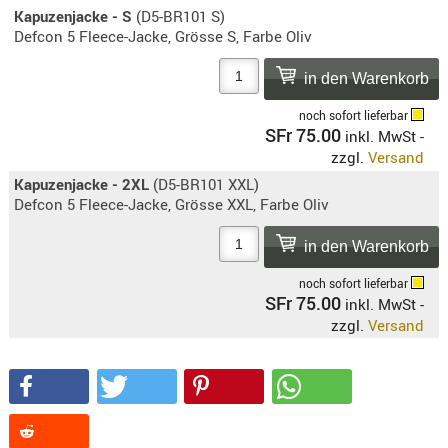
SONSTIGE
Kapuzenjacke - S
(D5-BR101 S)
TAKTISCH
Defcon 5 Fleece-Jacke, Grösse S, Farbe Oliv
TOOLS
TARGETS,
ZIELE
noch sofort lieferbar
SFr 75.00
inkl. MwSt -
SCHUTZ
zzgl.
Versand
BALLISTI
Kapuzenjacke - 2XL
(D5-BR101 XXL)
Defcon 5 Fleece-Jacke, Grösse XXL, Farbe Oliv
SCHUTZ
Einlage
Platten
noch sofort lieferbar
Kopfsc
SFr 75.00
inkl. MwSt -
zzgl.
Versand
Trages
BRILLEN
EINSATZH
MATERIAL
ELLENBOG