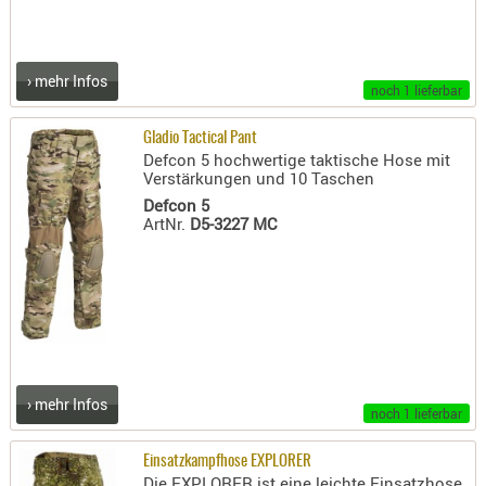
LICHTQUE
BIWAKMAT
LOCKMITT
› mehr Infos
noch 1 lieferbar
MESSER
WÄRMEQU
Gladio Tactical Pant
Defcon 5 hochwertige taktische Hose mit
SCHIES
Verstärkungen und 10 Taschen
AUFLAGE
Defcon 5
ArtNr.
D5-3227 MC
BALLISTI
DREIBEIN
ELEKTRON
ENTFERNU
LADEHILF
ORGANISA
› mehr Infos
RIEMEN
noch 1 lieferbar
SCHIESSS
Einsatzkampfhose EXPLORER
KLEIDUNG
Die EXPLORER ist eine leichte Einsatzhose