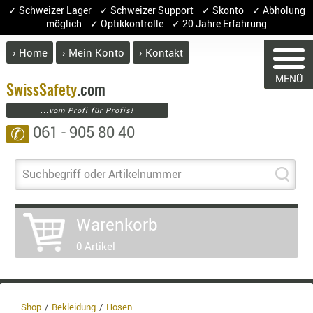
✓ Schweizer Lager ✓ Schweizer Support ✓ Skonto ✓ Abholung
möglich ✓ Optikkontrolle ✓ 20 Jahre Erfahrung
› Home
› Mein Konto
› Kontakt
ABVERK
MENÜ
BEKLEI
Swiss
Safety
.com
WARENK
...vom Profi für Profis!
GÜRTEL
061 - 905 80 40
✆
HANDSCH
HOSEN
Sie haben keine Arti
JACKEN
Suchbegriff oder Artikelnummer
Artikel
Men
KOPFBED
OBERBEKL
Warenkorb
PATCHES
0 Artikel
RÜSTWEST
CARRIER
SOCKEN
UNTERWÄ
Shop
Bekleidung
Hosen