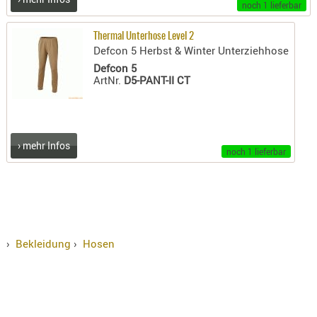
noch 1 lieferbar
KNIESCHU
ERSTE
Thermal Unterhose Level 2
Defcon 5 Herbst & Winter Unterziehhose
HILFE
Defcon 5
GEHÖRSC
ArtNr.
D5-PANT-II CT
HANDSCH
KOPFSCH
TARNUNG
› mehr Infos
noch 1 lieferbar
TRAGES
GEWEHRT
HOLSTER
Holster
Basen,
›
Bekleidung
›
Hosen
Grundp
Holster
1911er