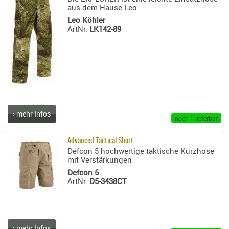
SONSTIGE
aus dem Hause Leo
TAKTISCH
Leo Köhler
ArtNr.
LK142-89
TOOLS
TARGETS,
ZIELE
SCHUTZ
BALLISTI
SCHUTZ
› mehr Infos
noch 1 lieferbar
Einlage
Platten
Advanced Tactical Short
Defcon 5 hochwertige taktische Kurzhose
Kopfsc
mit Verstärkungen
Trages
Defcon 5
ArtNr.
D5-3438CT
BRILLEN
EINSATZH
MATERIAL
› mehr Infos
ELLENBOG