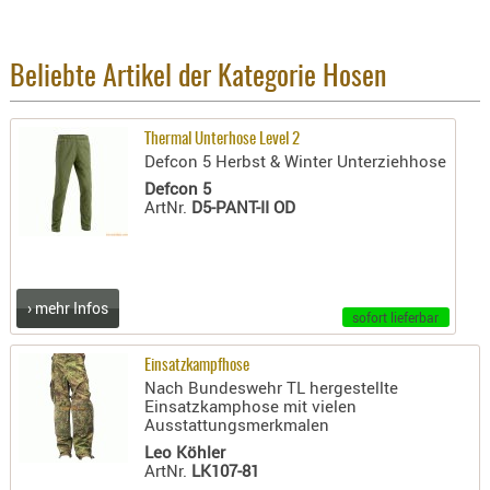
BEKLEIDU
ZUBEHÖR
Beliebte Artikel der Kategorie Hosen
OPTIK
ENTFERNU
Thermal Unterhose Level 2
FERNGLÄS
Defcon 5 Herbst & Winter Unterziehhose
MAGNIFIE
Defcon 5
ArtNr.
D5-PANT-II OD
MONOKUL
NACHTSIC
OPTIK-
ZUBEHÖR
› mehr Infos
sofort lieferbar
ROTPUNK
SPEKTIVE
Einsatzkampfhose
STATIVE
Nach Bundeswehr TL hergestellte
Einsatzkamphose mit vielen
ZIELFERN
Ausstattungsmerkmalen
Leo Köhler
OUTDO
ArtNr.
LK107-81