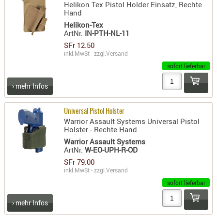
Helikon Tex Pistol Holder Einsatz, Rechte
Hand
AUFSÄTZE
Helikon-Tex
UND
ArtNr.
IN-PTH-NL-11
BÜRSTEN
SFr 12.50
DIENSTLE
inkl.MwSt - zzgl.
Versand
PATCHES
sofort lieferbar
UND
› mehr Infos
PELLETS
PUTZSCH
Universal Pistol Holster
PUTZSTOC
Warrior Assault Systems Universal Pistol
FÜHRUNG
Holster - Rechte Hand
PUTZSTÖC
Warrior Assault Systems
ArtNr.
W-EO-UPH-R-OD
REINIGER
SFr 79.00
REINIGUN
inkl.MwSt - zzgl.
Versand
SCHMIERM
sofort lieferbar
SONSTIGE
› mehr Infos
TESTMITTE
-