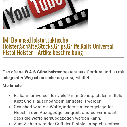
KNIESCHU
ERSTE
HILFE
GEHÖRSC
HANDSCH
IMI Defense,Holster,taktische
KOPFSCH
Holster,Schäfte,Stocks,Grips,Griffe,Rails Universal
TARNUNG
Pistol Holster - Artikelbeschreibung
TRAGES
Das offene
W.A.S Gürtelholster
besteht aus Cordura und ist mit
GEWEHRT
integrierter Wegnahmesicherung
ausgestattet.
HOLSTER
Merkmale
Holster
Es kann universell für viele 9 mm Dienstpistolen mittels
Basen,
Klett und Flauschbändern eingestellt werden.
Grundp
Gesichert wird die Waffe, indem ein federgelagerter
Hebel in den Abzugbügel eingreift und so verhindert,
Holster
dass die Waffe herausgezogen werden kann.
1911er
Zum Ziehen wird der Griff der Pistole komplett umfasst