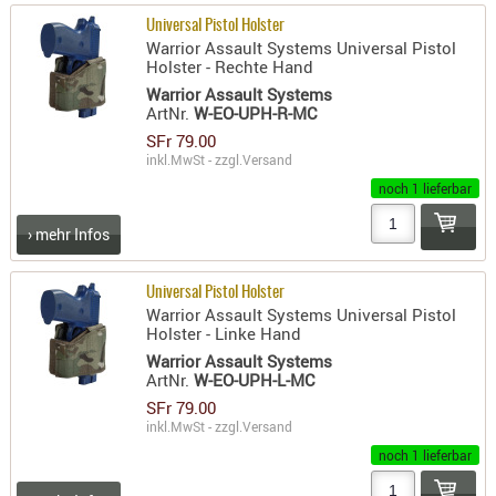
PRÜFMITT
Universal Pistol Holster
Warrior Assault Systems Universal Pistol
WERKZEU
Holster - Rechte Hand
Warrior Assault Systems
WAFFE
ArtNr.
W-EO-UPH-R-MC
ABZÜGE
SFr 79.00
inkl.MwSt - zzgl.
Versand
BASEN -
noch 1 lieferbar
SONDERM
CHASSIS
› mehr Infos
-
SCHÄFTE
Universal Pistol Holster
CHASSIS-
Warrior Assault Systems Universal Pistol
ZUBEHÖR
Holster - Linke Hand
Warrior Assault Systems
GRIFFE
ArtNr.
W-EO-UPH-L-MC
LADEHEBE
SFr 79.00
MAGAZIN
inkl.MwSt - zzgl.
Versand
MÜNDUNG
noch 1 lieferbar
RAILS