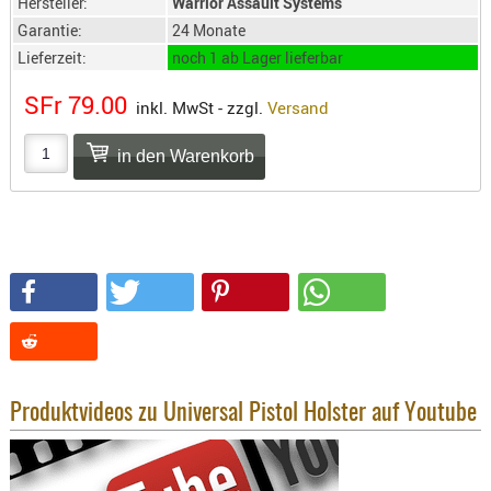
Hersteller:
Warrior Assault Systems
SONSTIGE
Garantie:
24 Monate
TAKTISCH
Lieferzeit:
noch 1 ab Lager lieferbar
TOOLS
TARGETS,
SFr 79.00
inkl. MwSt - zzgl.
Versand
ZIELE
SCHUTZ
BALLISTI
SCHUTZ
Einlage
Platten
Kopfsc
Trages
BRILLEN
Produktvideos zu Universal Pistol Holster auf Youtube
EINSATZH
MATERIAL
ELLENBOG