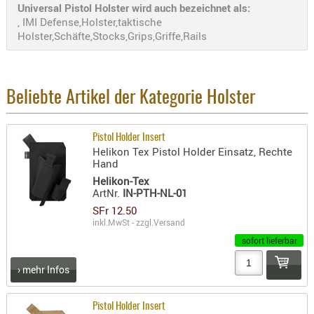
Universal Pistol Holster wird auch bezeichnet als:
- doubl
, IMI Defense,Holster,taktische
Holster,Schäfte,Stocks,Grips,Griffe,Rails
Magazi
- single
Holster
Beliebte Artikel der Kategorie Holster
Zubehö
HYDRATI
KITS
Pistol Holder Insert
Helikon Tex Pistol Holder Einsatz, Rechte
KOFFER
Hand
RUCKSÄC
Helikon-Tex
ArtNr.
IN-PTH-NL-01
RUCKSAC
SFr 12.50
ERWEITER
inkl.MwSt - zzgl.
Versand
RÜST-
sofort lieferbar
TASCHEN
TRAGE-,
› mehr Infos
PACKTAS
Pistol Holder Insert
WAFFE