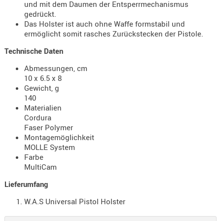
und mit dem Daumen der Entsperrmechanismus
Holster
gedrückt.
Beretta
Das Holster ist auch ohne Waffe formstabil und
ermöglicht somit rasches Zurückstecken der Pistole.
Holster
CZ
Technische Daten
Holster
Abmessungen, cm
10 x 6.5 x 8
Glock
Gewicht, g
Holster
140
Materialien
HK
Cordura
Faser Polymer
Holster
Montagemöglichkeit
SIG-Sa
MOLLE System
Farbe
Holster
MultiCam
Walthe
Lieferumfang
Holster
Sonsti
W.A.S Universal Pistol Holster
Magazi