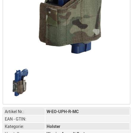
LICHTQUE
BIWAKMAT
LOCKMITT
MESSER
WÄRMEQU
SCHIES
AUFLAGE
BALLISTI
DREIBEIN
ELEKTRON
ENTFERNU
LADEHILF
ORGANISA
Artikel Nr.:
W-EO-UPH-R-MC
RIEMEN
EAN - GTIN:
SCHIESSS
Kategorie:
Holster
KLEIDUNG