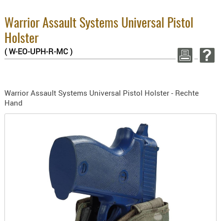
BEKLEIDU
3.8% :
2.6% :
ZUBEHÖR
Warrior Assault Systems Universal Pistol
Summe
OPTIK
Holster
zzgl. 
( W-EO-UPH-R-MC )
ENTFERNU
WEITER E
FERNGLÄS
MAGNIFIE
Warrior Assault Systems Universal Pistol Holster - Rechte
MONOKUL
Hand
NACHTSIC
OPTIK-
ZUBEHÖR
ROTPUNK
SPEKTIVE
STATIVE
ZIELFERN
OUTDO