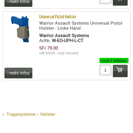
› mehr Infos
RIEMEN
SONSTIGE
Universal Pistol Holster
SPUHR -
Warrior Assault Systems Universal Pistol
Holster - Linke Hand
ERSATZTEI
Warrior Assault Systems
SPUHR -
ArtNr.
W-EO-UPH-L-CT
ERWEITER
SFr 79.00
VISIERE
inkl.MwSt - zzgl.
Versand
ZF-
noch 1 lieferbar
MONTAGE
› mehr Infos
ZWEIBEIN
WIEDER
›
Tragesysteme
›
Holster