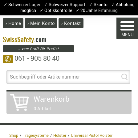
✓ Schweizer Lager ✓ Schweizer Support ✓ Skonto ✓ Abholung
möglich ✓ Optikkontrolle ✓ 20 Jahre Erfahrung
› Home
› Mein Konto
› Kontakt
ABVERK
MENÜ
BEKLEI
Swiss
Safety
.com
...vom Profi für Profis!
GÜRTEL
061 - 905 80 40
✆
HANDSCH
HOSEN
WARENKORB
JACKEN
Suchbegriff oder Artikelnummer
KOPFBED
OBERBEKL
Warenkorb
Sie haben keine Artikel im Warenkor
PATCHES
Artikel
Menge
Pr
0 Artikel
RÜSTWEST
CARRIER
Warenw
SOCKEN
Enthal
UNTERWÄ
Shop
Tragesysteme
Holster
Universal Pistol Holster
8.1% :