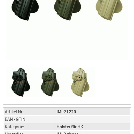
LICHTQUE
BIWAKMAT
LOCKMITT
MESSER
WÄRMEQU
SCHIES
AUFLAGE
BALLISTI
DREIBEIN
ELEKTRON
ENTFERNU
LADEHILF
ORGANISA
Artikel Nr.:
IMI-Z1220
RIEMEN
EAN - GTIN:
SCHIESSS
Kategorie:
Holster für HK
KLEIDUNG