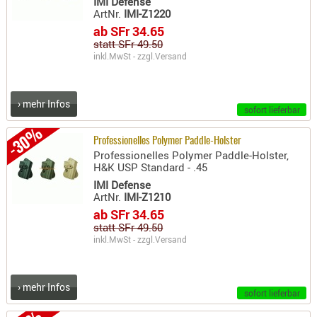
IMI Defense
ArtNr.
IMI-Z1220
PRÜFMITT
ab SFr 34.65
WERKZEU
statt SFr 49.50
inkl.MwSt - zzgl.
Versand
WAFFE
ABZÜGE
› mehr Infos
BASEN -
sofort lieferbar
SONDERM
-30%
CHASSIS
Professionelles Polymer Paddle-Holster
Professionelles Polymer Paddle-Holster,
-
H&K USP Standard - .45
SCHÄFTE
IMI Defense
CHASSIS-
ArtNr.
IMI-Z1210
ZUBEHÖR
ab SFr 34.65
statt SFr 49.50
GRIFFE
inkl.MwSt - zzgl.
Versand
LADEHEBE
MAGAZIN
› mehr Infos
MÜNDUNG
sofort lieferbar
RAILS