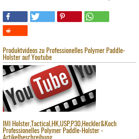
KNIESCHU
ERSTE
HILFE
GEHÖRSC
HANDSCH
KOPFSCH
Produktvideos zu Professionelles Polymer Paddle-
TARNUNG
Holster auf Youtube
TRAGES
GEWEHRT
HOLSTER
Holster
Basen,
Grundp
IMI Holster,Tactical,HK,USP,P30,Heckler&Koch
Holster
Professionelles Polymer Paddle-Holster -
1911er
Artikelbeschreibung