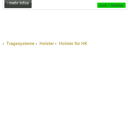
› mehr Infos
noch 1 lieferbar
›
Tragesysteme
›
Holster
›
Holster für HK