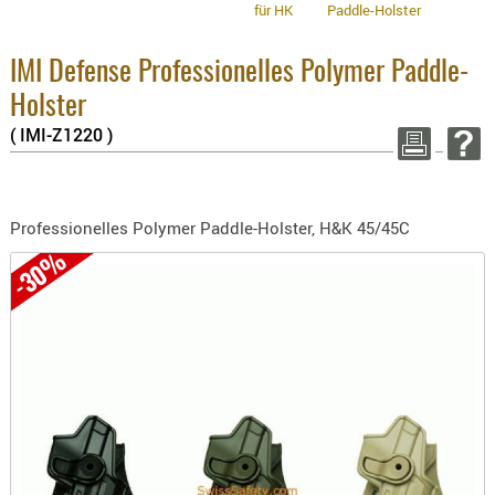
8.1% :
für HK
Paddle-Holster
BEKLEIDU
3.8% :
ZUBEHÖR
2.6% :
IMI Defense Professionelles Polymer Paddle-
Summe :
OPTIK
zzgl. Ve
Holster
ENTFERNU
( IMI-Z1220 )
FERNGLÄS
WEITER EI
MAGNIFIE
MONOKUL
Professionelles Polymer Paddle-Holster, H&K 45/45C
NACHTSIC
-30%
OPTIK-
ZUBEHÖR
ROTPUNK
SPEKTIVE
STATIVE
ZIELFERN
OUTDO