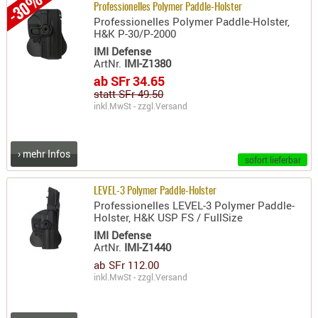
-30%
Professionelles Polymer Paddle-Holster
RIEMEN
Professionelles Polymer Paddle-Holster,
SONSTIGE
H&K P-30/P-2000
SPUHR -
IMI Defense
ArtNr.
IMI-Z1380
ERSATZTEI
ab SFr 34.65
SPUHR -
statt SFr 49.50
ERWEITER
inkl.MwSt - zzgl.
Versand
VISIERE
ZF-
› mehr Infos
MONTAGE
sofort lieferbar
ZWEIBEIN
LEVEL-3 Polymer Paddle-Holster
Professionelles LEVEL-3 Polymer Paddle-
WIEDER
Holster, H&K USP FS / FullSize
IMI Defense
ArtNr.
IMI-Z1440
ab SFr 112.00
inkl.MwSt - zzgl.
Versand