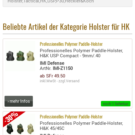
Holster,Tactical,HK,USP,P30,Heckler&Koch
AUFSÄTZE
UND
BÜRSTEN
Beliebte Artikel der Kategorie Holster für HK
DIENSTLE
PATCHES
Professionelles Polymer Paddle-Holster
UND
Professionelles Polymer Paddle-Holster,
PELLETS
H&K USP Compact - 9mm/.40
PUTZSCH
IMI Defense
ArtNr.
IMI-Z1150
PUTZSTOC
ab SFr 49.50
FÜHRUNG
inkl.MwSt - zzgl.
Versand
PUTZSTÖC
REINIGER
› mehr Infos
REINIGUN
noch 1 lieferbar
SCHMIERM
-30%
Professionelles Polymer Paddle-Holster
SONSTIGE
Professionelles Polymer Paddle-Holster,
TESTMITTE
H&K 45/45C
-