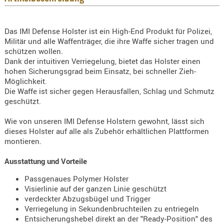
Holster
Beretta
Das IMI Defense Holster ist ein High-End Produkt für Polizei,
Holster
Militär und alle Waffenträger, die ihre Waffe sicher tragen und
CZ
schützen wollen.
Dank der intuitiven Verriegelung, bietet das Holster einen
Holster
hohen Sicherungsgrad beim Einsatz, bei schneller Zieh-
Glock
Möglichkeit.
Die Waffe ist sicher gegen Herausfallen, Schlag und Schmutz
Holster
geschützt.
HK
Wie von unseren IMI Defense Holstern gewohnt, lässt sich
Holster
dieses Holster auf alle als Zubehör erhältlichen Plattformen
montieren.
SIG-Sa
Holster
Ausstattung und Vorteile
Walthe
Passgenaues Polymer Holster
Visierlinie auf der ganzen Linie geschützt
Holster
verdeckter Abzugsbügel und Trigger
Sonsti
Verriegelung in Sekundenbruchteilen zu entriegeln
Entsicherungshebel direkt an der "Ready-Position" des
Magazi