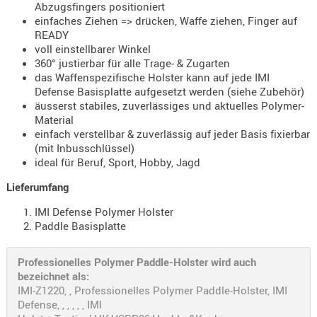
Abzugsfingers positioniert
- doubl
einfaches Ziehen => drücken, Waffe ziehen, Finger auf
READY
Magazi
voll einstellbarer Winkel
- single
360° justierbar für alle Trage- & Zugarten
das Waffenspezifische Holster kann auf jede IMI
Holster
Defense Basisplatte aufgesetzt werden (siehe Zubehör)
Zubehö
äusserst stabiles, zuverlässiges und aktuelles Polymer-
Material
HYDRATI
einfach verstellbar & zuverlässig auf jeder Basis fixierbar
KITS
(mit Inbusschlüssel)
KOFFER
ideal für Beruf, Sport, Hobby, Jagd
RUCKSÄC
Lieferumfang
RUCKSAC
IMI Defense Polymer Holster
ERWEITER
Paddle Basisplatte
RÜST-
TASCHEN
Professionelles Polymer Paddle-Holster wird auch
TRAGE-,
bezeichnet als:
PACKTAS
IMI-Z1220, , Professionelles Polymer Paddle-Holster, IMI
Defense, , , , , , IMI
WAFFE