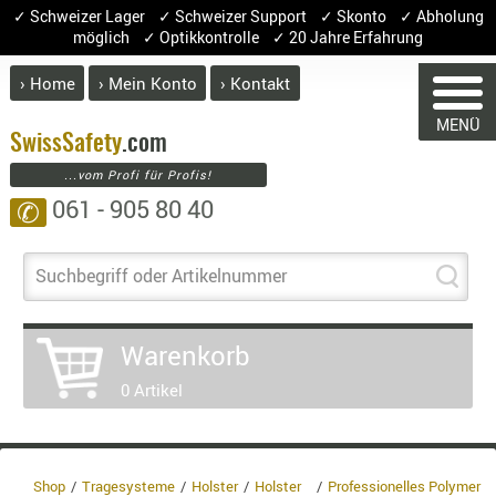
✓ Schweizer Lager ✓ Schweizer Support ✓ Skonto ✓ Abholung
möglich ✓ Optikkontrolle ✓ 20 Jahre Erfahrung
› Home
› Mein Konto
› Kontakt
ABVERK
MENÜ
BEKLEI
Swiss
Safety
.com
...vom Profi für Profis!
GÜRTEL
061 - 905 80 40
✆
HANDSCH
HOSEN
JACKEN
WARENKORB
Suchbegriff oder Artikelnummer
KOPFBED
OBERBEKL
Warenkorb
PATCHES
Sie haben keine Artikel im Warenkorb.
0 Artikel
RÜSTWEST
Artikel
Menge
Prei
CARRIER
Warenwe
SOCKEN
Enthalte
UNTERWÄ
Shop
Tragesysteme
Holster
Holster
Professionelles Polymer