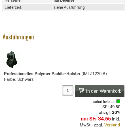
Hersteller:
IMI Defense
SONSTIGE
Lieferzeit:
siehe Ausführung
TAKTISCH
TOOLS
TARGETS,
ZIELE
Ausführungen
SCHUTZ
BALLISTI
SCHUTZ
Einlage
Professionelles Polymer Paddle-Holster
(IMI-Z1220-B)
Platten
Farbe: Schwarz
Kopfsc
Trages
sofort lieferbar
BRILLEN
SFr 49.50
abzgl.
30%
EINSATZH
nur SFr 34.65
inkl.
MATERIAL
MwSt - zzgl.
Versand
ELLENBOG