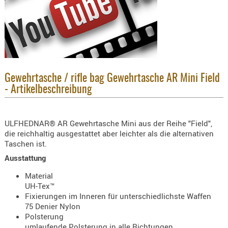
KNIESCHU
ERSTE
HILFE
GEHÖRSC
HANDSCH
Gewehrtasche / rifle bag Gewehrtasche AR Mini Field
KOPFSCH
- Artikelbeschreibung
TARNUNG
TRAGES
ULFHEDNAR® AR Gewehrtasche Mini aus der Reihe "Field",
GEWEHRT
die reichhaltig ausgestattet aber leichter als die alternativen
Taschen ist.
HOLSTER
Ausstattung
Holster
Basen,
Material
Grundp
UH-Tex™
Fixierungen im Inneren für unterschiedlichste Waffen
Holster
75 Denier Nylon
Polsterung
1911er
umlaufende Polsterung in alle Richtungen