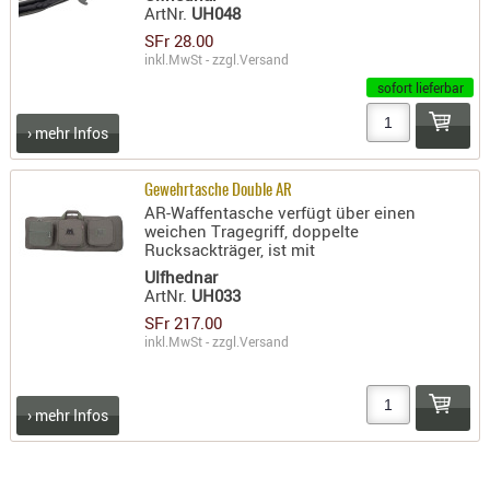
ArtNr.
UH048
RIEMEN
SFr 28.00
SONSTIGE
inkl.MwSt - zzgl.
Versand
SPUHR -
sofort lieferbar
ERSATZTEI
› mehr Infos
SPUHR -
ERWEITER
VISIERE
Gewehrtasche Double AR
AR-Waffentasche verfügt über einen
ZF-
weichen Tragegriff, doppelte
MONTAGE
Rucksackträger, ist mit
Ulfhednar
ZWEIBEIN
ArtNr.
UH033
WIEDER
SFr 217.00
inkl.MwSt - zzgl.
Versand
› mehr Infos