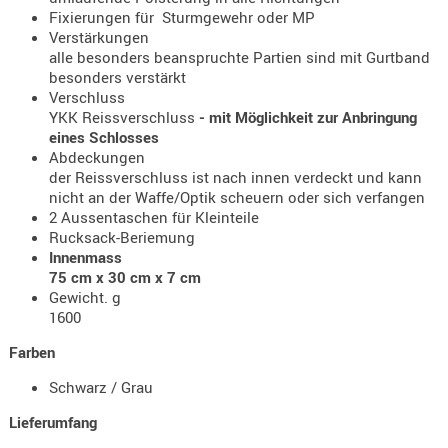
Holster
Fixierungen für Sturmgewehr oder MP
Verstärkungen
Beretta
alle besonders beanspruchte Partien sind mit Gurtband
Holster
besonders verstärkt
Verschluss
CZ
YKK Reissverschluss
- mit Möglichkeit zur Anbringung
Holster
eines Schlosses
Abdeckungen
Glock
der Reissverschluss ist nach innen verdeckt und kann
nicht an der Waffe/Optik scheuern oder sich verfangen
Holster
2 Aussentaschen für Kleinteile
HK
Rucksack-Beriemung
Innenmass
Holster
75 cm x 30 cm x 7 cm
SIG-Sa
Gewicht. g
1600
Holster
Walthe
Farben
Holster
Schwarz / Grau
Sonsti
Lieferumfang
Magazi