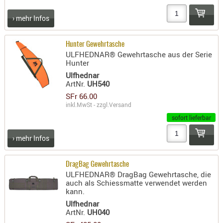
AUFSÄTZE
› mehr Infos
UND
BÜRSTEN
Hunter Gewehrtasche
DIENSTLE
ULFHEDNAR® Gewehrtasche aus der Serie
Hunter
PATCHES
Ulfhednar
UND
ArtNr.
UH540
PELLETS
SFr 66.00
PUTZSCH
inkl.MwSt - zzgl.
Versand
PUTZSTOC
sofort lieferbar
FÜHRUNG
› mehr Infos
PUTZSTÖC
REINIGER
DragBag Gewehrtasche
REINIGUN
ULFHEDNAR® DragBag Gewehrtasche, die
auch als Schiessmatte verwendet werden
SCHMIERM
kann.
SONSTIGE
Ulfhednar
TESTMITTE
ArtNr.
UH040
-