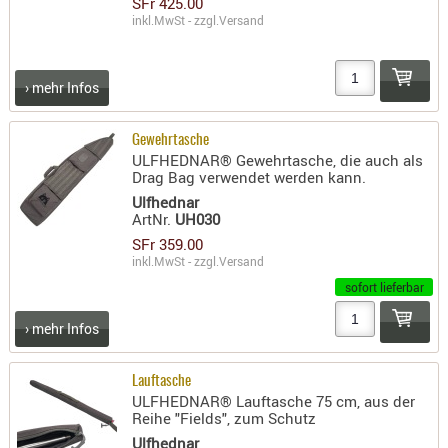
SFr 425.00
inkl.MwSt - zzgl.
Versand
PRÜFMITT
WERKZEU
WAFFE
› mehr Infos
ABZÜGE
Gewehrtasche
BASEN -
ULFHEDNAR® Gewehrtasche, die auch als
SONDERM
Drag Bag verwendet werden kann.
CHASSIS
Ulfhednar
ArtNr.
UH030
-
SFr 359.00
SCHÄFTE
inkl.MwSt - zzgl.
Versand
CHASSIS-
sofort lieferbar
ZUBEHÖR
GRIFFE
› mehr Infos
LADEHEBE
MAGAZIN
Lauftasche
ULFHEDNAR® Lauftasche 75 cm, aus der
MÜNDUNG
Reihe "Fields", zum Schutz
RAILS
Ulfhednar