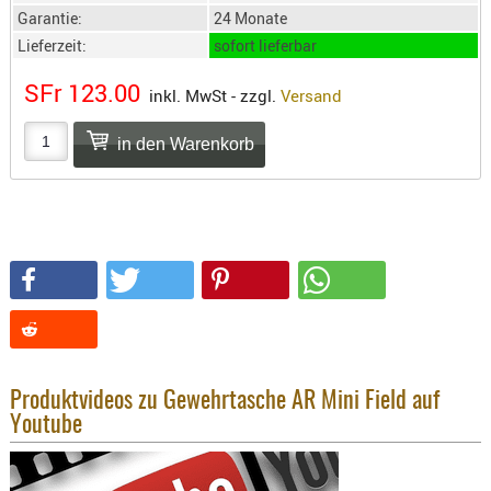
SONSTIGE
Garantie:
24 Monate
TAKTISCH
Lieferzeit:
sofort lieferbar
TOOLS
SFr 123.00
TARGETS,
inkl. MwSt - zzgl.
Versand
ZIELE
SCHUTZ
BALLISTI
SCHUTZ
Einlage
Platten
Kopfsc
Trages
Produktvideos zu Gewehrtasche AR Mini Field auf
BRILLEN
Youtube
EINSATZH
MATERIAL
ELLENBOG