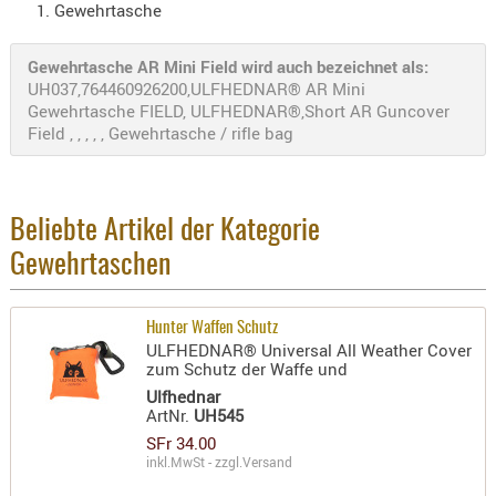
Gewehrtasche
- doubl
Magazi
Gewehrtasche AR Mini Field wird auch bezeichnet als:
- single
UH037,764460926200,ULFHEDNAR® AR Mini
Gewehrtasche FIELD, ULFHEDNAR®,Short AR Guncover
Holster
Field , , , , , Gewehrtasche / rifle bag
Zubehö
HYDRATI
KITS
Beliebte Artikel der Kategorie
KOFFER
Gewehrtaschen
RUCKSÄC
RUCKSAC
Hunter Waffen Schutz
ERWEITER
ULFHEDNAR® Universal All Weather Cover
RÜST-
zum Schutz der Waffe und
TASCHEN
Ulfhednar
ArtNr.
UH545
TRAGE-,
SFr 34.00
PACKTAS
inkl.MwSt - zzgl.
Versand
WAFFE