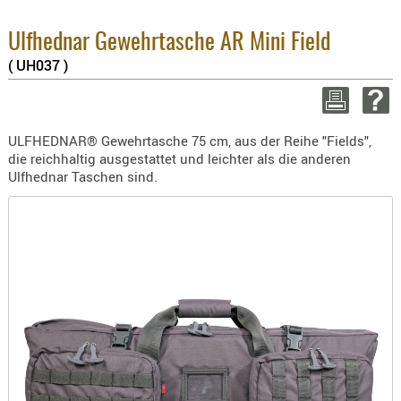
BEKLEIDU
3.8% :
ZUBEHÖR
2.6% :
Ulfhednar Gewehrtasche AR Mini Field
Summe 
( UH037 )
OPTIK
zzgl. V
ENTFERNU
WEITER EI
FERNGLÄS
ULFHEDNAR® Gewehrtasche 75 cm, aus der Reihe "Fields",
MAGNIFIE
die reichhaltig ausgestattet und leichter als die anderen
MONOKUL
Ulfhednar Taschen sind.
NACHTSIC
OPTIK-
ZUBEHÖR
ROTPUNK
SPEKTIVE
STATIVE
ZIELFERN
OUTDO