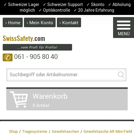
✓ Schweizer Lager ✓ Schweizer Support ✓ Skonto ✓ Abholung
möglich ✓ Optikkontrolle ✓ 20 Jahre Erfahrung
› Home
› Mein Konto
› Kontakt
ABVERK
MENÜ
BEKLEI
Swiss
Safety
.com
...vom Profi für Profis!
GÜRTEL
061 - 905 80 40
✆
HANDSCH
HOSEN
WARENKORB
JACKEN
Suchbegriff oder Artikelnummer
KOPFBED
OBERBEKL
Warenkorb
PATCHES
Sie haben keine Artikel im Warenkorb
0 Artikel
RÜSTWEST
Artikel
Menge
Pre
CARRIER
Warenwe
SOCKEN
Enthalt
UNTERWÄ
Shop
Tragesysteme
Gewehrtaschen
Gewehrtasche AR Mini Field
8.1% :