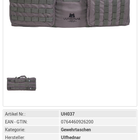
LICHTQUE
BIWAKMAT
LOCKMITT
MESSER
WÄRMEQU
SCHIES
AUFLAGE
BALLISTI
DREIBEIN
ELEKTRON
ENTFERNU
LADEHILF
ORGANISA
Artikel Nr.:
UH037
RIEMEN
EAN - GTIN:
0764460926200
SCHIESSS
Kategorie:
Gewehrtaschen
KLEIDUNG
Hersteller:
Ulfhednar