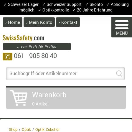
✓ Schweizer Lager ✓ Schweizer Support ✓ Skonto ✓ Abholung
möglich ✓ Optikkontrolle ✓ 20 Jahre Erfahrung
› Home
› Mein Konto
› Kontakt
ABVERK
MENÜ
WAREN
BEKLEI
Swiss
Safety
.com
...vom Profi für Profis!
GÜRTEL
061 - 905 80 40
✆
HANDSCH
Sie haben keine
HOSEN
Artikel
JACKEN
Suchbegriff oder Artikelnummer
KOPFBED
OBERBEKL
Warenkorb
PATCHES
0 Artikel
RÜSTWEST
CARRIER
SOCKEN
UNTERWÄ
Shop
Optik
Optik-Zubehör