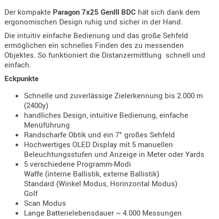
Holster
Der kompakte
Paragon 7x25 GenIII BDC
hät sich dank dem
Beretta
ergonomischen Design ruhig und sicher in der Hand.
Die intuitiv einfache Bedienung und das große Sehfeld
Holster
ermöglichen ein schnelles Finden des zu messenden
CZ
Objektes. So funktioniert die Distanzermittlung schnell und
einfach.
Holster
Glock
Eckpunkte
Schnelle und zuverlässige Zielerkennung bis 2.000 m
Holster
(2400y)
HK
handliches Design, intuitive Bedienung, einfache
Menüführung
Holster
Randscharfe Obtik und ein 7° großes Sehfeld
SIG-Sa
Hochwertiges OLED Display mit 5 manuellen
Beleuchtungsstufen und Anzeige in Meter oder Yards
Holster
5 verschiedene Programm-Modi
Walthe
Waffe (interne Ballistik, externe Ballistik)
Standard (Winkel Modus, Horinzontal Modus)
Holster
Golf
Sonsti
Scan Modus
Lange Batterielebensdauer ~ 4.000 Messungen
Magazi