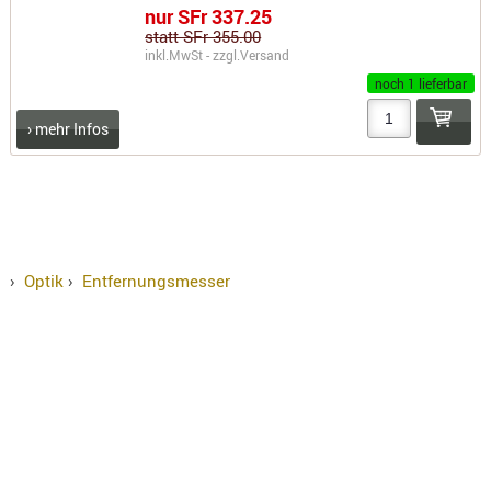
nur SFr 337.25
statt SFr 355.00
inkl.MwSt - zzgl.
Versand
noch 1 lieferbar
› mehr Infos
›
Optik
›
Entfernungsmesser