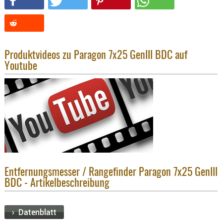
KNIESCHU
ERSTE
HILFE
GEHÖRSC
Produktvideos zu Paragon 7x25 GenIII BDC auf
HANDSCH
Youtube
KOPFSCH
TARNUNG
TRAGES
GEWEHRT
HOLSTER
Holster
Basen,
Entfernungsmesser / Rangefinder Paragon 7x25 GenIII
Grundp
BDC - Artikelbeschreibung
Holster
1911er
› Datenblatt