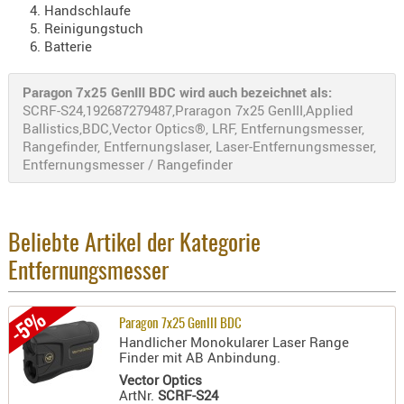
Handschlaufe
RIEMEN
Reinigungstuch
SONSTIGE
Batterie
SPUHR -
ERSATZTEI
Paragon 7x25 GenIII BDC wird auch bezeichnet als:
SCRF-S24,192687279487,Praragon 7x25 GenIII,Applied
SPUHR -
Ballistics,BDC,Vector Optics®, LRF, Entfernungsmesser,
ERWEITER
Rangefinder, Entfernungslaser, Laser-Entfernungsmesser,
VISIERE
Entfernungsmesser / Rangefinder
ZF-
MONTAGE
ZWEIBEIN
Beliebte Artikel der Kategorie
WIEDER
Entfernungsmesser
-5%
Paragon 7x25 GenIII BDC
Handlicher Monokularer Laser Range
Finder mit AB Anbindung.
Vector Optics
ArtNr.
SCRF-S24