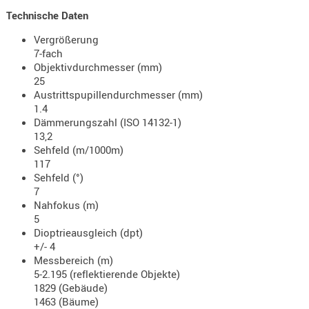
- doubl
Technische Daten
Magazi
Vergrößerung
7-fach
- single
Objektivdurchmesser (mm)
Holster
25
Austrittspupillendurchmesser (mm)
Zubehö
1.4
HYDRATI
Dämmerungszahl (ISO 14132-1)
KITS
13,2
Sehfeld (m/1000m)
KOFFER
117
RUCKSÄC
Sehfeld (°)
7
RUCKSAC
Nahfokus (m)
ERWEITER
5
RÜST-
Dioptrieausgleich (dpt)
TASCHEN
+/- 4
Messbereich (m)
TRAGE-,
5-2.195 (reflektierende Objekte)
PACKTAS
1829 (Gebäude)
1463 (Bäume)
WAFFE