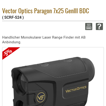
8.1% :
BEKLEIDU
3.8% :
ZUBEHÖR
Vector Optics Paragon 7x25 GenIII BDC
2.6% :
Summe :
( SCRF-S24 )
OPTIK
zzgl. Ve
ENTFERNU
FERNGLÄS
WEITER EIN
Handlicher Monokularer Laser Range Finder mit AB
MAGNIFIE
Anbindung.
MONOKUL
-5%
NACHTSIC
OPTIK-
ZUBEHÖR
ROTPUNK
SPEKTIVE
STATIVE
ZIELFERN
OUTDO