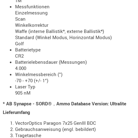
1M
Messfunktionen
PRÜFMITT
Einzelmessung
WERKZEU
Scan
Winkelkorrektur
WAFFE
Waffe (interne Ballistik*, externe Ballistik*)
Standard (Winkel Modus, Horinzontal Modus)
ABZÜGE
Golf
BASEN -
Batterietype
SONDERM
CR2
Batterielebensdauer (Messungen)
CHASSIS
4.000
-
Winkelmessbereich (°)
SCHÄFTE
-70 - +70 (+/- 1°)
CHASSIS-
Laser Typ
ZUBEHÖR
905 nM
GRIFFE
* AB Synapse - SORD®，Ammo Database Version: Ultralite
LADEHEBE
Lieferumfang
MAGAZIN
VectorOptics Paragon 7x25 GenIII BDC
MÜNDUNG
Gebrauchsanweisung (engl. bebildert)
RAILS
Tragetasche