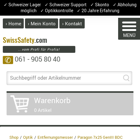
✓ Schweizer Lager ✓ Schweizer Support ✓ Skonto ✓ Abholung
möglich ✓ Optikkontrolle ✓ 20 Jahre Erfahrung
› Home
› Mein Konto
› Kontakt
ABVERK
MENÜ
BEKLEI
Swiss
Safety
.com
...vom Profi für Profis!
GÜRTEL
061 - 905 80 40
✆
HANDSCH
HOSEN
JACKEN
Suchbegriff oder Artikelnummer
WARENKORB
KOPFBED
OBERBEKL
Warenkorb
PATCHES
Sie haben keine Artikel im Warenkorb.
0 Artikel
RÜSTWEST
Artikel
Menge
Prei
CARRIER
SOCKEN
Warenwer
UNTERWÄ
Enthalte
Shop
Optik
Entfernungsmesser
Paragon 7x25 GenIII BDC