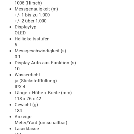
1006 (Hirsch)
AUFSÄTZE
Messgenauigkeit (m)
+/- 1 bis zu 1.000
UND
+/- 2 über 1.000
BÜRSTEN
Displaytyp
DIENSTLE
OLED
Helligkeitsstufen
PATCHES
5
UND
Messgeschwindigkeit (s)
PELLETS
0.1
PUTZSCH
Display Auto-aus Funktion (s)
10
PUTZSTOC
Wasserdicht
FÜHRUNG
ja (Stickstofffüllung)
PUTZSTÖC
IPX 4
Länge x Höhe x Breite (mm)
REINIGER
118 x 76 x 42
REINIGUN
Gewicht (g)
SCHMIERM
184
Anzeige
SONSTIGE
Meter/Yard (umschaltbar)
TESTMITTE
Laserklasse
-