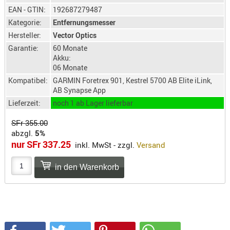
SONSTIGE
EAN - GTIN:
192687279487
TAKTISCH
Kategorie:
Entfernungsmesser
TOOLS
Hersteller:
Vector Optics
TARGETS,
Garantie:
60 Monate
ZIELE
Akku:
06 Monate
SCHUTZ
Kompatibel:
GARMIN Foretrex 901, Kestrel 5700 AB Elite iLink,
AB Synapse App
BALLISTI
Lieferzeit:
noch 1 ab Lager lieferbar
SCHUTZ
Einlage
SFr 355.00
abzgl.
5%
Platten
nur SFr 337.25
inkl. MwSt - zzgl.
Versand
Kopfsc
Trages
BRILLEN
EINSATZH
MATERIAL
ELLENBOG