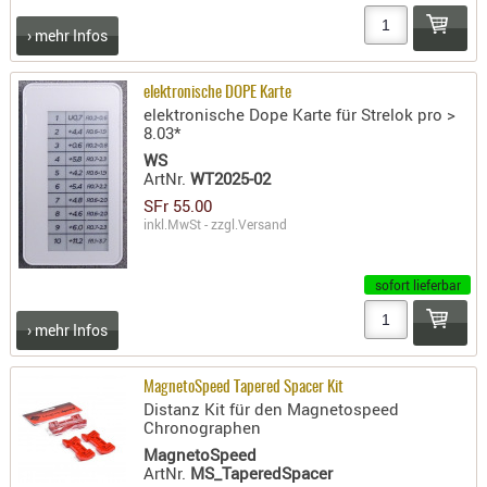
SONSTIGE
› mehr Infos
TAKTISCH
TOOLS
TARGETS,
elektronische DOPE Karte
elektronische Dope Karte für Strelok pro >
ZIELE
8.03*
WS
SCHUTZ
ArtNr.
WT2025-02
BALLISTI
SFr 55.00
SCHUTZ
inkl.MwSt - zzgl.
Versand
Einlage
Platten
sofort lieferbar
Kopfsc
› mehr Infos
Trages
MagnetoSpeed Tapered Spacer Kit
BRILLEN
Distanz Kit für den Magnetospeed
Chronographen
EINSATZH
MagnetoSpeed
MATERIAL
ArtNr.
MS_TaperedSpacer
ELLENBOG