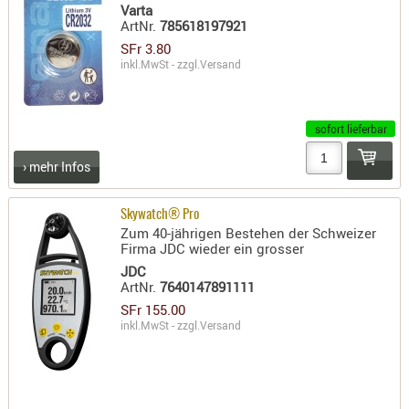
LICHTQUE
Varta
ArtNr.
785618197921
BIWAKMAT
SFr 3.80
LOCKMITT
inkl.MwSt - zzgl.
Versand
MESSER
WÄRMEQU
sofort lieferbar
SCHIES
› mehr Infos
AUFLAGE
BALLISTI
Skywatch® Pro
DREIBEIN
Zum 40-jährigen Bestehen der Schweizer
ELEKTRON
Firma JDC wieder ein grosser
ENTFERNU
JDC
ArtNr.
7640147891111
LADEHILF
SFr 155.00
ORGANISA
inkl.MwSt - zzgl.
Versand
RIEMEN
SCHIESSS
KLEIDUNG