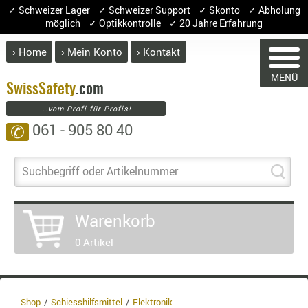
✓ Schweizer Lager ✓ Schweizer Support ✓ Skonto ✓ Abholung
möglich ✓ Optikkontrolle ✓ 20 Jahre Erfahrung
› Home
› Mein Konto
› Kontakt
ABVERK
MENÜ
BEKLEI
Swiss
Safety
.com
WARENK
...vom Profi für Profis!
GÜRTEL
061 - 905 80 40
✆
HANDSCH
HOSEN
Sie haben keine Artik
JACKEN
Suchbegriff oder Artikelnummer
Artikel
Meng
KOPFBED
OBERBEKL
Warenkorb
PATCHES
0 Artikel
RÜSTWEST
CARRIER
SOCKEN
UNTERWÄ
Shop
Schiesshilfsmittel
Elektronik