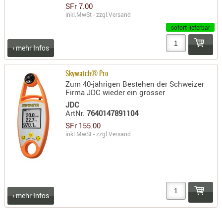
SFr 7.00
KNIESCHU
inkl.MwSt - zzgl.
Versand
ERSTE
sofort lieferbar
HILFE
› mehr Infos
GEHÖRSC
HANDSCH
Skywatch® Pro
KOPFSCH
Zum 40-jährigen Bestehen der Schweizer
TARNUNG
Firma JDC wieder ein grosser
JDC
TRAGES
ArtNr.
7640147891104
SFr 155.00
GEWEHRT
inkl.MwSt - zzgl.
Versand
HOLSTER
Holster
Basen,
Grundp
› mehr Infos
Holster
1911er