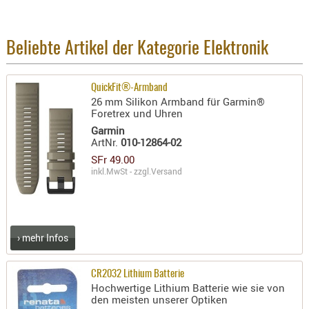
BEKLEIDU
ZUBEHÖR
Beliebte Artikel der Kategorie Elektronik
OPTIK
ENTFERNU
QuickFit®-Armband
FERNGLÄS
26 mm Silikon Armband für Garmin®
MAGNIFIE
Foretrex und Uhren
Garmin
MONOKUL
ArtNr.
010-12864-02
NACHTSIC
SFr 49.00
OPTIK-
inkl.MwSt - zzgl.
Versand
ZUBEHÖR
ROTPUNK
SPEKTIVE
› mehr Infos
STATIVE
ZIELFERN
CR2032 Lithium Batterie
OUTDO
Hochwertige Lithium Batterie wie sie von
den meisten unserer Optiken