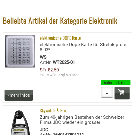
BEKLEIDU
ZUBEHÖR
Beliebte Artikel der Kategorie Elektronik
OPTIK
ENTFERNU
elektronische DOPE Karte
FERNGLÄS
elektronische Dope Karte für Strelok pro >
MAGNIFIE
8.03*
WS
MONOKUL
ArtNr.
WT2025-01
NACHTSIC
SFr 82.50
OPTIK-
inkl.MwSt - zzgl.
Versand
ZUBEHÖR
sofort lieferbar
ROTPUNK
› mehr Infos
SPEKTIVE
STATIVE
Skywatch® Pro
ZIELFERN
Zum 40-jährigen Bestehen der Schweizer
Firma JDC wieder ein grosser
OUTDO
JDC
ArtNr.
7640147891111