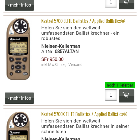
SONSTIGE
› mehr Infos
TAKTISCH
TOOLS
Kestrel 5700 ELITE Ballistics / Applied Ballistics®
TARGETS,
Holen Sie sich den weltweit
umfassendsten Ballistikrechner - ein
ZIELE
robustes
Nielsen-Kellerman
SCHUTZ
ArtNr.
0857ALTAN
BALLISTI
SFr 950.00
SCHUTZ
inkl.MwSt - zzgl.
Versand
Einlage
Platten
noch 1 lieferbar
Kopfsc
› mehr Infos
Trages
Kestrel 5700X ELITE Ballistics / Applied Ballistics®
BRILLEN
Holen Sie sich den weltweit
EINSATZH
umfassendsten Ballistikrechner in seiner
schnellsten
MATERIAL
Nielsen-Kellerman
ELLENBOG