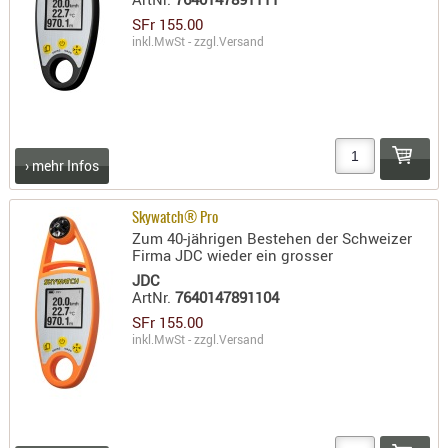
LICHTQUE
SFr 155.00
BIWAKMAT
inkl.MwSt - zzgl.
Versand
LOCKMITT
MESSER
WÄRMEQU
SCHIES
› mehr Infos
AUFLAGE
BALLISTI
Skywatch® Pro
Zum 40-jährigen Bestehen der Schweizer
DREIBEIN
Firma JDC wieder ein grosser
ELEKTRON
JDC
ENTFERNU
ArtNr.
7640147891104
SFr 155.00
LADEHILF
inkl.MwSt - zzgl.
Versand
ORGANISA
RIEMEN
SCHIESSS
KLEIDUNG