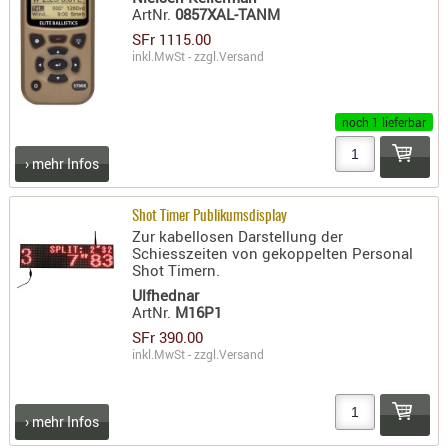
ArtNr.
0857XAL-TANM
KNIESCHU
SFr 1115.00
ERSTE
inkl.MwSt - zzgl.
Versand
HILFE
GEHÖRSC
noch 1 lieferbar
HANDSCH
KOPFSCH
› mehr Infos
TARNUNG
Shot Timer Publikumsdisplay
TRAGES
Zur kabellosen Darstellung der
Schiesszeiten von gekoppelten Personal
GEWEHRT
Shot Timern.
HOLSTER
Ulfhednar
ArtNr.
M16P1
Holster
SFr 390.00
Basen,
inkl.MwSt - zzgl.
Versand
Grundp
Holster
› mehr Infos
1911er