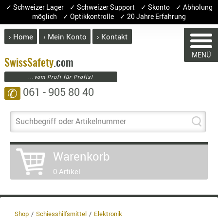
✓ Schweizer Lager ✓ Schweizer Support ✓ Skonto ✓ Abholung
möglich ✓ Optikkontrolle ✓ 20 Jahre Erfahrung
› Home
› Mein Konto
› Kontakt
ABVERK
MENÜ
BEKLEI
Swiss
Safety
.com
WARENKO
...vom Profi für Profis!
GÜRTEL
061 - 905 80 40
✆
HANDSCH
HOSEN
Sie haben keine Artik
JACKEN
Suchbegriff oder Artikelnummer
Artikel
Menge
KOPFBED
OBERBEKL
Warenkorb
PATCHES
0 Artikel
RÜSTWEST
CARRIER
SOCKEN
UNTERWÄ
Shop
Schiesshilfsmittel
Elektronik