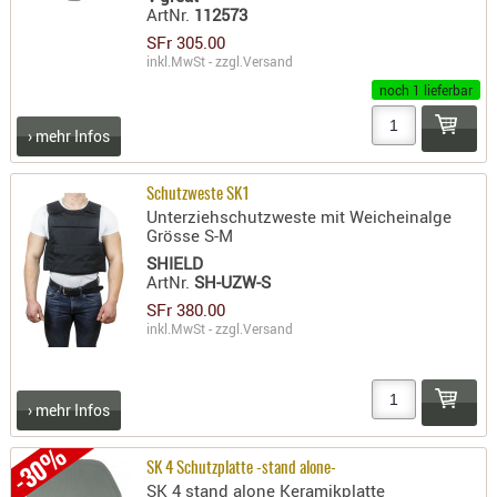
ArtNr.
112573
PRÜFMITT
SFr 305.00
WERKZEU
inkl.MwSt - zzgl.
Versand
noch 1 lieferbar
WAFFE
ABZÜGE
› mehr Infos
BASEN -
SONDERM
Schutzweste SK1
Unterziehschutzweste mit Weicheinalge
CHASSIS
Grösse S-M
-
SHIELD
SCHÄFTE
ArtNr.
SH-UZW-S
CHASSIS-
SFr 380.00
inkl.MwSt - zzgl.
Versand
ZUBEHÖR
GRIFFE
LADEHEBE
› mehr Infos
MAGAZIN
-30%
MÜNDUNG
SK 4 Schutzplatte -stand alone-
RAILS
SK 4 stand alone Keramikplatte