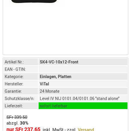
LICHTQUE
BIWAKMAT
LOCKMITT
MESSER
WÄRMEQU
SCHIES
AUFLAGE
Artikel Nr.:
SK4-VC-10x12-Front
BALLISTI
EAN - GTIN:
DREIBEIN
Kategorie:
Einlagen, Platten
ELEKTRON
Hersteller:
ViTal
ENTFERNU
Garantie:
24 Monate
LADEHILF
Schutzklasse/n:
Level IV NIJ 0101.04/0101.06 "stand alone"
ORGANISA
Lieferzeit:
sofort lieferbar
RIEMEN
SFr 339.50
SCHIESSS
abzgl.
30%
KLEIDUNG
nur SFr 237.65
inkl. MwSt - zzgl.
Versand