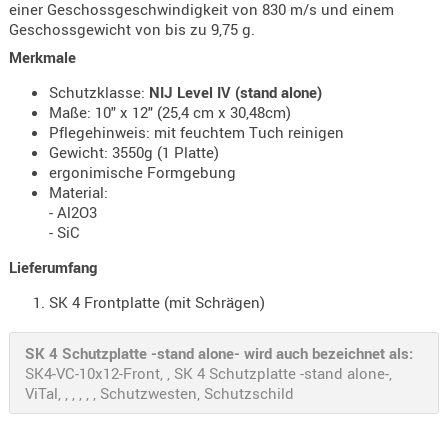
einer Geschossgeschwindigkeit von 830 m/s und einem
Holster
Geschossgewicht von bis zu 9,75 g.
Beretta
Merkmale
Holster
Schutzklasse:
NIJ Level IV (stand alone)
CZ
Maße: 10" x 12" (25,4 cm x 30,48cm)
Pflegehinweis: mit feuchtem Tuch reinigen
Holster
Gewicht: 3550g (1 Platte)
Glock
ergonimische Formgebung
Material:
Holster
- Al2O3
HK
- SiC
Holster
Lieferumfang
SIG-Sa
SK 4 Frontplatte (mit Schrägen)
Holster
Walthe
SK 4 Schutzplatte -stand alone- wird auch bezeichnet als:
SK4-VC-10x12-Front, , SK 4 Schutzplatte -stand alone-,
Holster
ViTal, , , , , , Schutzwesten, Schutzschild
Sonsti
Magazi