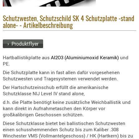
KNIESCHU
ERSTE
Schutzwesten, Schutzschild SK 4 Schutzplatte -stand
HILFE
alone- - Artikelbeschreibung
GEHÖRSC
HANDSCH
› Produktflyer
KOPFSCH
TARNUNG
Hartballistikplatte aus
Al2O3
(Aluminiumoxid Keramik)
und
PE.
TRAGES
Die Schutzplatte kann in fast allen dafür vorgesehenen
Schutzwesten und Tragesystemen verwendet werden.
GEWEHRT
Der Hartschutzeinschub erfüllt die amerikanische
HOLSTER
Schutzklasse NIJ Level IV stand alone,
Holster
d.h. die Platte benötigt keine zusätzliche Weichballistik und
Basen,
kann direkt in Aufnahmetaschen den Körper vor
Grundp
großkalibrigen Geschossen schützen.
Diese Schutzklasse bietet bei ballistischen Schutzwesten
Holster
einen schusshemmenden Schutz bis zum Kaliber .308
1911er
Winchester VMS (Vollmantelgeschoss) / HK (Hartkern) bis zu