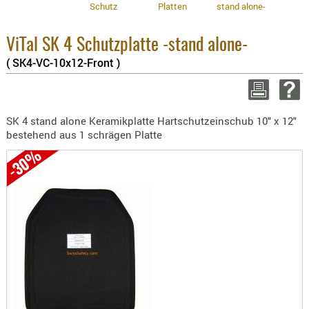
Schutz
Platten
stand alone-
BEKLEIDU
3.8% :
2.6% :
ZUBEHÖR
Summe
ViTal SK 4 Schutzplatte -stand alone-
OPTIK
zzgl. 
( SK4-VC-10x12-Front )
ENTFERNU
WEITER E
FERNGLÄS
MAGNIFIE
SK 4 stand alone Keramikplatte Hartschutzeinschub 10" x 12"
MONOKUL
bestehend aus 1 schrägen Platte
NACHTSIC
-30%
OPTIK-
ZUBEHÖR
ROTPUNK
SPEKTIVE
STATIVE
ZIELFERN
OUTDO