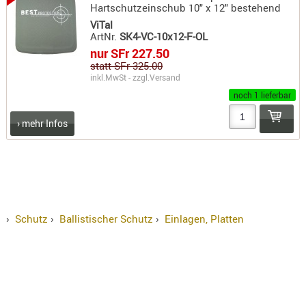
Hartschutzeinschub 10" x 12" bestehend
RIEMEN
ViTal
SONSTIGE
ArtNr.
SK4-VC-10x12-F-OL
SPUHR -
nur SFr 227.50
ERSATZTEI
statt SFr 325.00
inkl.MwSt - zzgl.
Versand
SPUHR -
noch 1 lieferbar
ERWEITER
VISIERE
› mehr Infos
ZF-
MONTAGE
ZWEIBEIN
WIEDER
›
Schutz
›
Ballistischer Schutz
›
Einlagen, Platten