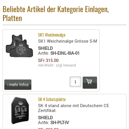
- doubl
Beliebte Artikel der Kategorie Einlagen,
Magazi
Platten
- single
Holster
SK1 Weicheinalge
Zubehö
SK1 Weicheinalge Grösse S-M
SHIELD
HYDRATI
ArtNr.
SH-EINL-IIIA-01
KITS
SFr 315.00
KOFFER
inkl.MwSt - zzgl.
Versand
RUCKSÄC
RUCKSAC
› mehr Infos
ERWEITER
RÜST-
SK 4 Schutzplatte
TASCHEN
SK 4 stand alone mit Deutschem CE
TRAGE-,
Zertifikat
PACKTAS
SHIELD
ArtNr.
SH-PLT-IV
WAFFE