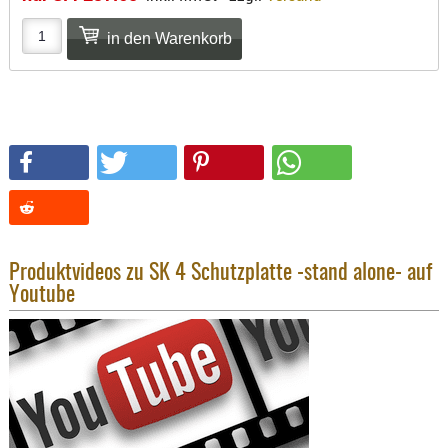
SONSTIGE
TAKTISCH
TOOLS
TARGETS,
ZIELE
SCHUTZ
BALLISTI
SCHUTZ
Einlage
Platten
Produktvideos zu SK 4 Schutzplatte -stand alone- auf
Youtube
Kopfsc
Trages
BRILLEN
EINSATZH
MATERIAL
ELLENBOG