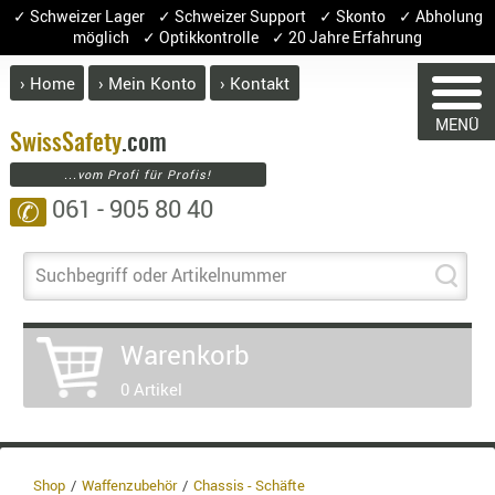
✓ Schweizer Lager ✓ Schweizer Support ✓ Skonto ✓ Abholung
möglich ✓ Optikkontrolle ✓ 20 Jahre Erfahrung
› Home
› Mein Konto
› Kontakt
ABVERK
MENÜ
BEKLEI
Swiss
Safety
.com
WARENK
...vom Profi für Profis!
GÜRTEL
061 - 905 80 40
✆
HANDSCH
HOSEN
Sie haben keine Arti
JACKEN
Suchbegriff oder Artikelnummer
Artikel
Meng
KOPFBED
OBERBEKL
Warenkorb
PATCHES
0 Artikel
RÜSTWEST
CARRIER
SOCKEN
UNTERWÄ
Shop
Waffenzubehör
Chassis - Schäfte