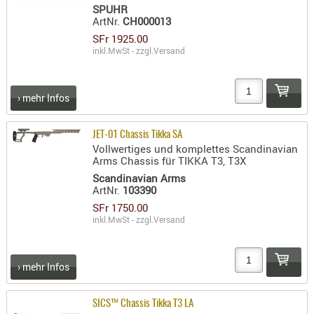
LICHTQUE
SPUHR
ArtNr.
CH000013
BIWAKMAT
SFr 1925.00
LOCKMITT
inkl.MwSt - zzgl.
Versand
MESSER
WÄRMEQU
› mehr Infos
SCHIES
AUFLAGE
JET-01 Chassis Tikka SA
Vollwertiges und komplettes Scandinavian
BALLISTI
Arms Chassis für TIKKA T3, T3X
DREIBEIN
Scandinavian Arms
ELEKTRON
ArtNr.
103390
ENTFERNU
SFr 1750.00
inkl.MwSt - zzgl.
Versand
LADEHILF
ORGANISA
RIEMEN
› mehr Infos
SCHIESSS
KLEIDUNG
SICS™ Chassis Tikka T3 LA