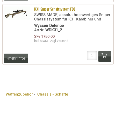
KNIESCHU
K31 Sniper Schaftsystem FDE
ERSTE
SWISS MADE, absolut hochwertiges Sniper
Chassissystem für K31 Karabiner und
HILFE
Wyssen Defence
GEHÖRSC
ArtNr.
WDK31_2
HANDSCH
SFr 1750.00
KOPFSCH
inkl.MwSt - zzgl.
Versand
TARNUNG
TRAGES
› mehr Infos
GEWEHRT
HOLSTER
Holster
Basen,
›
Waffenzubehör
›
Chassis - Schäfte
Grundp
Holster
1911er