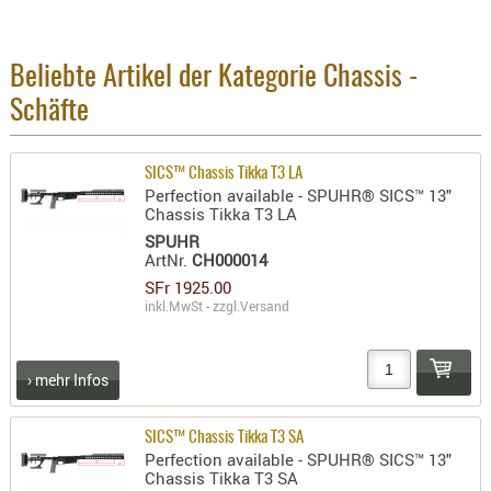
BEKLEIDU
ZUBEHÖR
Beliebte Artikel der Kategorie Chassis -
OPTIK
Schäfte
ENTFERNU
FERNGLÄS
SICS™ Chassis Tikka T3 LA
MAGNIFIE
Perfection available - SPUHR® SICS™ 13"
MONOKUL
Chassis Tikka T3 LA
NACHTSIC
SPUHR
ArtNr.
CH000014
OPTIK-
SFr 1925.00
ZUBEHÖR
inkl.MwSt - zzgl.
Versand
ROTPUNK
SPEKTIVE
› mehr Infos
STATIVE
ZIELFERN
SICS™ Chassis Tikka T3 SA
OUTDO
Perfection available - SPUHR® SICS™ 13"
Chassis Tikka T3 SA