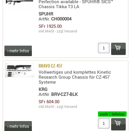
Perfection available - SPUHR® SICS™
SONSTIGE
Chassis Tikka T3 LA
TAKTISCH
SPUHR
TOOLS
ArtNr.
CH000004
TARGETS,
SFr 1925.00
inkl.MwSt - zzgl.
Versand
ZIELE
SCHUTZ
› mehr Infos
BALLISTI
SCHUTZ
BRAVO CZ-457
Einlage
Vollwertiges und komplettes Kinetic
Platten
Research Group Chassis für CZ-457
Systeme
Kopfsc
KRG
ArtNr.
BRV-CZ7-BLK
Trages
SFr 604.00
inkl.MwSt - zzgl.
Versand
BRILLEN
noch 1 lieferbar
EINSATZH
MATERIAL
› mehr Infos
ELLENBOG