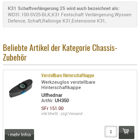
Holster
K31 Schaftverlängerung 25 wird auch bezeichnet als:
Beretta
WD31.100-SV25-BLK,K31 Festschaft Verlängerung,Wyssen
Defence, Schaft,Rallonge K31,Estensione K31,
Holster
CZ
Holster
Beliebte Artikel der Kategorie Chassis-
Glock
Zubehör
Holster
HK
Verstellbare Hinterschaftkappe
Holster
Werkzeuglos verstellbare
Hinterschaftkappe
SIG-Sa
Ulfhednar
Holster
ArtNr.
UH350
Walthe
SFr 151.00
inkl.MwSt - zzgl.
Versand
Holster
Sonsti
› mehr Infos
Magazi