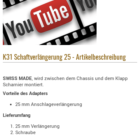
KNIESCHU
ERSTE
HILFE
GEHÖRSC
HANDSCH
KOPFSCH
K31 Schaftverlängerung 25 - Artikelbeschreibung
TARNUNG
TRAGES
SWISS MADE
, wird zwischen dem Chassis und dem Klapp
GEWEHRT
Scharnier montiert.
HOLSTER
Vorteile des Adapters
Holster
25 mm Anschlageverlängerung
Basen,
Grundp
Lieferumfang
Holster
25 mm Verlängerung
Schraube
1911er