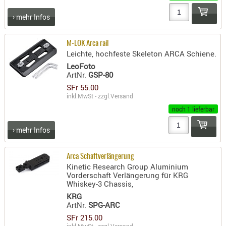
AUFSÄTZE
› mehr Infos
UND
BÜRSTEN
M-LOK Arca rail
DIENSTLE
Leichte, hochfeste Skeleton ARCA Schiene.
LeoFoto
PATCHES
ArtNr.
GSP-80
UND
SFr 55.00
PELLETS
inkl.MwSt - zzgl.
Versand
PUTZSCH
noch 1 lieferbar
PUTZSTOC
› mehr Infos
FÜHRUNG
PUTZSTÖC
Arca Schaftverlängerung
REINIGER
Kinetic Research Group Aluminium
REINIGUN
Vorderschaft Verlängerung für KRG
Whiskey-3 Chassis,
SCHMIERM
KRG
SONSTIGE
ArtNr.
SPG-ARC
TESTMITTE
SFr 215.00
-