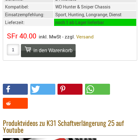
SONSTIGE
Kompatibel:
WD Hunter & Sniper Chassis
TAKTISCH
Einsatzempfehlung:
Sport, Hunting, Longrange, Dienst
TOOLS
Lieferzeit:
noch 1 ab Lager lieferbar
TARGETS,
SFr 40.00
ZIELE
inkl. MwSt - zzgl.
Versand
SCHUTZ
BALLISTI
SCHUTZ
Einlage
Platten
Kopfsc
Trages
BRILLEN
Produktvideos zu K31 Schaftverlängerung 25 auf
EINSATZH
Youtube
MATERIAL
ELLENBOG