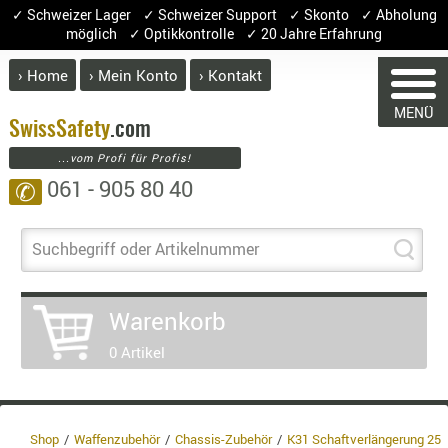
✓ Schweizer Lager ✓ Schweizer Support ✓ Skonto ✓ Abholung
möglich ✓ Optikkontrolle ✓ 20 Jahre Erfahrung
› Home
› Mein Konto
› Kontakt
ABVERK
MENÜ
BEKLEI
Swiss
Safety
.com
...vom Profi für Profis!
GÜRTEL
061 - 905 80 40
✆
HANDSCH
HOSEN
WARENKORB
JACKEN
Suchbegriff oder Artikelnummer
KOPFBED
OBERBEKL
Sie haben keine Artikel im Warenk
Warenkorb
PATCHES
Artikel
Menge
0 Artikel
RÜSTWEST
Ware
CARRIER
SOCKEN
Enth
8.1%
UNTERWÄ
Shop
Waffenzubehör
Chassis-Zubehör
K31 Schaftverlängerung 25
3.8%