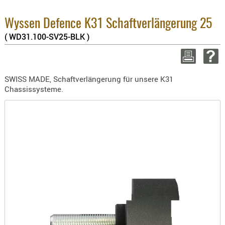
BEKLEIDU
2.6%
ZUBEHÖR
Sum
Wyssen Defence K31 Schaftverlängerung 25
zzgl
( WD31.100-SV25-BLK )
OPTIK
ENTFERNU
WEITER 
FERNGLÄS
SWISS MADE, Schaftverlängerung für unsere K31
MAGNIFIE
Chassissysteme.
MONOKUL
NACHTSIC
OPTIK-
ZUBEHÖR
ROTPUNK
SPEKTIVE
STATIVE
ZIELFERN
OUTDO