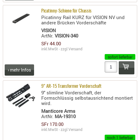
- doubl
Picatinny-Schiene für Chassis
Magazi
Picatinny Rail KURZ für VISION NV und
andere Brücken Vorderschäfte
- single
VISION
ArtNr.
VISION-340
Holster
SFr 44.00
Zubehö
inkl.MwSt - zzgl.
Versand
HYDRATI
sofort lieferbar
KITS
KOFFER
› mehr Infos
RUCKSÄC
RUCKSAC
9" AR-15 Transformer Vorderschaft
9" slimline Vorderschaft, der
ERWEITER
Formschlüssig selbstausrichtend montiert
RÜST-
wird.
TASCHEN
Manticore Arms
ArtNr.
MA-19310
TRAGE-,
SFr 170.00
PACKTAS
inkl.MwSt - zzgl.
Versand
noch 1 lieferbar
WAFFE