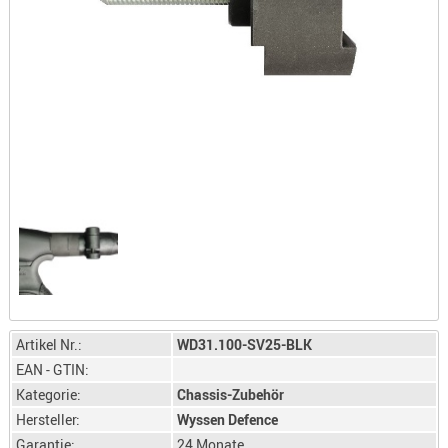
LICHTQUE
BIWAKMAT
LOCKMITT
MESSER
WÄRMEQU
SCHIES
AUFLAGE
BALLISTI
DREIBEIN
ELEKTRON
ENTFERNU
LADEHILF
Artikel Nr.:
WD31.100-SV25-BLK
ORGANISA
EAN - GTIN:
RIEMEN
Kategorie:
Chassis-Zubehör
SCHIESSS
Hersteller:
Wyssen Defence
KLEIDUNG
Garantie:
24 Monate