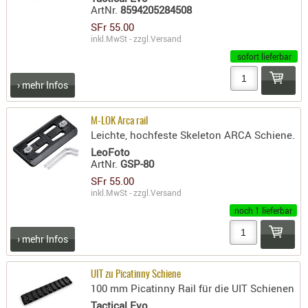
ArtNr.
8594205284508
- doubl
SFr 55.00
Magazi
inkl.MwSt - zzgl.
Versand
- single
sofort lieferbar
Holster
› mehr Infos
Zubehö
HYDRATI
M-LOK Arca rail
Leichte, hochfeste Skeleton ARCA Schiene.
KITS
LeoFoto
KOFFER
ArtNr.
GSP-80
RUCKSÄC
SFr 55.00
RUCKSAC
inkl.MwSt - zzgl.
Versand
ERWEITER
noch 1 lieferbar
RÜST-
› mehr Infos
TASCHEN
TRAGE-,
UIT zu Picatinny Schiene
PACKTAS
100 mm Picatinny Rail für die UIT Schienen
WAFFE
Tactical Evo