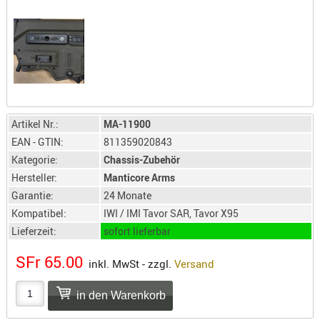
LICHTQUE
BIWAKMAT
LOCKMITT
MESSER
WÄRMEQU
SCHIES
Artikel Nr.:
MA-11900
AUFLAGE
EAN - GTIN:
811359020843
BALLISTI
Kategorie:
Chassis-Zubehör
DREIBEIN
Hersteller:
Manticore Arms
ELEKTRON
Garantie:
24 Monate
ENTFERNU
Kompatibel:
IWI / IMI Tavor SAR, Tavor X95
LADEHILF
Lieferzeit:
sofort lieferbar
ORGANISA
SFr 65.00
inkl. MwSt - zzgl.
Versand
RIEMEN
SCHIESSS
KLEIDUNG