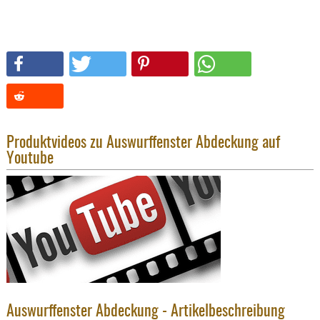
SONSTIGE
TAKTISCH
TOOLS
TARGETS,
ZIELE
SCHUTZ
BALLISTI
Produktvideos zu Auswurffenster Abdeckung auf
SCHUTZ
Youtube
Einlage
Platten
Kopfsc
Trages
BRILLEN
EINSATZH
MATERIAL
Auswurffenster Abdeckung - Artikelbeschreibung
ELLENBOG