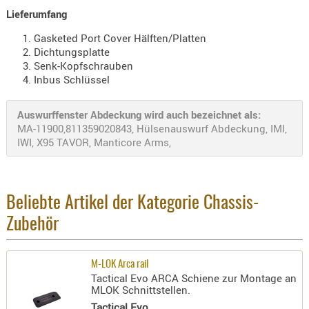
Holster
Lieferumfang
Beretta
Gasketed Port Cover Hälften/Platten
Dichtungsplatte
Holster
Senk-Kopfschrauben
CZ
Inbus Schlüssel
Holster
Glock
Auswurffenster Abdeckung wird auch bezeichnet als:
MA-11900,811359020843, Hülsenauswurf Abdeckung, IMI,
Holster
IWI, X95 TAVOR, Manticore Arms,
HK
Holster
SIG-Sa
Beliebte Artikel der Kategorie Chassis-
Holster
Zubehör
Walthe
Holster
M-LOK Arca rail
Tactical Evo ARCA Schiene zur Montage an
Sonsti
MLOK Schnittstellen.
Magazi
Tactical Evo