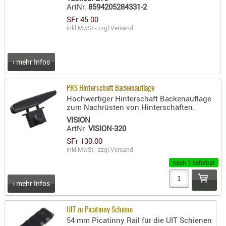
ArtNr.
8594205284331-2
AUFSÄTZE
SFr 45.00
UND
inkl.MwSt - zzgl.
Versand
BÜRSTEN
DIENSTLE
› mehr Infos
PATCHES
UND
PRS Hinterschaft Backenauflage
PELLETS
Hochwertiger Hinterschaft Backenauflage
PUTZSCH
zum Nachrüsten von Hinterschäften.
PUTZSTOC
VISION
ArtNr.
VISION-320
FÜHRUNG
SFr 130.00
PUTZSTÖC
inkl.MwSt - zzgl.
Versand
REINIGER
noch 1 lieferbar
REINIGUN
› mehr Infos
SCHMIERM
SONSTIGE
UIT zu Picatinny Schiene
TESTMITTE
54 mm Picatinny Rail für die UIT Schienen
-