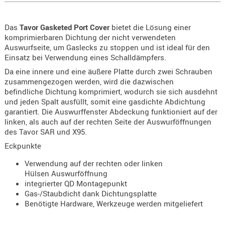
KNIESCHU
ERSTE
Das
Tavor Gasketed Port Cover
bietet die Lösung einer
komprimierbaren Dichtung der nicht verwendeten
HILFE
Auswurfseite, um Gaslecks zu stoppen und ist ideal für den
GEHÖRSC
Einsatz bei Verwendung eines Schalldämpfers.
HANDSCH
Da eine innere und eine äußere Platte durch zwei Schrauben
KOPFSCH
zusammengezogen werden, wird die dazwischen
befindliche Dichtung komprimiert, wodurch sie sich ausdehnt
TARNUNG
und jeden Spalt ausfüllt, somit eine gasdichte Abdichtung
garantiert. Die Auswurffenster Abdeckung funktioniert auf der
TRAGES
linken, als auch auf der rechten Seite der Auswurföffnungen
GEWEHRT
des Tavor SAR und X95.
HOLSTER
Eckpunkte
Holster
Verwendung auf der rechten oder linken
Basen,
Hülsen Auswurföffnung
Grundp
integrierter QD Montagepunkt
Gas-/Staubdicht dank Dichtungsplatte
Holster
Benötigte Hardware, Werkzeuge werden mitgeliefert
1911er