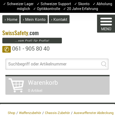
✓ Schweizer Lager ✓ Schweizer Support ✓ Skonto ✓ Abholung
möglich ✓ Optikkontrolle ✓ 20 Jahre Erfahrung
› Home
› Mein Konto
› Kontakt
ABVERK
MENÜ
BEKLEI
Swiss
Safety
.com
...vom Profi für Profis!
GÜRTEL
061 - 905 80 40
✆
HANDSCH
HOSEN
WARENKORB
JACKEN
Suchbegriff oder Artikelnummer
KOPFBED
OBERBEKL
Sie haben keine Artikel im Warenk
Warenkorb
PATCHES
Artikel
Menge
P
0 Artikel
RÜSTWEST
CARRIER
Ware
SOCKEN
Enth
8.1% 
UNTERWÄ
Shop
Waffenzubehör
Chassis-Zubehör
Auswurffenster Abdeckung