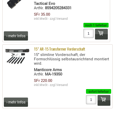
Tactical Evo
PRÜFMITT
ArtNr.
8594205284331
WERKZEU
SFr 35.00
inkl.MwSt - zzgl.
Versand
WAFFE
noch 1 lieferbar
ABZÜGE
› mehr Infos
BASEN -
SONDERM
15" AR-15 Transformer Vorderschaft
CHASSIS
15" slimline Vorderschaft, der
-
Formschlüssig selbstausrichtend montiert
wird.
SCHÄFTE
Manticore Arms
CHASSIS-
ArtNr.
MA-19350
ZUBEHÖR
SFr 220.00
GRIFFE
inkl.MwSt - zzgl.
Versand
LADEHEBE
sofort lieferbar
MAGAZIN
› mehr Infos
MÜNDUNG
RAILS