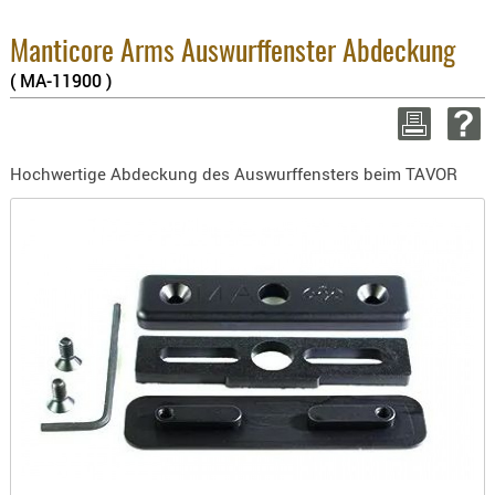
3.8% 
BEKLEIDU
2.6% 
ZUBEHÖR
Manticore Arms Auswurffenster Abdeckung
Summ
zzgl
( MA-11900 )
OPTIK
ENTFERNU
WEITER 
FERNGLÄS
Hochwertige Abdeckung des Auswurffensters beim TAVOR
MAGNIFIE
MONOKUL
NACHTSIC
OPTIK-
ZUBEHÖR
ROTPUNK
SPEKTIVE
STATIVE
ZIELFERN
OUTDO