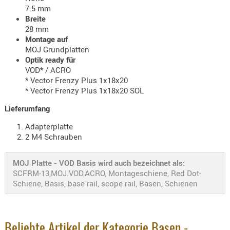
Holster
7.5 mm
Breite
Beretta
28 mm
Holster
Montage auf
MOJ Grundplatten
CZ
Optik ready für
VOD* / ACRO
Holster
* Vector Frenzy Plus 1x18x20
Glock
* Vector Frenzy Plus 1x18x20 SOL
Holster
Lieferumfang
HK
Adapterplatte
Holster
2 M4 Schrauben
SIG-Sa
MOJ Platte - VOD Basis wird auch bezeichnet als:
Holster
SCFRM-13,MOJ.VOD,ACRO, Montageschiene, Red Dot-
Walthe
Schiene, Basis, base rail, scope rail, Basen, Schienen
Holster
Sonsti
Magazi
Beliebte Artikel der Kategorie Basen -