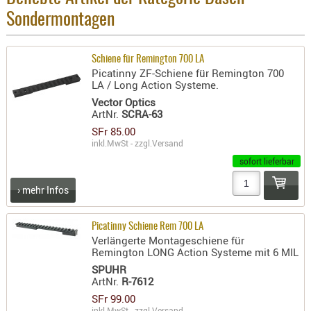
- doubl
Sondermontagen
Magazi
- single
Schiene für Remington 700 LA
Picatinny ZF-Schiene für Remington 700
Holster
LA / Long Action Systeme.
Zubehö
Vector Optics
ArtNr.
SCRA-63
HYDRATI
SFr 85.00
KITS
inkl.MwSt - zzgl.
Versand
KOFFER
sofort lieferbar
RUCKSÄC
› mehr Infos
RUCKSAC
ERWEITER
Picatinny Schiene Rem 700 LA
RÜST-
Verlängerte Montageschiene für
TASCHEN
Remington LONG Action Systeme mit 6 MIL
TRAGE-,
SPUHR
ArtNr.
R-7612
PACKTAS
SFr 99.00
WAFFE
inkl.MwSt - zzgl.
Versand