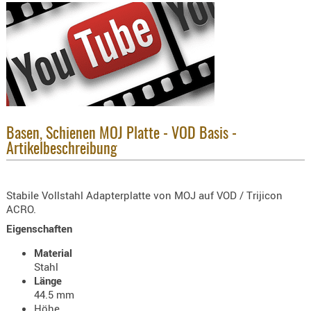
KNIESCHU
ERSTE
HILFE
GEHÖRSC
HANDSCH
KOPFSCH
TARNUNG
Basen, Schienen MOJ Platte - VOD Basis -
Artikelbeschreibung
TRAGES
GEWEHRT
Stabile Vollstahl Adapterplatte von MOJ auf VOD / Trijicon
HOLSTER
ACRO.
Holster
Eigenschaften
Basen,
Material
Grundp
Stahl
Holster
Länge
44.5 mm
1911er
Höhe