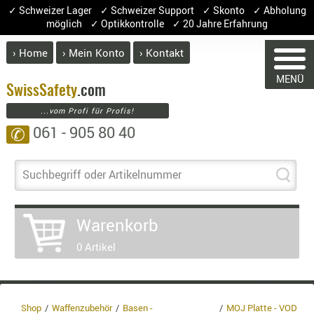
✓ Schweizer Lager ✓ Schweizer Support ✓ Skonto ✓ Abholung
möglich ✓ Optikkontrolle ✓ 20 Jahre Erfahrung
› Home
› Mein Konto
› Kontakt
ABVERK
MENÜ
BEKLEI
Swiss
Safety
.com
...vom Profi für Profis!
GÜRTEL
061 - 905 80 40
✆
HANDSCH
HOSEN
WARENKORB
JACKEN
Suchbegriff oder Artikelnummer
KOPFBED
OBERBEKL
Warenkorb
Sie haben keine Artikel im Warenko
PATCHES
Artikel
Menge
Pr
0 Artikel
RÜSTWEST
CARRIER
Waren
SOCKEN
Entha
UNTERWÄ
8.1% :
Shop
Waffenzubehör
Basen -
MOJ Platte - VOD