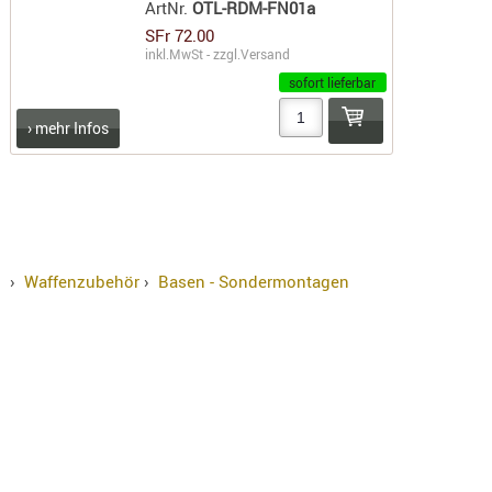
ArtNr.
OTL-RDM-FN01a
RIEMEN
SFr 72.00
SONSTIGE
inkl.MwSt - zzgl.
Versand
SPUHR -
sofort lieferbar
ERSATZTEI
› mehr Infos
SPUHR -
ERWEITER
VISIERE
ZF-
MONTAGE
ZWEIBEIN
›
Waffenzubehör
›
Basen - Sondermontagen
WIEDER