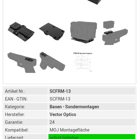
LICHTQUE
BIWAKMAT
LOCKMITT
MESSER
WÄRMEQU
SCHIES
AUFLAGE
BALLISTI
DREIBEIN
ELEKTRON
Artikel Nr.:
SCFRM-13
ENTFERNU
EAN - GTIN:
SCFRM-13
LADEHILF
Kategorie:
Basen - Sondermontagen
ORGANISA
Hersteller:
Vector Optics
RIEMEN
Garantie:
24
SCHIESSS
Kompatibel:
MOJ Montagefläche
KLEIDUNG
Lieferzeit:
sofort lieferbar