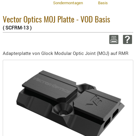
Sondermontagen
Basis
3.8% :
BEKLEIDU
2.6% :
ZUBEHÖR
Summe
Vector Optics MOJ Platte - VOD Basis
zzgl.
OPTIK
( SCFRM-13 )
ENTFERNU
WEITER E
FERNGLÄS
MAGNIFIE
Adapterplatte von Glock Modular Optic Joint (MOJ) auf RMR
MONOKUL
NACHTSIC
OPTIK-
ZUBEHÖR
ROTPUNK
SPEKTIVE
STATIVE
ZIELFERN
OUTDO