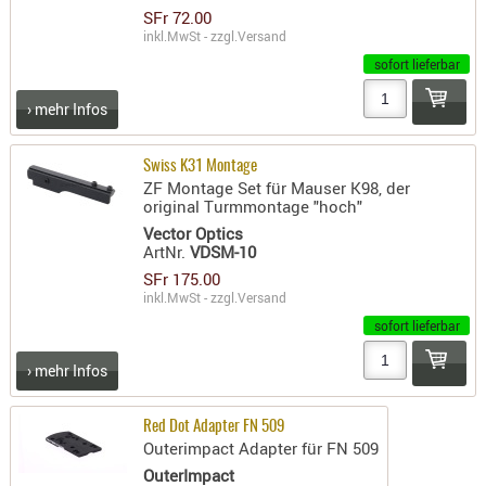
SFr 72.00
PRÜFMITT
inkl.MwSt - zzgl.
Versand
WERKZEU
sofort lieferbar
WAFFE
› mehr Infos
ABZÜGE
BASEN -
Swiss K31 Montage
ZF Montage Set für Mauser K98, der
SONDERM
original Turmmontage "hoch"
CHASSIS
Vector Optics
-
ArtNr.
VDSM-10
SCHÄFTE
SFr 175.00
inkl.MwSt - zzgl.
Versand
CHASSIS-
ZUBEHÖR
sofort lieferbar
GRIFFE
› mehr Infos
LADEHEBE
MAGAZIN
Red Dot Adapter FN 509
MÜNDUNG
Outerimpact Adapter für FN 509
RAILS
OuterImpact