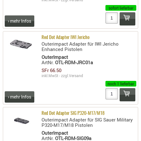
sofort lieferbar
AUFSÄTZE
UND
› mehr Infos
BÜRSTEN
DIENSTLE
Red Dot Adapter IWI Jericho
PATCHES
Outerimpact Adapter für IWI Jericho
Enhanced Pistolen
UND
PELLETS
OuterImpact
ArtNr.
OTL-RDM-JRC01a
PUTZSCH
SFr 66.50
PUTZSTOC
inkl.MwSt - zzgl.
Versand
FÜHRUNG
noch 1 lieferbar
PUTZSTÖC
› mehr Infos
REINIGER
REINIGUN
Red Dot Adapter SIG P320-M17/M18
SCHMIERM
Outerimpact Adapter für SIG Sauer Military
SONSTIGE
P320-M17/M18 Pistolen
OuterImpact
TESTMITTE
ArtNr.
OTL-RDM-SIG09a
-