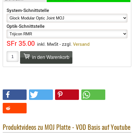
SONSTIGE
System-Schnittstelle
TAKTISCH
TOOLS
TARGETS,
Optik-Schnittstelle
ZIELE
SFr 35.00
inkl. MwSt - zzgl.
Versand
SCHUTZ
BALLISTI
SCHUTZ
Einlage
Platten
Kopfsc
Trages
BRILLEN
EINSATZH
MATERIAL
Produktvideos zu MOJ Platte - VOD Basis auf Youtube
ELLENBOG