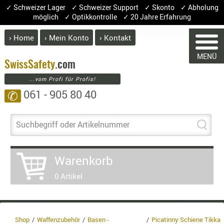
✓ Schweizer Lager ✓ Schweizer Support ✓ Skonto ✓ Abholung
möglich ✓ Optikkontrolle ✓ 20 Jahre Erfahrung
› Home
› Mein Konto
› Kontakt
ABVERK
MENÜ
BEKLEI
Swiss
Safety
.com
...vom Profi für Profis!
GÜRTEL
061 - 905 80 40
✆
HANDSCH
HOSEN
WARENKORB
JACKEN
Suchbegriff oder Artikelnummer
KOPFBED
OBERBEKL
Warenkorb
PATCHES
Sie haben keine Artikel im Warenkorb
0 Artikel
Artikel
Menge
Pre
RÜSTWEST
CARRIER
Warenw
SOCKEN
Enthalt
UNTERWÄ
Shop
Waffenzubehör
Basen -
Picatinny Schiene Tikka
8.1% :