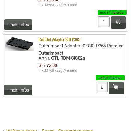
RIEMEN
inkl.MwSt - zzgl.
Versand
noch 1 lieferbar
SONSTIGE
SPUHR -
› mehr Infos
ERSATZTEI
SPUHR -
Red Dot Adapter SIG P365
ERWEITER
Outerimpact Adapter für SIG P365 Pistolen
VISIERE
OuterImpact
ArtNr.
OTL-RDM-SIG02a
ZF-
SFr 72.00
MONTAGE
inkl.MwSt - zzgl.
Versand
ZWEIBEIN
sofort lieferbar
WIEDER
› mehr Infos
›
Waffenzubehör
›
Basen - Sondermontagen