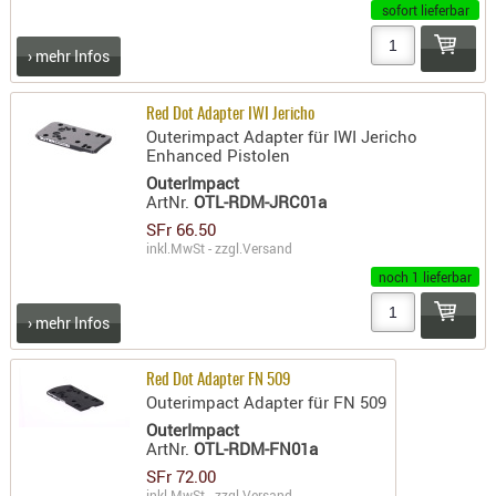
sofort lieferbar
AUFSÄTZE
› mehr Infos
UND
BÜRSTEN
DIENSTLE
Red Dot Adapter IWI Jericho
Outerimpact Adapter für IWI Jericho
PATCHES
Enhanced Pistolen
UND
OuterImpact
PELLETS
ArtNr.
OTL-RDM-JRC01a
SFr 66.50
PUTZSCH
inkl.MwSt - zzgl.
Versand
PUTZSTOC
noch 1 lieferbar
FÜHRUNG
PUTZSTÖC
› mehr Infos
REINIGER
REINIGUN
Red Dot Adapter FN 509
Outerimpact Adapter für FN 509
SCHMIERM
OuterImpact
SONSTIGE
ArtNr.
OTL-RDM-FN01a
TESTMITTE
SFr 72.00
-
inkl.MwSt - zzgl.
Versand