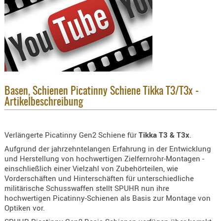
KNIESCHU
ERSTE
HILFE
GEHÖRSC
HANDSCH
KOPFSCH
Basen, Schienen Picatinny Schiene Tikka T3/T3x -
TARNUNG
Artikelbeschreibung
TRAGES
GEWEHRT
Verlängerte Picatinny Gen2 Schiene für
Tikka T3 & T3x
.
HOLSTER
Aufgrund der jahrzehntelangen Erfahrung in der Entwicklung
Holster
und Herstellung von hochwertigen Zielfernrohr-Montagen -
Basen,
einschließlich einer Vielzahl von Zubehörteilen, wie
Vorderschäften und Hinterschäften für unterschiedliche
Grundp
militärische Schusswaffen stellt SPUHR nun ihre
hochwertigen Picatinny-Schienen als Basis zur Montage von
Holster
Optiken vor.
1911er