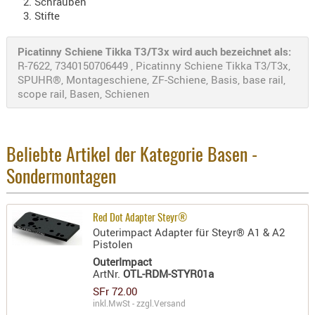
Schrauben
- doubl
Stifte
Magazi
Picatinny Schiene Tikka T3/T3x wird auch bezeichnet als:
- single
R-7622, 7340150706449 , Picatinny Schiene Tikka T3/T3x,
SPUHR®, Montageschiene, ZF-Schiene, Basis, base rail,
Holster
scope rail, Basen, Schienen
Zubehö
HYDRATI
KITS
Beliebte Artikel der Kategorie Basen -
KOFFER
Sondermontagen
RUCKSÄC
RUCKSAC
ERWEITER
Red Dot Adapter Steyr®
RÜST-
Outerimpact Adapter für Steyr® A1 & A2
Pistolen
TASCHEN
OuterImpact
TRAGE-,
ArtNr.
OTL-RDM-STYR01a
PACKTAS
SFr 72.00
inkl.MwSt - zzgl.
Versand
WAFFE