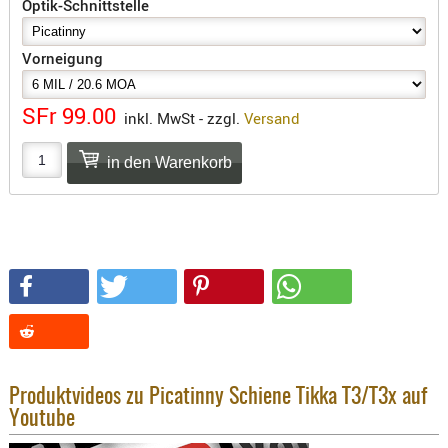
Optik-Schnittstelle
SONSTIGE
TAKTISCH
Vorneigung
TOOLS
TARGETS,
ZIELE
SFr 99.00
inkl. MwSt - zzgl.
Versand
SCHUTZ
BALLISTI
SCHUTZ
Einlage
Platten
Kopfsc
Trages
BRILLEN
Produktvideos zu Picatinny Schiene Tikka T3/T3x auf
EINSATZH
Youtube
MATERIAL
ELLENBOG