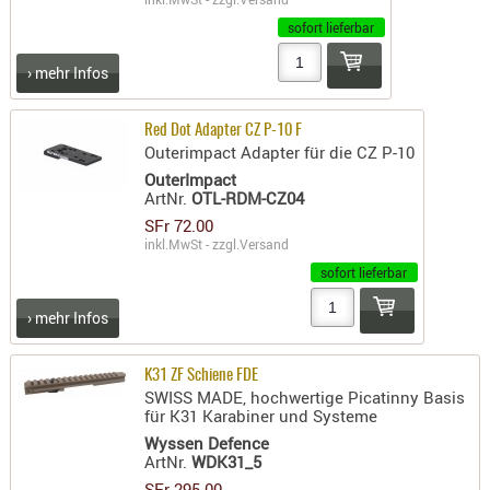
PRÜFMITT
sofort lieferbar
WERKZEU
› mehr Infos
WAFFE
Red Dot Adapter CZ P-10 F
ABZÜGE
Outerimpact Adapter für die CZ P-10
BASEN -
OuterImpact
SONDERM
ArtNr.
OTL-RDM-CZ04
CHASSIS
SFr 72.00
inkl.MwSt - zzgl.
Versand
-
SCHÄFTE
sofort lieferbar
CHASSIS-
› mehr Infos
ZUBEHÖR
GRIFFE
K31 ZF Schiene FDE
LADEHEBE
SWISS MADE, hochwertige Picatinny Basis
für K31 Karabiner und Systeme
MAGAZIN
Wyssen Defence
MÜNDUNG
ArtNr.
WDK31_5
RAILS
SFr 295.00