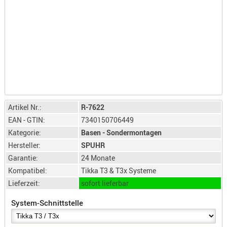
LICHTQUE
BIWAKMAT
LOCKMITT
MESSER
WÄRMEQU
SCHIES
AUFLAGE
Artikel Nr.:
R-7622
BALLISTI
EAN - GTIN:
7340150706449
DREIBEIN
Kategorie:
Basen - Sondermontagen
ELEKTRON
Hersteller:
SPUHR
ENTFERNU
Garantie:
24 Monate
LADEHILF
Kompatibel:
Tikka T3 & T3x Systeme
ORGANISA
Lieferzeit:
sofort lieferbar
RIEMEN
System-Schnittstelle
SCHIESSS
KLEIDUNG