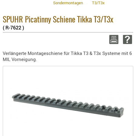
Sondermontagen
T3/T3x
BEKLEIDU
3.8% :
ZUBEHÖR
2.6% :
Summe 
SPUHR Picatinny Schiene Tikka T3/T3x
OPTIK
zzgl. V
( R-7622 )
ENTFERNU
WEITER EI
FERNGLÄS
MAGNIFIE
Verlängerte Montageschiene für Tikka T3 & T3x Systeme mit 6
MONOKUL
MIL Vorneigung.
NACHTSIC
OPTIK-
ZUBEHÖR
ROTPUNK
SPEKTIVE
STATIVE
ZIELFERN
OUTDO