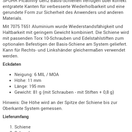
SPUHR Picatinny Gen2 Basis-Schienen verfügen über korrekt
Holster
entgratete Kanten für verbesserte Wiederholbarkeit und eine
Beretta
gerundete Form zur Sicherheit des Anwenders und anderen
Materials.
Holster
Mit 7075 T651 Aluminium wurde Wiederstandsfähigkeit und
CZ
Haltbarkeit mit geringem Gewicht kombiniert. Die Schiene wird
mit passenden Torx 10-Schrauben und Edelstahlstiften zum
Holster
optionalen Befestigen der Basis-Schiene am System geliefert.
Glock
Kann für Rechts- und Linkshänder gleichermaßen verwendet
werden.
Holster
Eckdaten
HK
Neigung: 6 MIL / MOA
Holster
Höhe: 11 mm
SIG-Sa
Länge: 195 mm
Gewicht: 81 g (mit Schrauben - mit Stiften + 0,8 g)
Holster
Walthe
Hinweis: Die Höhe wird an der Spitze der Schiene bis zur
Oberkante System gemessen.
Holster
Lieferumfang
Sonsti
Schiene
Magazi