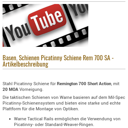
KNIESCHU
ERSTE
HILFE
GEHÖRSC
HANDSCH
KOPFSCH
TARNUNG
Basen, Schienen Picatinny Schiene Rem 700 SA -
TRAGES
Artikelbeschreibung
GEWEHRT
HOLSTER
Stahl Picatinny Schiene für
Remington 700 Short Action
, mit
20 MOA
Vorneigung.
Holster
Die taktischen Schienen von Warne basieren auf dem Mil-Spec
Basen,
Picatinny-Schienensystem und bieten eine starke und echte
Grundp
Plattform für die Montage von Optiken.
Holster
Warne Tactical Rails ermöglichen die Verwendung von
1911er
Picatinny- oder Standard-Weaver-Ringen.