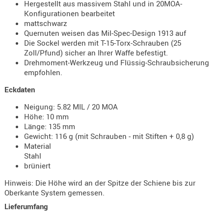
Hergestellt aus massivem Stahl und in 20MOA-
Holster
Konfigurationen bearbeitet
Beretta
mattschwarz
Quernuten weisen das Mil-Spec-Design 1913 auf
Holster
Die Sockel werden mit T-15-Torx-Schrauben (25
CZ
Zoll/Pfund) sicher an Ihrer Waffe befestigt.
Drehmoment-Werkzeug und Flüssig-Schraubsicherung
Holster
empfohlen.
Glock
Eckdaten
Holster
Neigung: 5.82 MIL / 20 MOA
HK
Höhe: 10 mm
Länge: 135 mm
Holster
Gewicht: 116 g (mit Schrauben - mit Stiften + 0,8 g)
SIG-Sa
Material
Stahl
Holster
brüniert
Walthe
Hinweis: Die Höhe wird an der Spitze der Schiene bis zur
Holster
Oberkante System gemessen.
Sonsti
Lieferumfang
Magazi