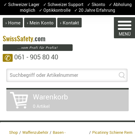
✓ Schweizer Lager ✓ Schweizer Support ✓ Skonto ✓ Abholung
möglich ✓ Optikkontrolle ✓ 20 Jahre Erfahrung
› Home
› Mein Konto
› Kontakt
ABVERK
MENÜ
BEKLEI
Swiss
Safety
.com
...vom Profi für Profis!
GÜRTEL
061 - 905 80 40
✆
HANDSCH
HOSEN
WARENKORB
JACKEN
Suchbegriff oder Artikelnummer
KOPFBED
OBERBEKL
Warenkorb
PATCHES
Sie haben keine Artikel im Warenkorb
0 Artikel
RÜSTWEST
Artikel
Menge
Pre
CARRIER
Warenwe
SOCKEN
Enthalt
UNTERWÄ
Shop
Waffenzubehör
Basen -
Picatinny Schiene Rem
8.1% :