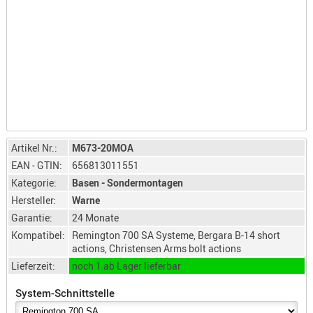
LICHTQUE
BIWAKMAT
LOCKMITT
MESSER
WÄRMEQU
SCHIES
AUFLAGE
Artikel Nr.:
M673-20MOA
BALLISTI
EAN - GTIN:
656813011551
DREIBEIN
Kategorie:
Basen - Sondermontagen
ELEKTRON
Hersteller:
Warne
ENTFERNU
Garantie:
24 Monate
LADEHILF
Kompatibel:
Remington 700 SA Systeme, Bergara B-14 short
ORGANISA
actions, Christensen Arms bolt actions
RIEMEN
Lieferzeit:
noch 1 ab Lager lieferbar
SCHIESSS
System-Schnittstelle
KLEIDUNG