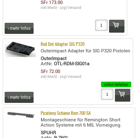
SFr 173.00
PRÜFMITT
inkl.MwSt - zzgl.
Versand
WERKZEU
WAFFE
› mehr Infos
ABZÜGE
Red Dot Adapter SIG P320
BASEN -
Outerimpact Adapter für SIG P320 Pistolen
SONDERM
OuterImpact
CHASSIS
ArtNr.
OTL-RDM-SIG01a
-
SFr 72.00
SCHÄFTE
inkl.MwSt - zzgl.
Versand
sofort lieferbar
CHASSIS-
ZUBEHÖR
› mehr Infos
GRIFFE
LADEHEBE
Picatinny Schiene Rem 700 SA
MAGAZIN
Montageschiene für Remington Short
Action Systeme mit 6 MIL Vorneigung.
MÜNDUNG
SPUHR
RAILS
ArtNr.
R-7601