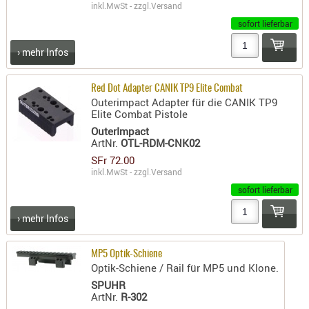
inkl.MwSt - zzgl.
Versand
AUFSÄTZE
sofort lieferbar
UND
› mehr Infos
BÜRSTEN
DIENSTLE
Red Dot Adapter CANIK TP9 Elite Combat
PATCHES
Outerimpact Adapter für die CANIK TP9
UND
Elite Combat Pistole
PELLETS
OuterImpact
ArtNr.
OTL-RDM-CNK02
PUTZSCH
SFr 72.00
PUTZSTOC
inkl.MwSt - zzgl.
Versand
FÜHRUNG
sofort lieferbar
PUTZSTÖC
REINIGER
› mehr Infos
REINIGUN
SCHMIERM
MP5 Optik-Schiene
Optik-Schiene / Rail für MP5 und Klone.
SONSTIGE
SPUHR
TESTMITTE
ArtNr.
R-302
-