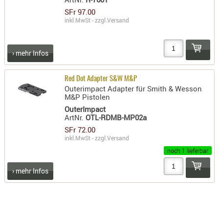
RIEMEN
SFr 97.00
inkl.MwSt - zzgl.
Versand
SONSTIGE
SPUHR -
ERSATZTEI
› mehr Infos
SPUHR -
ERWEITER
Red Dot Adapter S&W M&P
VISIERE
Outerimpact Adapter für Smith & Wesson
M&P Pistolen
ZF-
OuterImpact
MONTAGE
ArtNr.
OTL-RDMB-MP02a
ZWEIBEIN
SFr 72.00
inkl.MwSt - zzgl.
Versand
WIEDER
noch 1 lieferbar
› mehr Infos