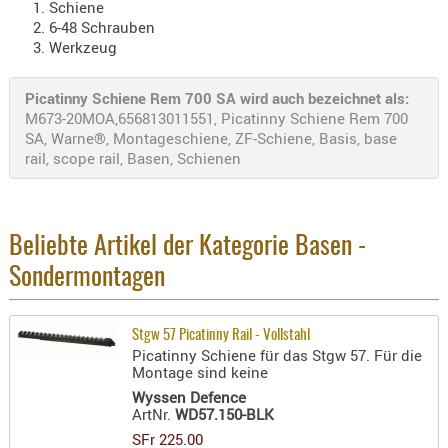
Schiene
- doubl
6-48 Schrauben
Werkzeug
Magazi
- single
Picatinny Schiene Rem 700 SA wird auch bezeichnet als:
Holster
M673-20MOA,656813011551, Picatinny Schiene Rem 700
SA, Warne®, Montageschiene, ZF-Schiene, Basis, base
Zubehö
rail, scope rail, Basen, Schienen
HYDRATI
KITS
KOFFER
Beliebte Artikel der Kategorie Basen -
RUCKSÄC
Sondermontagen
RUCKSAC
ERWEITER
RÜST-
Stgw 57 Picatinny Rail - Vollstahl
TASCHEN
Picatinny Schiene für das Stgw 57. Für die
Montage sind keine
TRAGE-,
Wyssen Defence
PACKTAS
ArtNr.
WD57.150-BLK
SFr 225.00
WAFFE