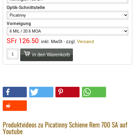
SONSTIGE
Optik-Schnittstelle
TAKTISCH
TOOLS
Vorneigung
TARGETS,
ZIELE
SFr 126.50
inkl. MwSt - zzgl.
Versand
SCHUTZ
BALLISTI
SCHUTZ
Einlage
Platten
Kopfsc
Trages
BRILLEN
EINSATZH
Produktvideos zu Picatinny Schiene Rem 700 SA auf
MATERIAL
Youtube
ELLENBOG