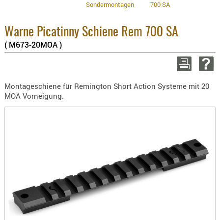
Sondermontagen
700 SA
BEKLEIDU
3.8% :
ZUBEHÖR
2.6% :
Summe 
Warne Picatinny Schiene Rem 700 SA
OPTIK
zzgl. V
( M673-20MOA )
ENTFERNU
WEITER EI
FERNGLÄS
MAGNIFIE
Montageschiene für Remington Short Action Systeme mit 20
MONOKUL
MOA Vorneigung.
NACHTSIC
OPTIK-
ZUBEHÖR
ROTPUNK
SPEKTIVE
STATIVE
ZIELFERN
OUTDO