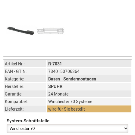
LICHTQUE
BIWAKMAT
LOCKMITT
MESSER
WÄRMEQU
SCHIES
AUFLAGE
Artikel Nr.:
R-7031
BALLISTI
EAN - GTIN:
7340150706364
DREIBEIN
Kategorie:
Basen - Sondermontagen
ELEKTRON
Hersteller:
SPUHR
ENTFERNU
Garantie:
24 Monate
LADEHILF
Kompatibel:
Winchester 70 Systeme
ORGANISA
Lieferzeit:
wird für Sie bestellt
RIEMEN
System-Schnittstelle
SCHIESSS
KLEIDUNG