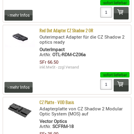
sofort lieferbar
AUFSÄTZE
› mehr Infos
UND
BÜRSTEN
DIENSTLE
Red Dot Adapter CZ Shadow 2 OR
Outerimpact Adapter für die CZ Shadow 2
PATCHES
optics ready
UND
OuterImpact
PELLETS
ArtNr.
OTL-RDM-CZ06a
SFr 66.50
PUTZSCH
inkl.MwSt - zzgl.
Versand
PUTZSTOC
sofort lieferbar
FÜHRUNG
PUTZSTÖC
› mehr Infos
REINIGER
REINIGUN
CZ Platte - VOD Basis
Adapterplatte von CZ Shadow 2 Modular
SCHMIERM
Optic System (MOS) auf
SONSTIGE
Vector Optics
ArtNr.
SCFRM-18
TESTMITTE
-
SFr 35.00