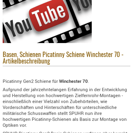
KNIESCHU
ERSTE
HILFE
GEHÖRSC
HANDSCH
KOPFSCH
Basen, Schienen Picatinny Schiene Winchester 70 -
TARNUNG
Artikelbeschreibung
TRAGES
GEWEHRT
Picatinny Gen2 Schiene für
Winchester 70
.
HOLSTER
Aufgrund der jahrzehntelangen Erfahrung in der Entwicklung
Holster
und Herstellung von hochwertigen Zielfernrohr-Montagen -
Basen,
einschließlich einer Vielzahl von Zubehörteilen, wie
Vorderschäften und Hinterschäften für unterschiedliche
Grundp
militärische Schusswaffen stellt SPUHR nun ihre
hochwertigen Picatinny-Schienen als Basis zur Montage von
Holster
Optiken vor.
1911er