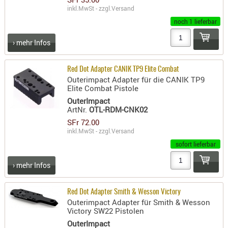
inkl.MwSt - zzgl.
Versand
PRÜFMITT
noch 1 lieferbar
WERKZEU
› mehr Infos
WAFFE
ABZÜGE
Red Dot Adapter CANIK TP9 Elite Combat
BASEN -
Outerimpact Adapter für die CANIK TP9
Elite Combat Pistole
SONDERM
OuterImpact
CHASSIS
ArtNr.
OTL-RDM-CNK02
-
SFr 72.00
SCHÄFTE
inkl.MwSt - zzgl.
Versand
CHASSIS-
sofort lieferbar
ZUBEHÖR
› mehr Infos
GRIFFE
LADEHEBE
Red Dot Adapter Smith & Wesson Victory
MAGAZIN
Outerimpact Adapter für Smith & Wesson
MÜNDUNG
Victory SW22 Pistolen
RAILS
OuterImpact