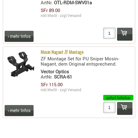
ArtNr.
OTL-RDM-SWV01a
RIEMEN
SFr 89.00
SONSTIGE
inkl.MwSt - zzgl.
Versand
SPUHR -
ERSATZTEI
› mehr Infos
SPUHR -
ERWEITER
Mosin Nagant ZF Montage
VISIERE
ZF Montage Set für PU Sniper Mosin-
ZF-
Nagant, dem Original entsprechend.
MONTAGE
Vector Optics
ArtNr.
SCRA-61
ZWEIBEIN
SFr 115.00
WIEDER
inkl.MwSt - zzgl.
Versand
sofort lieferbar
› mehr Infos