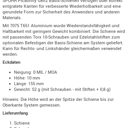
SPUHR Picatinny Gen2 Basis-Schienen verfügen über korrekt
Holster
entgratete Kanten für verbesserte Wiederholbarkeit und eine
Beretta
gerundete Form zur Sicherheit des Anwenders und anderen
Materials.
Holster
Mit 7075 T651 Aluminium wurde Wiederstandsfähigkeit und
CZ
Haltbarkeit mit geringem Gewicht kombiniert. Die Schiene wird
mit passenden Torx 10-Schrauben und Edelstahlstiften zum
Holster
optionalen Befestigen der Basis-Schiene am System geliefert.
Glock
Kann für Rechts- und Linkshänder gleichermaßen verwendet
werden.
Holster
Eckdaten
HK
Neigung: 0 MIL / MOA
Holster
Höhe: 10 mm
SIG-Sa
Länge: 155 mm
Gewicht: 52 g (mit Schrauben - mit Stiften + 0,8 g)
Holster
Walthe
Hinweis: Die Höhe wird an der Spitze der Schiene bis zur
Oberkante System gemessen.
Holster
Lieferumfang
Sonsti
Schiene
Magazi