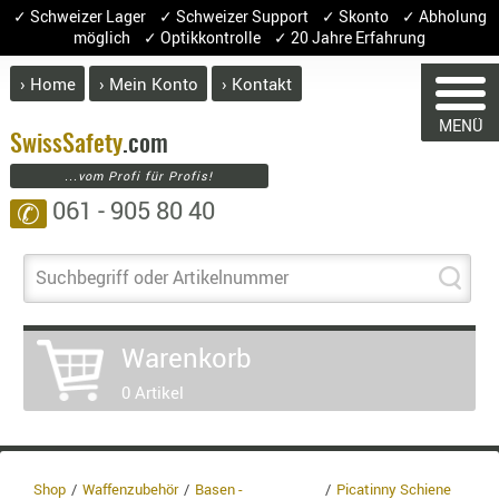
✓ Schweizer Lager ✓ Schweizer Support ✓ Skonto ✓ Abholung
möglich ✓ Optikkontrolle ✓ 20 Jahre Erfahrung
› Home
› Mein Konto
› Kontakt
ABVERK
MENÜ
BEKLEI
Swiss
Safety
.com
...vom Profi für Profis!
GÜRTEL
061 - 905 80 40
✆
HANDSCH
HOSEN
WARENKORB
JACKEN
Suchbegriff oder Artikelnummer
KOPFBED
OBERBEKL
Warenkorb
PATCHES
Sie haben keine Artikel im Warenkorb
0 Artikel
RÜSTWEST
Artikel
Menge
Pre
CARRIER
Warenwe
SOCKEN
Enthalt
UNTERWÄ
Shop
Waffenzubehör
Basen -
Picatinny Schiene
8.1% :