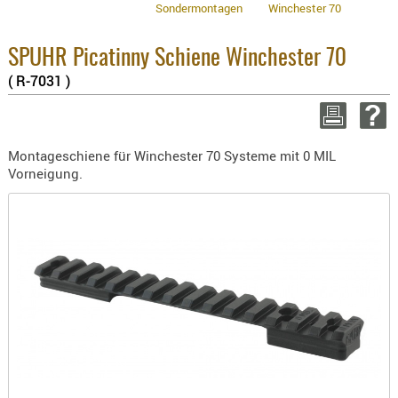
Sondermontagen
Winchester 70
BEKLEIDU
3.8% :
ZUBEHÖR
2.6% :
Summe 
SPUHR Picatinny Schiene Winchester 70
OPTIK
zzgl. V
( R-7031 )
ENTFERNU
WEITER EI
FERNGLÄS
MAGNIFIE
Montageschiene für Winchester 70 Systeme mit 0 MIL
MONOKUL
Vorneigung.
NACHTSIC
OPTIK-
ZUBEHÖR
ROTPUNK
SPEKTIVE
STATIVE
ZIELFERN
OUTDO