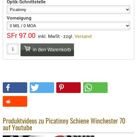
Optik-Schnittstelle
SONSTIGE
TAKTISCH
Vorneigung
TOOLS
TARGETS,
ZIELE
SFr 97.00
inkl. MwSt - zzgl.
Versand
SCHUTZ
BALLISTI
SCHUTZ
Einlage
Platten
Kopfsc
Trages
BRILLEN
Produktvideos zu Picatinny Schiene Winchester 70
EINSATZH
auf Youtube
MATERIAL
ELLENBOG