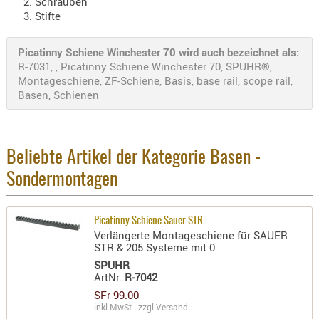
Schrauben
- doubl
Stifte
Magazi
Picatinny Schiene Winchester 70 wird auch bezeichnet als:
- single
R-7031, , Picatinny Schiene Winchester 70, SPUHR®,
Montageschiene, ZF-Schiene, Basis, base rail, scope rail,
Holster
Basen, Schienen
Zubehö
HYDRATI
KITS
Beliebte Artikel der Kategorie Basen -
KOFFER
Sondermontagen
RUCKSÄC
RUCKSAC
ERWEITER
Picatinny Schiene Sauer STR
RÜST-
Verlängerte Montageschiene für SAUER
STR & 205 Systeme mit 0
TASCHEN
SPUHR
TRAGE-,
ArtNr.
R-7042
PACKTAS
SFr 99.00
inkl.MwSt - zzgl.
Versand
WAFFE