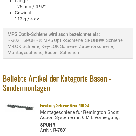
Länge
Holster
125 mm / 4.92"
Beretta
Gewicht
113 g / 4 oz
Holster
CZ
MP5 Optik-Schiene wird auch bezeichnet als:
R-302, , SPUHR® MP5 Optik-Schiene, SPUHR®, Schiene,
Holster
M-LOK Schiene, Key-LOK Schiene, Zubehörschiene,
Glock
Montageschiene, Basen, Schienen
Holster
HK
Beliebte Artikel der Kategorie Basen -
Holster
SIG-Sa
Sondermontagen
Holster
Walthe
Picatinny Schiene Rem 700 SA
Montageschiene für Remington Short
Holster
Action Systeme mit 6 MIL Vorneigung.
Sonsti
SPUHR
ArtNr.
R-7601
Magazi