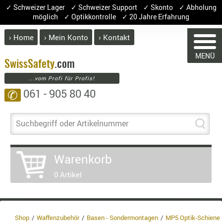
✓ Schweizer Lager ✓ Schweizer Support ✓ Skonto ✓ Abholung
möglich ✓ Optikkontrolle ✓ 20 Jahre Erfahrung
› Home
› Mein Konto
› Kontakt
ABVERK
MENÜ
BEKLEI
Swiss
Safety
.com
...vom Profi für Profis!
GÜRTEL
061 - 905 80 40
✆
HANDSCH
HOSEN
WARENKORB
JACKEN
Suchbegriff oder Artikelnummer
KOPFBED
OBERBEKL
Sie haben keine Artikel im Warenk
Warenkorb
PATCHES
Artikel
Menge
P
0 Artikel
RÜSTWEST
CARRIER
Ware
SOCKEN
Enth
8.1% 
UNTERWÄ
Shop
Waffenzubehör
Basen - Sondermontagen
MP5 Optik-Schiene