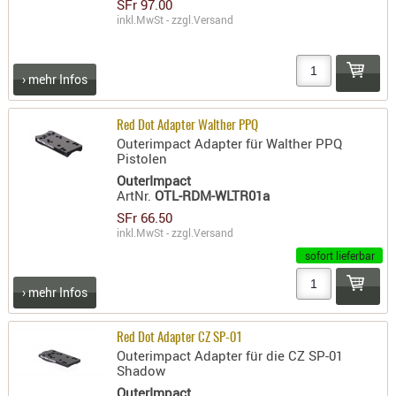
SFr 97.00
- doubl
inkl.MwSt - zzgl.
Versand
Magazi
- single
› mehr Infos
Holster
Zubehö
Red Dot Adapter Walther PPQ
Outerimpact Adapter für Walther PPQ
HYDRATI
Pistolen
KITS
OuterImpact
ArtNr.
OTL-RDM-WLTR01a
KOFFER
SFr 66.50
RUCKSÄC
inkl.MwSt - zzgl.
Versand
RUCKSAC
sofort lieferbar
ERWEITER
RÜST-
› mehr Infos
TASCHEN
TRAGE-,
Red Dot Adapter CZ SP-01
Outerimpact Adapter für die CZ SP-01
PACKTAS
Shadow
WAFFE
OuterImpact