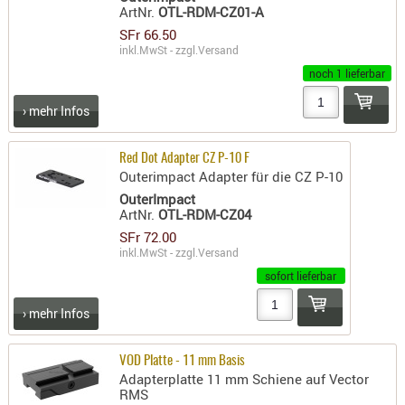
ArtNr.
OTL-RDM-CZ01-A
AUFSÄTZE
SFr 66.50
UND
inkl.MwSt - zzgl.
Versand
BÜRSTEN
noch 1 lieferbar
DIENSTLE
› mehr Infos
PATCHES
UND
Red Dot Adapter CZ P-10 F
PELLETS
Outerimpact Adapter für die CZ P-10
PUTZSCH
OuterImpact
PUTZSTOC
ArtNr.
OTL-RDM-CZ04
FÜHRUNG
SFr 72.00
inkl.MwSt - zzgl.
Versand
PUTZSTÖC
sofort lieferbar
REINIGER
REINIGUN
› mehr Infos
SCHMIERM
SONSTIGE
VOD Platte - 11 mm Basis
Adapterplatte 11 mm Schiene auf Vector
TESTMITTE
RMS
-