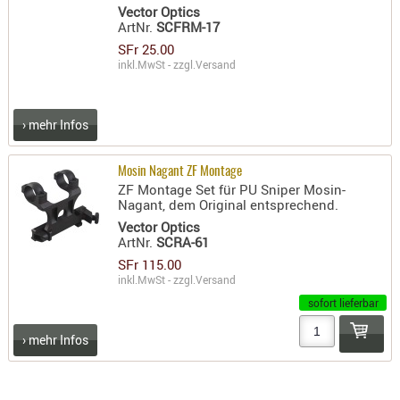
Vector Optics
PRÜFMITT
ArtNr.
SCFRM-17
WERKZEU
SFr 25.00
inkl.MwSt - zzgl.
Versand
WAFFE
ABZÜGE
› mehr Infos
BASEN -
SONDERM
Mosin Nagant ZF Montage
CHASSIS
ZF Montage Set für PU Sniper Mosin-
-
Nagant, dem Original entsprechend.
SCHÄFTE
Vector Optics
ArtNr.
SCRA-61
CHASSIS-
SFr 115.00
ZUBEHÖR
inkl.MwSt - zzgl.
Versand
GRIFFE
sofort lieferbar
LADEHEBE
› mehr Infos
MAGAZIN
MÜNDUNG
RAILS