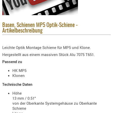
KNIESCHU
ERSTE
HILFE
Basen, Schienen MP5 Optik-Schiene -
GEHÖRSC
Artikelbeschreibung
HANDSCH
KOPFSCH
TARNUNG
Leichte Optik Montage Schiene für MP5 und Klone.
Hergestellt aus einem massiven Stück Alu 7075 T651.
TRAGES
Passend zu
GEWEHRT
HK MP5
HOLSTER
Klonen
Holster
Technische Daten
Basen,
Grundp
Höhe
13 mm / 0.51"
Holster
von der Oberkante Systemgehäuse zu Oberkante
1911er
Schiene