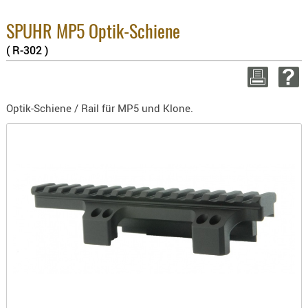
3.8% 
BEKLEIDU
2.6% 
ZUBEHÖR
Summ
SPUHR MP5 Optik-Schiene
zzgl
( R-302 )
OPTIK
ENTFERNU
WEITER 
FERNGLÄS
Optik-Schiene / Rail für MP5 und Klone.
MAGNIFIE
MONOKUL
NACHTSIC
OPTIK-
ZUBEHÖR
ROTPUNK
SPEKTIVE
STATIVE
ZIELFERN
OUTDO