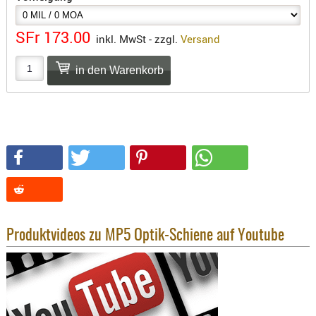
SONSTIGE
TAKTISCH
SFr 173.00
inkl. MwSt - zzgl.
Versand
TOOLS
TARGETS,
ZIELE
SCHUTZ
BALLISTI
SCHUTZ
Einlage
Platten
Kopfsc
Produktvideos zu MP5 Optik-Schiene auf Youtube
Trages
BRILLEN
EINSATZH
MATERIAL
ELLENBOG