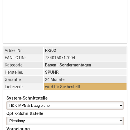
LICHTQUE
BIWAKMAT
LOCKMITT
MESSER
WÄRMEQU
SCHIES
Artikel Nr.:
R-302
AUFLAGE
EAN - GTIN:
7340150717094
BALLISTI
Kategorie:
Basen - Sondermontagen
DREIBEIN
Hersteller:
SPUHR
ELEKTRON
Garantie:
24 Monate
ENTFERNU
Lieferzeit:
wird für Sie bestellt
LADEHILF
System-Schnittstelle
ORGANISA
RIEMEN
Optik-Schnittstelle
SCHIESSS
KLEIDUNG
Vorneigung