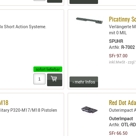
Picatinny S
3x Short Action Systeme.
Verlängerte M
mit 0 MIL
SPUHR
ArtNr.
R-7002
SFr 97.00
inkl.MwSt - zzgl.
sofort lieferbar
› mehr Infos
/M18
Red Dot Ada
ilitary P320-M17/M18 Pistolen
Outerimpact Ad
OuterImpact
ArtNr.
OTL-RD
SFr 66.50