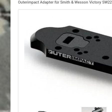
Holster
Outerimpact Adapter für Smith & Wesson Victory SW22
für
Beretta
Holster
für
CZ
Holster
für
Glock
Holster
für
HK
Holster
für
SIG-
Sauer
Holster
für
Walther