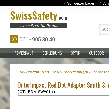
✓ Schweizer Lager ✓ Sch
Swiss
Safety
.com
...vom Profi für Profis!
Suc
✆
061 - 905 80 40
ABVERKAUF
BEKLEIDUNG
OPTIK
OUTDOOR
Shop
Waffenzubehör
Basen - Sondermontagen
Red Dot Ada
Einlagen,
Holster
Platten
Basen,
Kopfschutz
OuterImpact Red Dot Adapter Smith & 
Grundplatten
Tragesysteme
Holster
( OTL-RDM-SWV01a )
für
1911er