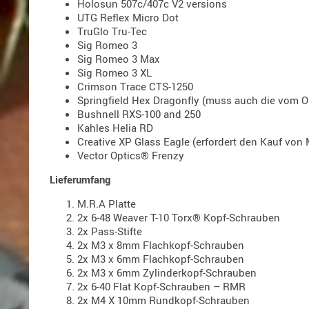
Holosun 507c/407c V2 versions
UTG Reflex Micro Dot
TruGlo Tru-Tec
Sig Romeo 3
Sig Romeo 3 Max
Sig Romeo 3 XL
Crimson Trace CTS-1250
Springfield Hex Dragonfly (muss auch die vom O
Bushnell RXS-100 and 250
Kahles Helia RD
Creative XP Glass Eagle (erfordert den Kauf vo
Vector Optics® Frenzy
Lieferumfang
M.R.A Platte
2x 6-48 Weaver T-10 Torx® Kopf-Schrauben
2x Pass-Stifte
2x M3 x 8mm Flachkopf-Schrauben
2x M3 x 6mm Flachkopf-Schrauben
2x M3 x 6mm Zylinderkopf-Schrauben
2x 6-40 Flat Kopf-Schrauben – RMR
2x M4 X 10mm Rundkopf-Schrauben