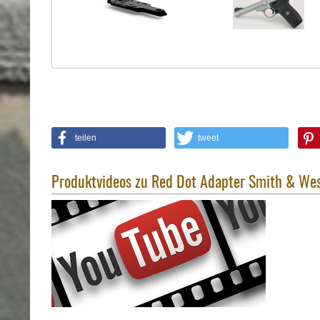
Holster
Sonstige
Magazinholster
-
double
Magazinholster
-
single
teilen
tweet
Holster-
Zubehör
Produktvideos zu Red Dot Adapter Smith & Wes