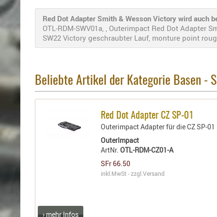
Red Dot Adapter Smith & Wesson Victory wird auch be
OTL-RDM-SWV01a, , Outerimpact Red Dot Adapter Smi
SW22 Victory geschraubter Lauf, monture point roug
Beliebte Artikel der Kategorie Basen -
Red Dot Adapter CZ SP-01
Outerimpact Adapter für die CZ SP-0
OuterImpact
ArtNr.
OTL-RDM-CZ01-A
SFr 66.50
inkl.MwSt - zzgl.
Versand
› mehr Infos