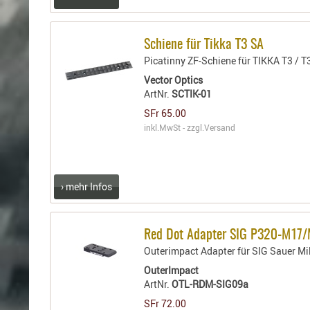
Schiene für Tikka T3 SA
Picatinny ZF-Schiene für TIKKA T3 / T
Vector Optics
ArtNr.
SCTIK-01
SFr 65.00
inkl.MwSt - zzgl.
Versand
› mehr Infos
Red Dot Adapter SIG P320-M17
Outerimpact Adapter für SIG Sauer M
OuterImpact
ArtNr.
OTL-RDM-SIG09a
SFr 72.00