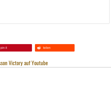
pin it
teilen
son Victory auf Youtube