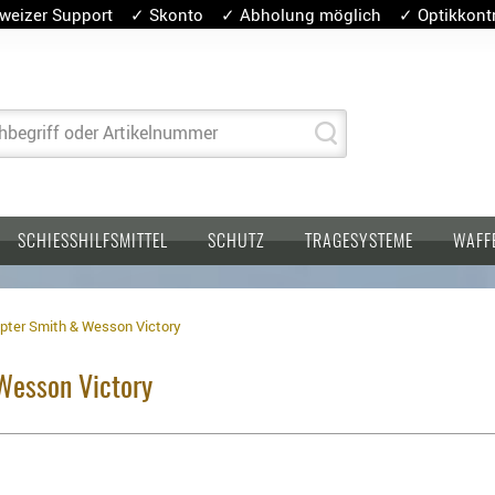
weizer Support ✓ Skonto ✓ Abholung möglich ✓ Optikkontro
hbegriff oder Artikelnummer
SCHIESSHILFSMITTEL
SCHUTZ
TRAGESYSTEME
WAFF
pter Smith & Wesson Victory
Wesson Victory