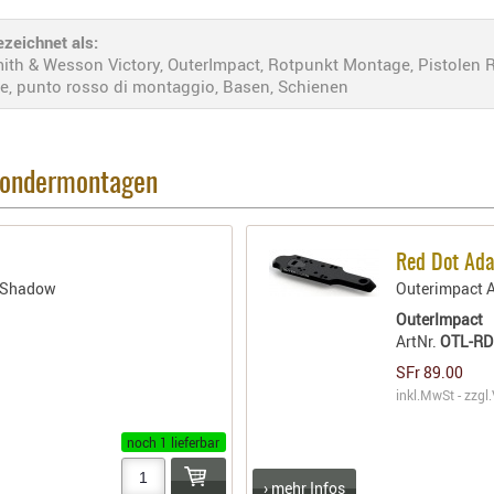
zeichnet als:
th & Wesson Victory, OuterImpact, Rotpunkt Montage, Pistolen R
e, punto rosso di montaggio, Basen, Schienen
 Sondermontagen
Red Dot Ada
1 Shadow
Outerimpact A
OuterImpact
ArtNr.
OTL-R
SFr 89.00
inkl.MwSt - zzgl.
noch 1 lieferbar
› mehr Infos