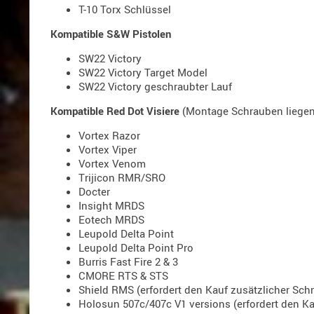
T-10 Torx Schlüssel
Kompatible S&W Pistolen
SW22 Victory
SW22 Victory Target Model
SW22 Victory geschraubter Lauf
Kompatible Red Dot Visiere
(Montage Schrauben liegen
Vortex Razor
Vortex Viper
Vortex Venom
Trijicon RMR/SRO
Docter
Insight MRDS
Eotech MRDS
Leupold Delta Point
Leupold Delta Point Pro
Burris Fast Fire 2 & 3
CMORE RTS & STS
Shield RMS (erfordert den Kauf zusätzlicher Sch
Holosun 507c/407c V1 versions (erfordert den K