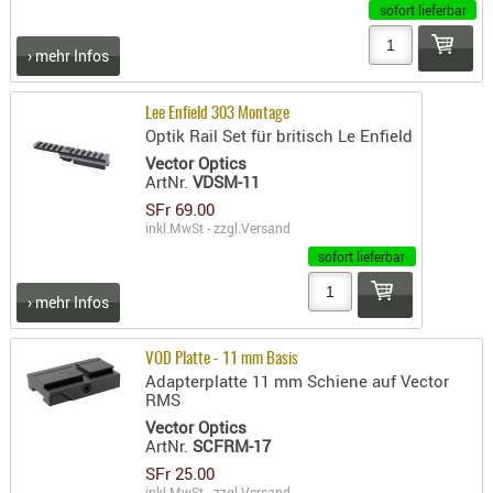
sofort lieferbar
RIEMEN
SONSTIGE
› mehr Infos
SPUHR -
ERSATZTEI
Lee Enfield 303 Montage
Optik Rail Set für britisch Le Enfield
SPUHR -
ERWEITER
Vector Optics
ArtNr.
VDSM-11
VISIERE
SFr 69.00
ZF-
inkl.MwSt - zzgl.
Versand
MONTAGE
sofort lieferbar
ZWEIBEIN
› mehr Infos
WIEDER
VOD Platte - 11 mm Basis
Adapterplatte 11 mm Schiene auf Vector
RMS
Vector Optics
ArtNr.
SCFRM-17
SFr 25.00
inkl.MwSt - zzgl.
Versand