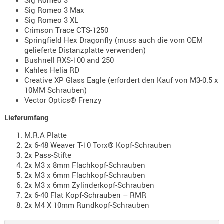
Sig Romeo 3
Sig Romeo 3 Max
AUFSÄTZE
Sig Romeo 3 XL
UND
Crimson Trace CTS-1250
BÜRSTEN
Springfield Hex Dragonfly (muss auch die vom OEM
gelieferte Distanzplatte verwenden)
DIENSTLE
Bushnell RXS-100 and 250
PATCHES
Kahles Helia RD
UND
Creative XP Glass Eagle (erfordert den Kauf von M3-0.5 x
PELLETS
10MM Schrauben)
Vector Optics® Frenzy
PUTZSCH
PUTZSTOC
Lieferumfang
FÜHRUNG
M.R.A Platte
PUTZSTÖC
2x 6-48 Weaver T-10 Torx® Kopf-Schrauben
2x Pass-Stifte
REINIGER
2x M3 x 8mm Flachkopf-Schrauben
REINIGUN
2x M3 x 6mm Flachkopf-Schrauben
SCHMIERM
2x M3 x 6mm Zylinderkopf-Schrauben
2x 6-40 Flat Kopf-Schrauben – RMR
SONSTIGE
2x M4 X 10mm Rundkopf-Schrauben
TESTMITTE
-