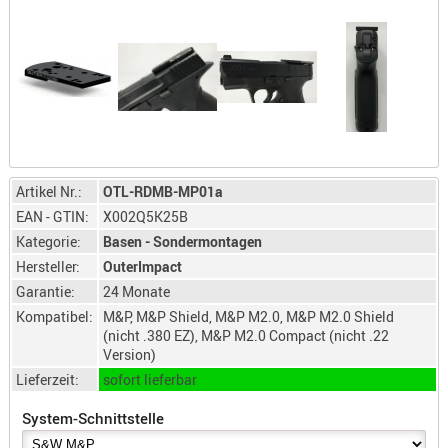
LICHTQUE
BIWAKMAT
LOCKMITT
MESSER
WÄRMEQU
SCHIES
AUFLAGE
Artikel Nr.:
OTL-RDMB-MP01a
BALLISTI
EAN - GTIN:
X002Q5K25B
DREIBEIN
Kategorie:
Basen - Sondermontagen
Hersteller:
OuterImpact
ELEKTRON
Garantie:
24 Monate
ENTFERNU
Kompatibel:
M&P, M&P Shield, M&P M2.0, M&P M2.0 Shield
LADEHILF
(nicht .380 EZ), M&P M2.0 Compact (nicht .22
ORGANISA
Version)
RIEMEN
Lieferzeit:
sofort lieferbar
SCHIESSS
System-Schnittstelle
KLEIDUNG