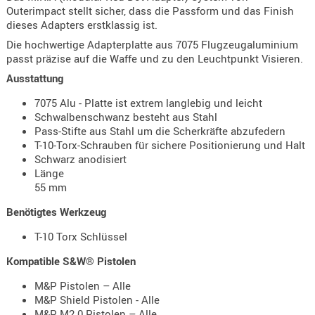
Holster
Outerimpact stellt sicher, dass die Passform und das Finish
dieses Adapters erstklassig ist.
Beretta
Die hochwertige Adapterplatte aus 7075 Flugzeugaluminium
Holster
passt präzise auf die Waffe und zu den Leuchtpunkt Visieren.
CZ
Ausstattung
Holster
7075 Alu - Platte ist extrem langlebig und leicht
Glock
Schwalbenschwanz besteht aus Stahl
Pass-Stifte aus Stahl um die Scherkräfte abzufedern
Holster
T-10-Torx-Schrauben für sichere Positionierung und Halt
HK
Schwarz anodisiert
Länge
Holster
55 mm
SIG-Sa
Benötigtes Werkzeug
Holster
T-10 Torx Schlüssel
Walthe
Kompatible S&W® Pistolen
Holster
Sonsti
M&P Pistolen – Alle
M&P Shield Pistolen - Alle
Magazi
M&P M2.0 Pistolen – Alle