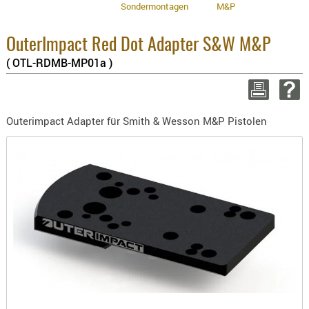
Sondermontagen
M&P
BEKLEIDU
Enthaltene Mw
8.1% :
ZUBEHÖR
3.8% :
OuterImpact Red Dot Adapter S&W M&P
OPTIK
2.6% :
( OTL-RDMB-MP01a )
Summe :
ENTFERNU
zzgl. Versand
FERNGLÄS
MAGNIFIE
WEITER EINKAU
Outerimpact Adapter für Smith & Wesson M&P Pistolen
MONOKUL
NACHTSIC
M
OPTIK-
ZUBEHÖR
ROTPUNK
SPEKTIVE
STATIVE
ZIELFERN
OUTDO