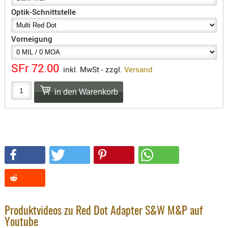
SONSTIGE
Optik-Schnittstelle
TAKTISCH
TOOLS
Vorneigung
TARGETS,
ZIELE
SFr 72.00
inkl. MwSt - zzgl.
Versand
SCHUTZ
BALLISTI
SCHUTZ
Einlage
Platten
Kopfsc
Trages
BRILLEN
EINSATZH
Produktvideos zu Red Dot Adapter S&W M&P auf
MATERIAL
Youtube
ELLENBOG