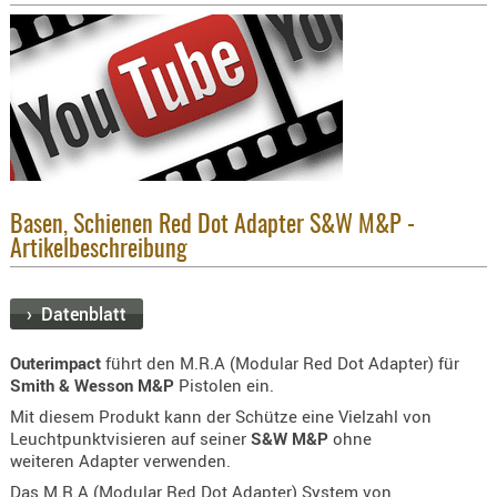
KNIESCHU
ERSTE
HILFE
GEHÖRSC
HANDSCH
KOPFSCH
TARNUNG
Basen, Schienen Red Dot Adapter S&W M&P -
TRAGES
Artikelbeschreibung
GEWEHRT
› Datenblatt
HOLSTER
Holster
Outerimpact
führt den M.R.A (Modular Red Dot Adapter) für
Basen,
Smith & Wesson M&P
Pistolen ein.
Grundp
Mit diesem Produkt kann der Schütze eine Vielzahl von
Leuchtpunktvisieren auf seiner
S&W M&P
ohne
Holster
weiteren Adapter verwenden.
1911er
Das M.R.A (Modular Red Dot Adapter) System von