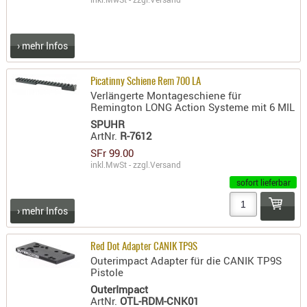
› mehr Infos
Picatinny Schiene Rem 700 LA
Verlängerte Montageschiene für
Remington LONG Action Systeme mit 6 MIL
SPUHR
ArtNr.
R-7612
SFr 99.00
inkl.MwSt - zzgl.
Versand
sofort lieferbar
› mehr Infos
Red Dot Adapter CANIK TP9S
Outerimpact Adapter für die CANIK TP9S
Pistole
OuterImpact
ArtNr.
OTL-RDM-CNK01