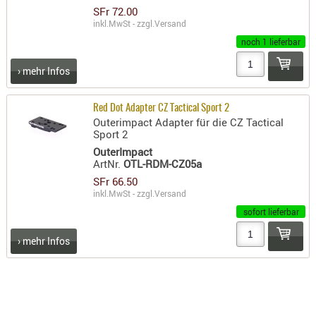
SFr 72.00
inkl.MwSt - zzgl.
Versand
noch 1 lieferbar
› mehr Infos
Red Dot Adapter CZ Tactical Sport 2
Outerimpact Adapter für die CZ Tactical
Sport 2
OuterImpact
ArtNr.
OTL-RDM-CZ05a
SFr 66.50
inkl.MwSt - zzgl.
Versand
sofort lieferbar
› mehr Infos