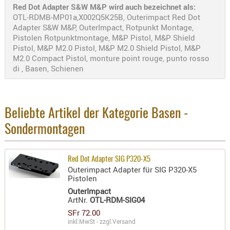
Red Dot Adapter S&W M&P wird auch bezeichnet als:
PRÜFMITT
OTL-RDMB-MP01a,X002Q5K25B, Outerimpact Red Dot
WERKZEU
Adapter S&W M&P, OuterImpact, Rotpunkt Montage,
Pistolen Rotpunktmontage, M&P Pistol, M&P Shield
WAFFE
Pistol, M&P M2.0 Pistol, M&P M2.0 Shield Pistol, M&P
M2.0 Compact Pistol, monture point rouge, punto rosso
ABZÜGE
di , Basen, Schienen
BASEN -
SONDERM
CHASSIS
Beliebte Artikel der Kategorie Basen -
-
SCHÄFTE
Sondermontagen
CHASSIS-
ZUBEHÖR
Red Dot Adapter SIG P320-X5
GRIFFE
Outerimpact Adapter für SIG P320-X5
Pistolen
LADEHEBE
OuterImpact
MAGAZIN
ArtNr.
OTL-RDM-SIG04
MÜNDUNG
SFr 72.00
inkl.MwSt - zzgl.
Versand
RAILS