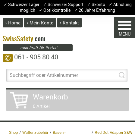
✓ Schweizer Lager ✓ Schweizer Support ✓ Skonto ✓ Abholung
möglich ✓ Optikkontrolle ✓ 20 Jahre Erfahrung
› Home
› Mein Konto
› Kontakt
ABVERK
MENÜ
BEKLEI
Swiss
Safety
.com
...vom Profi für Profis!
GÜRTEL
061 - 905 80 40
✆
HANDSCH
HOSEN
JACKEN
Suchbegriff oder Artikelnummer
KOPFBED
WARENKORB
OBERBEKL
Warenkorb
PATCHES
0 Artikel
RÜSTWEST
Sie haben keine Artikel im Warenkorb.
CARRIER
Artikel
Menge
Preis
SOCKEN
Warenwert :
UNTERWÄ
Shop
Waffenzubehör
Basen -
Red Dot Adapter S&W