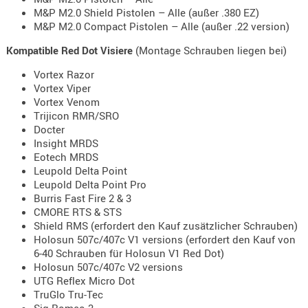
- doubl
M&P M2.0 Shield Pistolen – Alle (außer .380 EZ)
M&P M2.0 Compact Pistolen – Alle (außer .22 version)
Magazi
Kompatible Red Dot Visiere
(Montage Schrauben liegen bei)
- single
Vortex Razor
Holster
Vortex Viper
Zubehö
Vortex Venom
Trijicon RMR/SRO
HYDRATI
Docter
KITS
Insight MRDS
KOFFER
Eotech MRDS
Leupold Delta Point
RUCKSÄC
Leupold Delta Point Pro
RUCKSAC
Burris Fast Fire 2 & 3
ERWEITER
CMORE RTS & STS
Shield RMS (erfordert den Kauf zusätzlicher Schrauben)
RÜST-
Holosun 507c/407c V1 versions (erfordert den Kauf von
TASCHEN
6-40 Schrauben für Holosun V1 Red Dot)
TRAGE-,
Holosun 507c/407c V2 versions
PACKTAS
UTG Reflex Micro Dot
TruGlo Tru-Tec
WAFFE