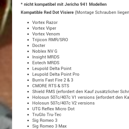
* nicht kompatibel mit Jericho 941 Modellen
Kompatible Red Dot Visiere
(Montage Schrauben liegen
Vortex Razor
Vortex Viper
Vortex Venom
Trijicon RMR/SRO
Docter
Noblex NV G
Insight MRDS
Eotech MRDS
Leupold Delta Point
Leupold Delta Point Pro
Burris Fast Fire 2 & 3
CMORE RTS & STS
Shield RMS (erfordert den Kauf zusätzlicher Sch
Holosun 507c/407c V1 versions (erfordert den K
Holosun 507c/407c V2 versions
UTG Reflex Micro Dot
TruGlo Tru-Tec
Sig Romeo 3
Sig Romeo 3 Max