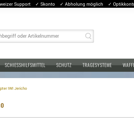
weizer Support ✓ Skonto ✓ Abholung möglich ✓ Optikkontro
hbegriff oder Artikelnummer
SCHIESSHILFSMITTEL
SCHUTZ
TRAGESYSTEME
WAFF
ter IWI Jericho
ho