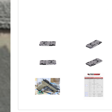
Holster
Sonstige
Magazinholster
-
double
Magazinholster
-
single
Holster-
Zubehör