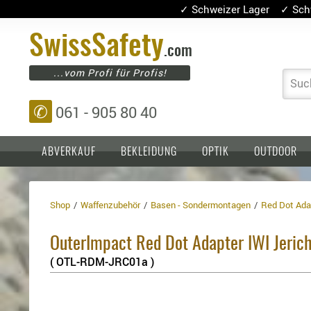
✓ Schweizer Lager ✓ Sch
Swiss
Safety
.com
...vom Profi für Profis!
Suc
✆
061 - 905 80 40
ABVERKAUF
BEKLEIDUNG
OPTIK
OUTDOOR
Shop
Waffenzubehör
Basen - Sondermontagen
Red Dot Adap
Einlagen,
Holster
Platten
Basen,
Kopfschutz
OuterImpact Red Dot Adapter IWI Jeric
Grundplatten
Tragesysteme
Holster
( OTL-RDM-JRC01a )
für
1911er