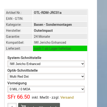
Artikel Nr.:
OTL-RDM-JRC01a
EAN - GTIN:
Kategorie:
Basen - Sondermontagen
Hersteller:
OuterImpact
Garantie:
24 Monate
Kompatibel:
IWI Jericho Enhanced
Lieferzeit:
noch 1 ab Lager lieferbar
System-Schnittstelle
Optik-Schnittstelle
Vorneigung
SFr 66.50
inkl. MwSt - zzgl.
Versand