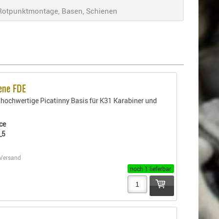
 Rotpunktmontage, Basen, Schienen
ene FDE
ochwertige Picatinny Basis für K31 Karabiner und
ce
_5
Versand
noch 1 lieferbar