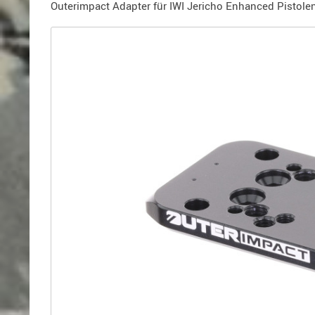
Holster
Outerimpact Adapter für IWI Jericho Enhanced Pistole
für
Beretta
Holster
für
CZ
Holster
für
Glock
Holster
für
HK
Holster
für
SIG-
Sauer
Holster
für
Walther