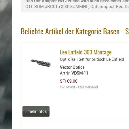
Red Dot Adapter IWI Jericho wird auch bezeichnet als
OTL-RDM-JRC01a,X0018UMMHL, Outerimpact Red Dot A
Beliebte Artikel der Kategorie Basen -
Lee Enfield 303 Montage
Optik Rail Set für britisch Le Enfield
Vector Optics
ArtNr.
VDSM-11
SFr 69.00
inkl.MwSt - zzgl.
Versand
› mehr Infos