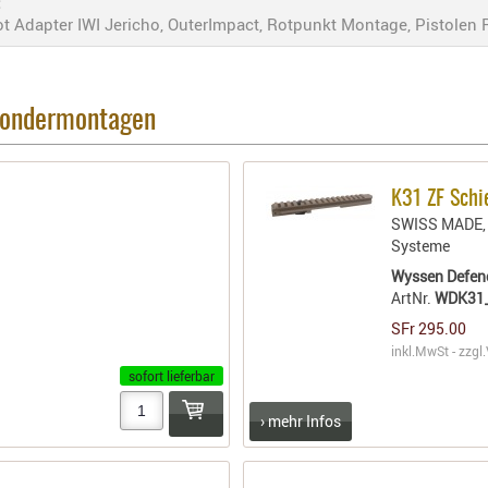
:
dapter IWI Jericho, OuterImpact, Rotpunkt Montage, Pistolen
 Sondermontagen
K31 ZF Schi
SWISS MADE, h
Systeme
Wyssen Defen
ArtNr.
WDK31
SFr 295.00
inkl.MwSt - zzgl.
sofort lieferbar
› mehr Infos