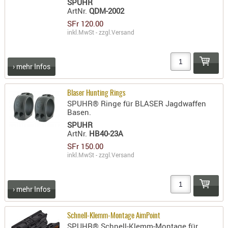
SPUHR
ArtNr.
QDM-2002
PRÜFMITT
SFr 120.00
WERKZEU
inkl.MwSt - zzgl.
Versand
WAFFE
ABZÜGE
› mehr Infos
BASEN -
SONDERM
Blaser Hunting Rings
CHASSIS
SPUHR® Ringe für BLASER Jagdwaffen
Basen.
-
SPUHR
SCHÄFTE
ArtNr.
HB40-23A
CHASSIS-
SFr 150.00
ZUBEHÖR
inkl.MwSt - zzgl.
Versand
GRIFFE
LADEHEBE
› mehr Infos
MAGAZIN
MÜNDUNG
Schnell-Klemm-Montage AimPoint
RAILS
SPUHR® Schnell-Klemm-Montage für