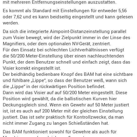
mit mehreren Entfernungseinstellungen auszustatten.
Holster
Es kommt als Standard mit Einstellungen für entweder 5,56
Beretta
oder 7,62 und es kann beidseitig eingestellt und kann gelesen
werden.
Holster
CZ
Da sich die integrierte Aimpoint-Distanzeinstellung parallel
zum Visier bewegt, wird der Zielpunkt immer in der Linse des
Holster
Magnifiers, oder dem optionalen NV-Gerät, zentriert.
Glock
Für den Einsatz bei schlechten Lichtverhältnissen verfügt
die 50/200 Meter-Einstellung über einen nachleuchtenden
Holster
Punkt, der dem Benutzer schnell und einfach zeigt, dass das
HK
Visier korrekt eingestellt ist.
Der beidhändig bedienbare Knopf des BAM hat eine sichtbare
Holster
und fühlbare „Lippe“, so dass der Benutzer weiß, wann sich
die „Lippe“ in der rückwärtigen Position befindet.
SIG-Sa
Dann wird das Visier auf auf 50/200 Meter eingestellt. Diese
Holster
Position wird gewählt, da die ballistischen Kurven hier
Deckungsgleich sind. Wenn ein Gewehr auf 50 Meter justiert
Walthe
ist, ist es auch auf 200 Meter mit der gleichen Einstellung
Holster
justiert. Das ist sehr praktisch für Kontrollzwecke, da man
nicht immer Zugang zu langen Schießständen hat.
Sonsti
Das BAM funktioniert sowohl für Gewehre als auch für
Magazi