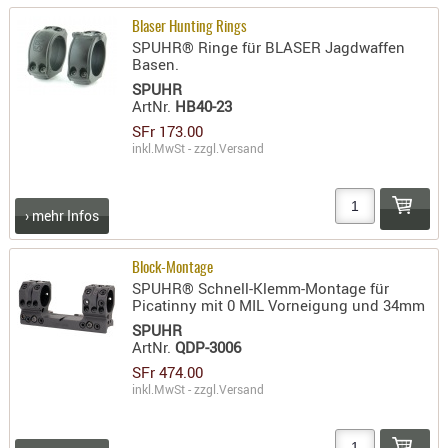
Blaser Hunting Rings
SPUHR® Ringe für BLASER Jagdwaffen
Basen.
SPUHR
ArtNr.
HB40-23
SFr 173.00
inkl.MwSt - zzgl.
Versand
› mehr Infos
Block-Montage
SPUHR® Schnell-Klemm-Montage für
Picatinny mit 0 MIL Vorneigung und 34mm
SPUHR
ArtNr.
QDP-3006
SFr 474.00
inkl.MwSt - zzgl.
Versand