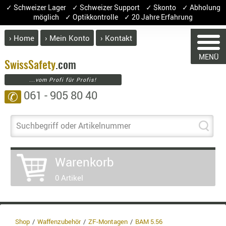
✓ Schweizer Lager ✓ Schweizer Support ✓ Skonto ✓ Abholung
möglich ✓ Optikkontrolle ✓ 20 Jahre Erfahrung
› Home
› Mein Konto
› Kontakt
ABVERK
MENÜ
BEKLEI
Swiss
Safety
.com
...vom Profi für Profis!
GÜRTEL
061 - 905 80 40
✆
HANDSCH
HOSEN
JACKEN
Suchbegriff oder Artikelnummer
WARENKORB
KOPFBED
OBERBEKL
Warenkorb
PATCHES
Sie haben keine Artikel im Warenkorb.
0 Artikel
RÜSTWEST
Artikel
Menge
Preis
CARRIER
SOCKEN
Warenwert 
UNTERWÄ
Shop
Waffenzubehör
ZF-Montagen
BAM 5.56
Enthaltene