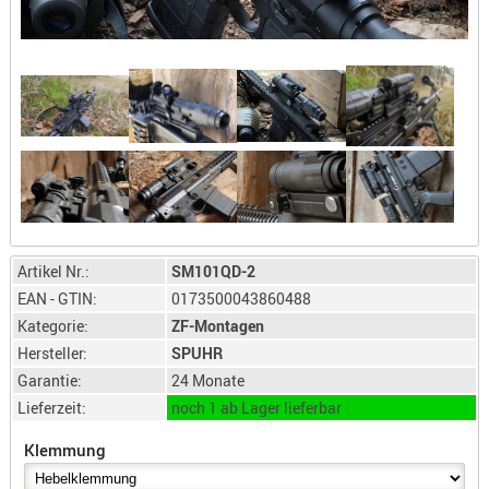
LICHTQUE
BIWAKMAT
LOCKMITT
MESSER
WÄRMEQU
SCHIES
AUFLAGE
BALLISTI
DREIBEIN
Artikel Nr.:
SM101QD-2
ELEKTRON
EAN - GTIN:
0173500043860488
ENTFERNU
Kategorie:
ZF-Montagen
LADEHILF
Hersteller:
SPUHR
Garantie:
24 Monate
ORGANISA
Lieferzeit:
noch 1 ab Lager lieferbar
RIEMEN
SCHIESSS
Klemmung
KLEIDUNG