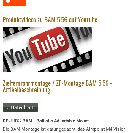
KNIESCHU
ERSTE
Produktvideos zu BAM 5.56 auf Youtube
HILFE
GEHÖRSC
HANDSCH
KOPFSCH
TARNUNG
TRAGES
GEWEHRT
Zielfernrohrmontage / ZF-Montage BAM 5.56 -
HOLSTER
Artikelbeschreibung
Holster
Basen,
› Datenblatt
Grundp
Holster
SPUHR® BAM - Ballistic Adjustable Mount
1911er
Die BAM-Montage ist dafür gedacht, das Aimpoint M4 Visier