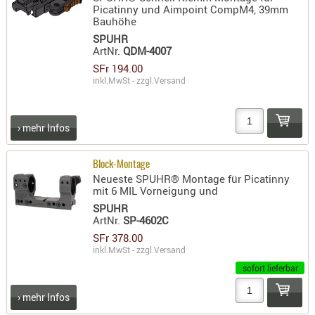
Picatinny und Aimpoint CompM4, 39mm
RIEMEN
Bauhöhe
SONSTIGE
SPUHR
ArtNr.
QDM-4007
SPUHR -
ERSATZTEI
SFr 194.00
inkl.MwSt - zzgl.
Versand
SPUHR -
ERWEITER
VISIERE
› mehr Infos
ZF-
MONTAGE
Block-Montage
ZWEIBEIN
Neueste SPUHR® Montage für Picatinny
mit 6 MIL Vorneigung und
WIEDER
SPUHR
ArtNr.
SP-4602C
SFr 378.00
inkl.MwSt - zzgl.
Versand
sofort lieferbar
› mehr Infos