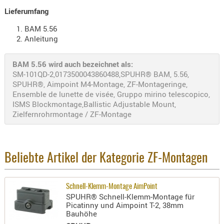
Lieferumfang
AUFSÄTZE
UND
BAM 5.56
Anleitung
BÜRSTEN
DIENSTLE
BAM 5.56 wird auch bezeichnet als:
PATCHES
SM-101QD-2,0173500043860488,SPUHR® BAM, 5.56,
UND
SPUHR®, Aimpoint M4-Montage, ZF-Montageringe,
PELLETS
Ensemble de lunette de visée, Gruppo mirino telescopico,
PUTZSCH
ISMS Blockmontage,Ballistic Adjustable Mount,
Zielfernrohrmontage / ZF-Montage
PUTZSTOC
FÜHRUNG
PUTZSTÖC
REINIGER
Beliebte Artikel der Kategorie ZF-Montagen
REINIGUN
SCHMIERM
Schnell-Klemm-Montage AimPoint
SPUHR® Schnell-Klemm-Montage für
SONSTIGE
Picatinny und Aimpoint T-2, 38mm
TESTMITTE
Bauhöhe
-