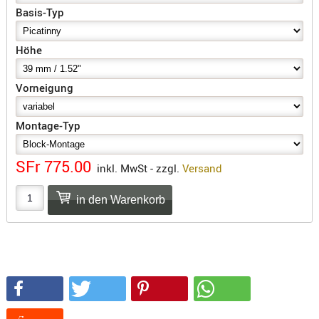
SONSTIGE
Basis-Typ
TAKTISCH
TOOLS
Höhe
TARGETS,
ZIELE
Vorneigung
SCHUTZ
Montage-Typ
BALLISTI
SCHUTZ
SFr 775.00
inkl. MwSt - zzgl.
Versand
Einlage
Platten
Kopfsc
Trages
BRILLEN
EINSATZH
MATERIAL
ELLENBOG