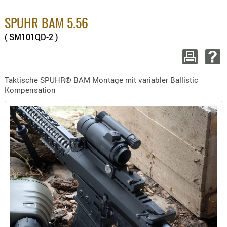
BEKLEIDU
8.1% :
ZUBEHÖR
3.8% :
SPUHR BAM 5.56
2.6% :
( SM101QD-2 )
OPTIK
Summe :
zzgl. Vers
ENTFERNU
FERNGLÄS
WEITER EINK
Taktische SPUHR® BAM Montage mit variabler Ballistic
MAGNIFIE
Kompensation
MONOKUL
NACHTSIC
OPTIK-
ZUBEHÖR
ROTPUNK
SPEKTIVE
STATIVE
ZIELFERN
OUTDO