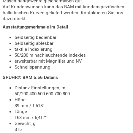
Maschinengewehre gleichermaßen gut.
- doubl
Auf Kundenwunsch kann das BAM mit kundenspezifischen
ballistischen Kurven geliefert werden. Kontaktieren Sie uns
Magazi
dazu direkt.
- single
Ausstattungsmerkmale im Detail
Holster
beidseitig bedienbar
Zubehö
beidseitig ablesbar
taktile Indexierung
HYDRATI
50/200 m nachleuchtende Indexies
KITS
erweiterbar mit Magnifier und NV
KOFFER
Schnellspannung
RUCKSÄC
SPUHR® BAM 5.56 Details
RUCKSAC
Distanz Einstellungen, m
ERWEITER
50/200-400-500-600-700-800
RÜST-
Höhe
TASCHEN
39 mm / 1,518"
Länge
TRAGE-,
163 mm / 6,417"
PACKTAS
Gewicht, g
315
WAFFE