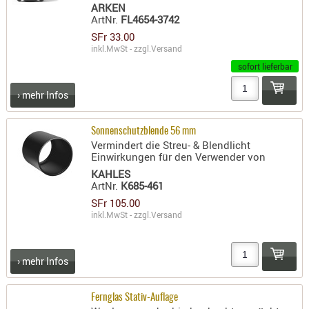
ARKEN
ArtNr.
FL4654-3742
AUFSÄTZE
UND
SFr 33.00
inkl.MwSt - zzgl.
Versand
BÜRSTEN
sofort lieferbar
DIENSTLE
PATCHES
› mehr Infos
UND
PELLETS
Sonnenschutzblende 56 mm
PUTZSCH
Vermindert die Streu- & Blendlicht
Einwirkungen für den Verwender von
PUTZSTOC
KAHLES
FÜHRUNG
ArtNr.
K685-461
PUTZSTÖC
SFr 105.00
inkl.MwSt - zzgl.
Versand
REINIGER
REINIGUN
SCHMIERM
› mehr Infos
SONSTIGE
TESTMITTE
Fernglas Stativ-Auflage
-