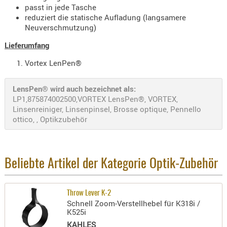
passt in jede Tasche
Holster
reduziert die statische Aufladung (langsamere
Beretta
Neuverschmutzung)
Holster
Lieferumfang
CZ
Vortex LenPen®
Holster
Glock
LensPen® wird auch bezeichnet als:
LP1,875874002500,VORTEX LensPen®, VORTEX,
Holster
Linsenreiniger, Linsenpinsel, Brosse optique, Pennello
HK
ottico, , Optikzubehör
Holster
SIG-Sa
Holster
Beliebte Artikel der Kategorie Optik-Zubehör
Walthe
Holster
Throw Lever K-2
Schnell Zoom-Verstellhebel für K318i /
Sonsti
K525i
Magazi
KAHLES