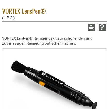
3.8% 
BEKLEIDU
2.6% 
ZUBEHÖR
VORTEX LensPen®
Summ
zzgl.
( LP-2 )
OPTIK
ENTFERNU
WEITER 
FERNGLÄS
VORTEX LenPen® Reinigungskit zur schonenden und
MAGNIFIE
zuverlässigen Reinigung optischer Flächen.
MONOKUL
NACHTSIC
OPTIK-
ZUBEHÖR
ROTPUNK
SPEKTIVE
STATIVE
ZIELFERN
OUTDO