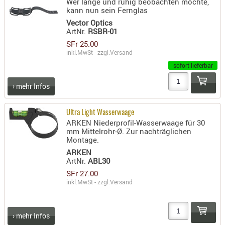
Wer lange und ruhig beobachten möchte,
kann nun sein Fernglas
PRÜFMITT
Vector Optics
WERKZEU
ArtNr.
RSBR-01
SFr 25.00
WAFFE
inkl.MwSt - zzgl.
Versand
ABZÜGE
sofort lieferbar
BASEN -
› mehr Infos
SONDERM
CHASSIS
-
Ultra Light Wasserwaage
ARKEN Niederprofil-Wasserwaage für 30
SCHÄFTE
mm Mittelrohr-Ø. Zur nachträglichen
CHASSIS-
Montage.
ZUBEHÖR
ARKEN
ArtNr.
ABL30
GRIFFE
SFr 27.00
LADEHEBE
inkl.MwSt - zzgl.
Versand
MAGAZIN
MÜNDUNG
› mehr Infos
RAILS