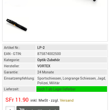
LICHTQUE
BIWAKMAT
LOCKMITT
MESSER
WÄRMEQU
SCHIES
AUFLAGE
Artikel Nr.:
LP-2
BALLISTI
EAN - GTIN:
875874002500
DREIBEIN
Kategorie:
Optik-Zubehör
ELEKTRON
Hersteller:
VORTEX
Garantie:
24 Monate
ENTFERNU
Einsatzempfehlung:
Sportschiessen, Longrange Schiessen, Jagd,
LADEHILF
Polizei, Militär
ORGANISA
Lieferzeit:
noch 1 ab Lager lieferbar
RIEMEN
SFr 11.90
SCHIESSS
inkl. MwSt - zzgl.
Versand
KLEIDUNG