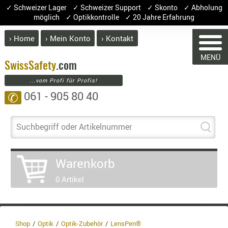
✓ Schweizer Lager ✓ Schweizer Support ✓ Skonto ✓ Abholung
möglich ✓ Optikkontrolle ✓ 20 Jahre Erfahrung
› Home
› Mein Konto
› Kontakt
ABVERK
MENÜ
BEKLEI
Swiss
Safety
.com
...vom Profi für Profis!
GÜRTEL
061 - 905 80 40
✆
HANDSCH
HOSEN
WARENKORB
JACKEN
Suchbegriff oder Artikelnummer
KOPFBED
OBERBEKL
Sie haben keine Artikel im Warenko
Warenkorb
PATCHES
Artikel
Menge
P
0 Artikel
RÜSTWEST
CARRIER
Ware
SOCKEN
Entha
8.1% 
UNTERWÄ
Shop
Optik
Optik-Zubehör
LensPen®