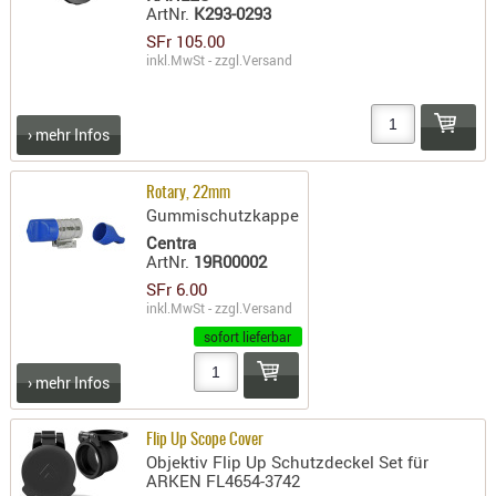
ArtNr.
K293-0293
- doubl
SFr 105.00
Magazi
inkl.MwSt - zzgl.
Versand
- single
Holster
› mehr Infos
Zubehö
HYDRATI
Rotary, 22mm
Gummischutzkappe
KITS
Centra
KOFFER
ArtNr.
19R00002
RUCKSÄC
SFr 6.00
RUCKSAC
inkl.MwSt - zzgl.
Versand
ERWEITER
sofort lieferbar
RÜST-
› mehr Infos
TASCHEN
TRAGE-,
Flip Up Scope Cover
PACKTAS
Objektiv Flip Up Schutzdeckel Set für
ARKEN FL4654-3742
WAFFE