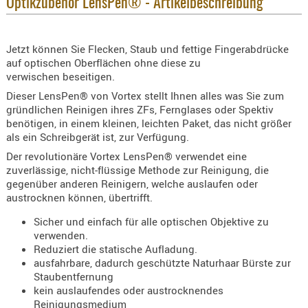
Optikzubehör LensPen® - Artikelbeschreibung
KNIESCHU
ERSTE
Jetzt können Sie Flecken, Staub und fettige Fingerabdrücke
HILFE
auf optischen Oberflächen ohne diese zu
GEHÖRSC
verwischen beseitigen.
HANDSCH
Dieser LensPen® von Vortex stellt Ihnen alles was Sie zum
KOPFSCH
gründlichen Reinigen ihres ZFs, Fernglases oder Spektiv
benötigen, in einem kleinen, leichten Paket, das nicht größer
TARNUNG
als ein Schreibgerät ist, zur Verfügung.
TRAGES
Der revolutionäre Vortex LensPen® verwendet eine
zuverlässige, nicht-flüssige Methode zur Reinigung, die
GEWEHRT
gegenüber anderen Reinigern, welche auslaufen oder
HOLSTER
austrocknen können, übertrifft.
Holster
Sicher und einfach für alle optischen Objektive zu
Basen,
verwenden.
Reduziert die statische Aufladung.
Grundp
ausfahrbare, dadurch geschützte Naturhaar Bürste zur
Holster
Staubentfernung
kein auslaufendes oder austrocknendes
1911er
Reinigungsmedium