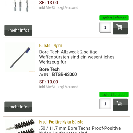
SFr 13.00
RIEMEN
inkl.MwSt - zzgl.
Versand
SONSTIGE
sofort lieferbar
SPUHR -
ERSATZTEI
› mehr Infos
SPUHR -
ERWEITER
Bürste - Nylon
Bore Tech Allzweck 2-seitige
VISIERE
Waffenbürsten sind ein wesentliches
ZF-
Werkzeug für
MONTAGE
Bore Tech
ArtNr.
BTGB-83000
ZWEIBEIN
SFr 10.00
WIEDER
inkl.MwSt - zzgl.
Versand
sofort lieferbar
› mehr Infos
Proof-Positive Nylon Bürste
.50 / 11.7 mm Bore Techs Proof-Positive