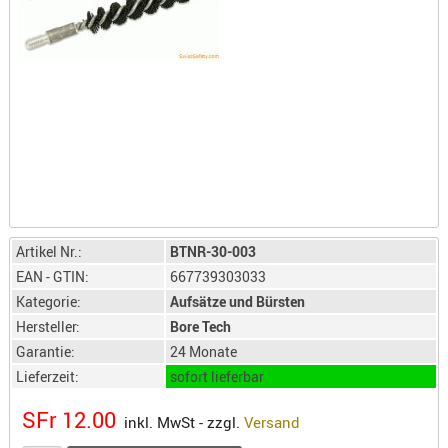
LICHTQUE
BIWAKMAT
LOCKMITT
MESSER
WÄRMEQU
SCHIES
AUFLAGE
BALLISTI
DREIBEIN
Artikel Nr.:
BTNR-30-003
ELEKTRON
EAN - GTIN:
667739303033
ENTFERNU
Kategorie:
Aufsätze und Bürsten
LADEHILF
Hersteller:
Bore Tech
ORGANISA
Garantie:
24 Monate
RIEMEN
Lieferzeit:
sofort lieferbar
SCHIESSS
SFr 12.00
inkl. MwSt - zzgl.
Versand
KLEIDUNG