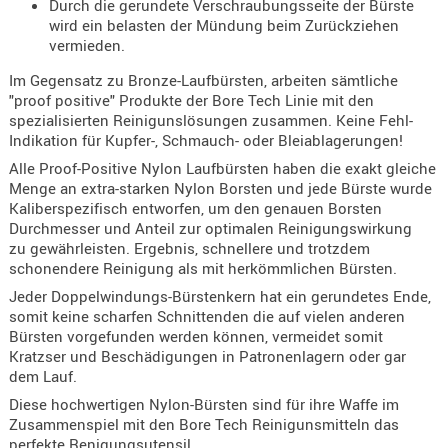
Durch die gerundete Verschraubungsseite der Bürste
- doubl
wird ein belasten der Mündung beim Zurückziehen
vermieden.
Magazi
- single
Im Gegensatz zu Bronze-Laufbürsten, arbeiten sämtliche
"proof positive" Produkte der Bore Tech Linie mit den
Holster
spezialisierten Reinigunslösungen zusammen. Keine Fehl-
Zubehö
Indikation für Kupfer-, Schmauch- oder Bleiablagerungen!
Alle Proof-Positive Nylon Laufbürsten haben die exakt gleiche
HYDRATI
Menge an extra-starken Nylon Borsten und jede Bürste wurde
KITS
Kaliberspezifisch entworfen, um den genauen Borsten
KOFFER
Durchmesser und Anteil zur optimalen Reinigungswirkung
zu gewährleisten. Ergebnis, schnellere und trotzdem
RUCKSÄC
schonendere Reinigung als mit herkömmlichen Bürsten.
RUCKSAC
Jeder Doppelwindungs-Bürstenkern hat ein gerundetes Ende,
ERWEITER
somit keine scharfen Schnittenden die auf vielen anderen
RÜST-
Bürsten vorgefunden werden können, vermeidet somit
TASCHEN
Kratzser und Beschädigungen in Patronenlagern oder gar
dem Lauf.
TRAGE-,
Diese hochwertigen Nylon-Bürsten sind für ihre Waffe im
PACKTAS
Zusammenspiel mit den Bore Tech Reinigunsmitteln das
WAFFE
perfekte Renigungsutensil.