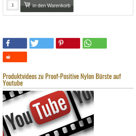
SONSTIGE
TAKTISCH
TOOLS
TARGETS,
ZIELE
SCHUTZ
BALLISTI
SCHUTZ
Einlage
Produktvideos zu Proof-Positive Nylon Bürste auf
Platten
Youtube
Kopfsc
Trages
BRILLEN
EINSATZH
MATERIAL
ELLENBOG