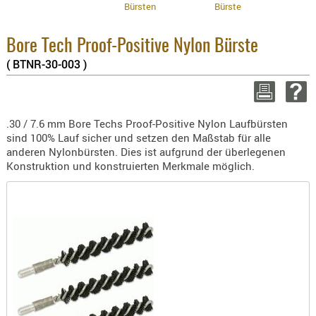
Bürsten
Bürste
BEKLEIDU
Enthaltene Mw
ZUBEHÖR
8.1% :
3.8% :
Bore Tech Proof-Positive Nylon Bürste
OPTIK
2.6% :
( BTNR-30-003 )
Summe :
ENTFERNU
zzgl. Versand
FERNGLÄS
MAGNIFIE
WEITER EINKAU
.30 / 7.6 mm Bore Techs Proof-Positive Nylon Laufbürsten
MONOKUL
sind 100% Lauf sicher und setzen den Maßstab für alle
anderen Nylonbürsten. Dies ist aufgrund der überlegenen
NACHTSIC
Mi
Konstruktion und konstruierten Merkmale möglich.
OPTIK-
ZUBEHÖR
ROTPUNK
SPEKTIVE
STATIVE
ZIELFERN
OUTDO