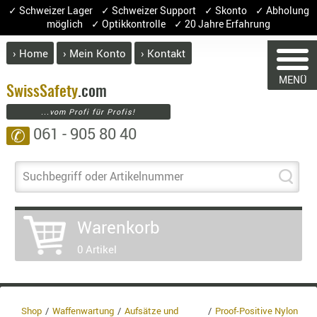
✓ Schweizer Lager ✓ Schweizer Support ✓ Skonto ✓ Abholung
möglich ✓ Optikkontrolle ✓ 20 Jahre Erfahrung
› Home
› Mein Konto
› Kontakt
ABVERK
MENÜ
BEKLEI
Swiss
Safety
.com
...vom Profi für Profis!
GÜRTEL
061 - 905 80 40
✆
HANDSCH
HOSEN
JACKEN
Suchbegriff oder Artikelnummer
KOPFBED
WARENKORB
OBERBEKL
Warenkorb
PATCHES
0 Artikel
RÜSTWEST
Sie haben keine Artikel im Warenkorb.
CARRIER
Artikel
Menge
Preis
SOCKEN
UNTERWÄ
Warenwert :
Shop
Waffenwartung
Aufsätze und
Proof-Positive Nylon