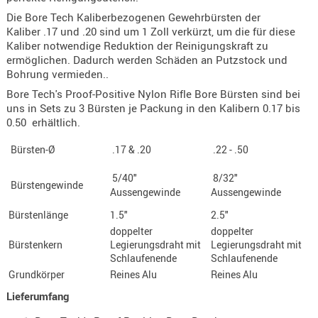
Die Bore Tech Kaliberbezogenen Gewehrbürsten der
AUFSÄTZE
Kaliber .17 und .20 sind um 1 Zoll verkürzt, um die für diese
UND
Kaliber notwendige Reduktion der Reinigungskraft zu
BÜRSTEN
ermöglichen. Dadurch werden Schäden an Putzstock und
Bohrung vermieden..
DIENSTLE
PATCHES
Bore Tech's Proof-Positive Nylon Rifle Bore Bürsten sind bei
uns in Sets zu 3 Bürsten je Packung in den Kalibern 0.17 bis
UND
0.50 erhältlich.
PELLETS
PUTZSCH
Bürsten-Ø
.17 & .20
.22 - .50
PUTZSTOC
5/40"
8/32"
FÜHRUNG
Bürstengewinde
Aussengewinde
Aussengewinde
PUTZSTÖC
Bürstenlänge
1.5"
2.5"
REINIGER
doppelter
doppelter
REINIGUN
Bürstenkern
Legierungsdraht mit
Legierungsdraht mit
Schlaufenende
Schlaufenende
SCHMIERM
Grundkörper
Reines Alu
Reines Alu
SONSTIGE
Lieferumfang
TESTMITTE
-