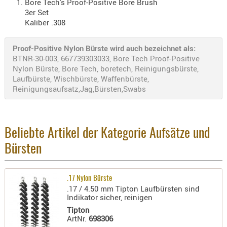
Bore Tech's Proof-Positive Bore Brush
PRÜFMITT
3er Set
Kaliber .308
WERKZEU
WAFFE
Proof-Positive Nylon Bürste wird auch bezeichnet als:
BTNR-30-003, 667739303033, Bore Tech Proof-Positive
ABZÜGE
Nylon Bürste, Bore Tech, boretech, Reinigungsbürste,
BASEN -
Laufbürste, Wischbürste, Waffenbürste,
SONDERM
Reinigungsaufsatz,Jag,Bürsten,Swabs
CHASSIS
-
SCHÄFTE
Beliebte Artikel der Kategorie Aufsätze und
CHASSIS-
Bürsten
ZUBEHÖR
GRIFFE
.17 Nylon Bürste
LADEHEBE
.17 / 4.50 mm Tipton Laufbürsten sind
MAGAZIN
Indikator sicher, reinigen
MÜNDUNG
Tipton
ArtNr.
698306
RAILS