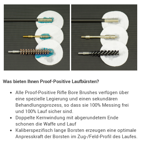
Holster
Beretta
Holster
CZ
Holster
Glock
Holster
HK
Was bieten Ihnen Proof-Positive Laufbürsten?
Holster
SIG-Sa
Alle Proof-Positive Rifle Bore Brushes verfügen über
eine spezielle Legierung und einen sekundären
Holster
Behandlungsprozess, so dass sie 100% Messing frei
Walthe
und 100% Lauf sicher sind.
Doppelte Kernwindung mit abgerundetem Ende
Holster
schonen die Waffe und Lauf
Sonsti
Kaliberspezifisch lange Borsten erzeugen eine optimale
Anpresskraft der Borsten im Zug-/Feld-Profil des Laufes.
Magazi