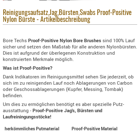
KNIESCHU
Reinigungsaufsatz,Jag,Bürsten,Swabs Proof-Positive
ERSTE
Nylon Bürste - Artikelbeschreibung
HILFE
GEHÖRSC
Bore Techs
Proof-Positive Nylon Bore Brushes
sind 100% Lauf
HANDSCH
sicher und setzen den Maßstab für alle anderen Nylonbürsten.
KOPFSCH
Dies ist aufgrund der überlegenen Konstruktion und
TARNUNG
konstruierten Merkmale möglich.
Was ist Proof-Positive?
TRAGES
Dank Indikatoren im Reinigungsmittel sehen Sie jederzeit, ob
GEWEHRT
sich im zu reinigenden Lauf noch Ablagerungen von Carbon
HOLSTER
oder Geschossablagerungen (Kupfer, Messing, Tombak)
befinden.
Holster
Um dies zu ermöglichen benötigt es aber spezielle Putz-
Basen,
ausstattung -
Proof-Positive Jag's, Bürsten und
Grundp
Laufreiningungsstöcke!
Holster
herkömmliches Putmaterial
Proof-Positive Material
1911er