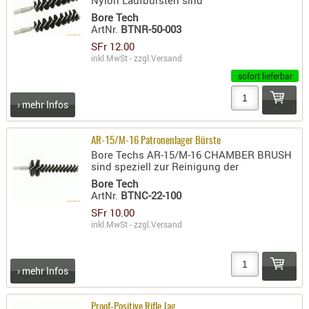
Nylon Laufbürsten sind
Bore Tech
ArtNr.
BTNR-50-003
SFr 12.00
inkl.MwSt - zzgl.
Versand
sofort lieferbar
› mehr Infos
AR-15/M-16 Patronenlager Bürste
Bore Techs AR-15/M-16 CHAMBER BRUSH
sind speziell zur Reinigung der
Bore Tech
ArtNr.
BTNC-22-100
SFr 10.00
inkl.MwSt - zzgl.
Versand
› mehr Infos
Proof-Positive Rifle Jag