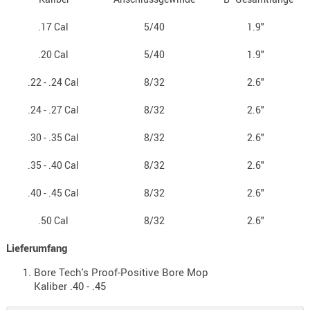
- doubl
.17 Cal
5/40
1.9"
Magazi
- single
.20 Cal
5/40
1.9"
Holster
.22 - .24 Cal
8/32
2.6"
Zubehö
.24 - .27 Cal
8/32
2.6"
HYDRATI
KITS
.30 - .35 Cal
8/32
2.6"
KOFFER
.35 - .40 Cal
8/32
2.6"
RUCKSÄC
RUCKSAC
.40 - .45 Cal
8/32
2.6"
ERWEITER
.50 Cal
8/32
2.6"
RÜST-
TASCHEN
Lieferumfang
TRAGE-,
Bore Tech's Proof-Positive Bore Mop
PACKTAS
Kaliber .40 - .45
WAFFE