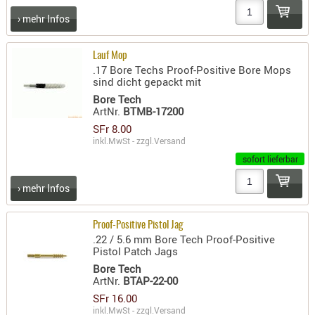
RIEMEN
› mehr Infos
SONSTIGE
SPUHR -
Lauf Mop
ERSATZTEI
.17 Bore Techs Proof-Positive Bore Mops
sind dicht gepackt mit
SPUHR -
Bore Tech
ERWEITER
ArtNr.
BTMB-17200
VISIERE
SFr 8.00
ZF-
inkl.MwSt - zzgl.
Versand
MONTAGE
sofort lieferbar
ZWEIBEIN
› mehr Infos
WIEDER
Proof-Positive Pistol Jag
.22 / 5.6 mm Bore Tech Proof-Positive
Pistol Patch Jags
Bore Tech
ArtNr.
BTAP-22-00
SFr 16.00
inkl.MwSt - zzgl.
Versand