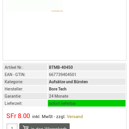
LICHTQUE
BIWAKMAT
LOCKMITT
MESSER
WÄRMEQU
SCHIES
AUFLAGE
BALLISTI
Artikel Nr.:
BTMB-40450
DREIBEIN
EAN - GTIN:
667739404501
ELEKTRON
Kategorie:
Aufsätze und Bürsten
ENTFERNU
Hersteller:
Bore Tech
LADEHILF
Garantie:
24 Monate
ORGANISA
Lieferzeit:
sofort lieferbar
RIEMEN
SFr 8.00
inkl. MwSt - zzgl.
Versand
SCHIESSS
KLEIDUNG