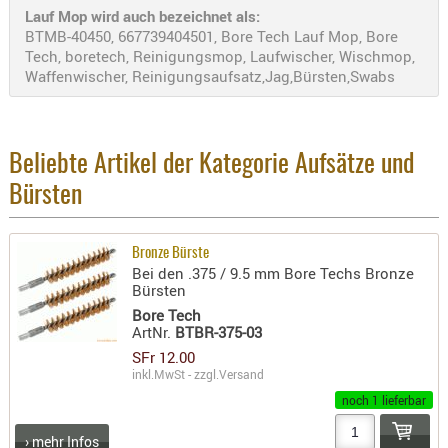
Lauf Mop wird auch bezeichnet als:
AUFSÄTZE
BTMB-40450, 667739404501, Bore Tech Lauf Mop, Bore
UND
Tech, boretech, Reinigungsmop, Laufwischer, Wischmop,
Waffenwischer, Reinigungsaufsatz,Jag,Bürsten,Swabs
BÜRSTEN
DIENSTLE
PATCHES
UND
Beliebte Artikel der Kategorie Aufsätze und
PELLETS
Bürsten
PUTZSCH
PUTZSTOC
Bronze Bürste
FÜHRUNG
Bei den .375 / 9.5 mm Bore Techs Bronze
PUTZSTÖC
Bürsten
REINIGER
Bore Tech
ArtNr.
BTBR-375-03
REINIGUN
SFr 12.00
SCHMIERM
inkl.MwSt - zzgl.
Versand
SONSTIGE
noch 1 lieferbar
TESTMITTE
› mehr Infos
-