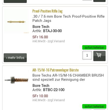
PRÜFMITT
Proof-Positive Rifle Jag
WERKZEU
.30 / 7.6 mm Bore Tech Proof-Positive Rifle
Patch Jags
WAFFE
Bore Tech
ABZÜGE
ArtNr.
BTAJ-30-00
SFr 16.00
BASEN -
inkl.MwSt - zzgl.
Versand
SONDERM
sofort lieferbar
CHASSIS
-
› mehr Infos
SCHÄFTE
CHASSIS-
AR-15/M-16 Patronenlager Bürste
ZUBEHÖR
Bore Techs AR-15/M-16 CHAMBER BRUSH
sind speziell zur Reinigung der
GRIFFE
Bore Tech
LADEHEBE
ArtNr.
BTBC-22-100
MAGAZIN
SFr 10.00
inkl.MwSt - zzgl.
Versand
MÜNDUNG
sofort lieferbar
RAILS