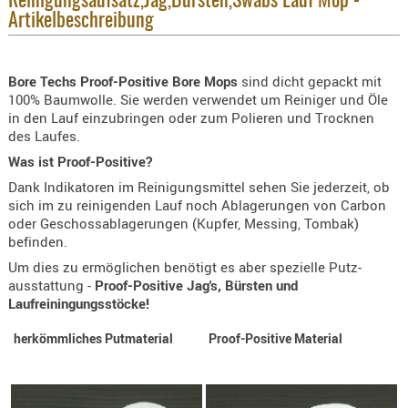
Reinigungsaufsatz,Jag,Bürsten,Swabs Lauf Mop -
Artikelbeschreibung
KNIESCHU
ERSTE
HILFE
Bore Techs Proof-Positive Bore Mops
sind dicht gepackt mit
GEHÖRSC
100% Baumwolle. Sie werden verwendet um Reiniger und Öle
in den Lauf einzubringen oder zum Polieren und Trocknen
HANDSCH
des Laufes.
KOPFSCH
Was ist Proof-Positive?
TARNUNG
Dank Indikatoren im Reinigungsmittel sehen Sie jederzeit, ob
TRAGES
sich im zu reinigenden Lauf noch Ablagerungen von Carbon
oder Geschossablagerungen (Kupfer, Messing, Tombak)
GEWEHRT
befinden.
HOLSTER
Um dies zu ermöglichen benötigt es aber spezielle Putz-
ausstattung -
Proof-Positive Jag's, Bürsten und
Holster
Laufreiningungsstöcke!
Basen,
Grundp
herkömmliches Putmaterial
Proof-Positive Material
Holster
1911er