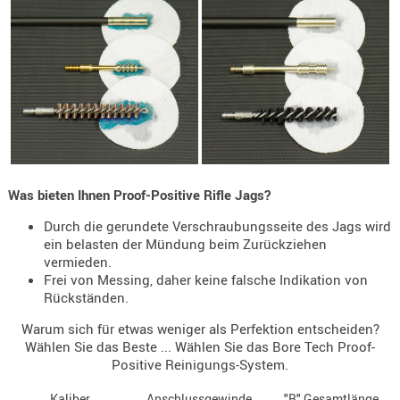
Holster
Beretta
Holster
CZ
Holster
Glock
Holster
Was bieten Ihnen Proof-Positive Rifle Jags?
HK
Durch die gerundete Verschraubungsseite des Jags wird
Holster
ein belasten der Mündung beim Zurückziehen
SIG-Sa
vermieden.
Frei von Messing, daher keine falsche Indikation von
Holster
Rückständen.
Walthe
Warum sich für etwas weniger als Perfektion entscheiden?
Holster
Wählen Sie das Beste ... Wählen Sie das Bore Tech Proof-
Sonsti
Positive Reinigungs-System.
Magazi
Kaliber
Anschlussgewinde
"B" Gesamtlänge