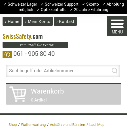
✓ Schweizer Lager ✓ Schweizer Support ✓ Skonto ✓ Abholung
möglich ✓ Optikkontrolle ✓ 20 Jahre Erfahrung
› Home
› Mein Konto
› Kontakt
ABVERK
MENÜ
BEKLEI
Swiss
Safety
.com
...vom Profi für Profis!
GÜRTEL
061 - 905 80 40
✆
HANDSCH
HOSEN
JACKEN
Suchbegriff oder Artikelnummer
WARENKORB
KOPFBED
OBERBEKL
Warenkorb
PATCHES
Sie haben keine Artikel im Warenkorb.
0 Artikel
RÜSTWEST
Artikel
Menge
Preis
CARRIER
SOCKEN
Warenwert
UNTERWÄ
Shop
Waffenwartung
Aufsätze und Bürsten
Lauf Mop
Enthalten