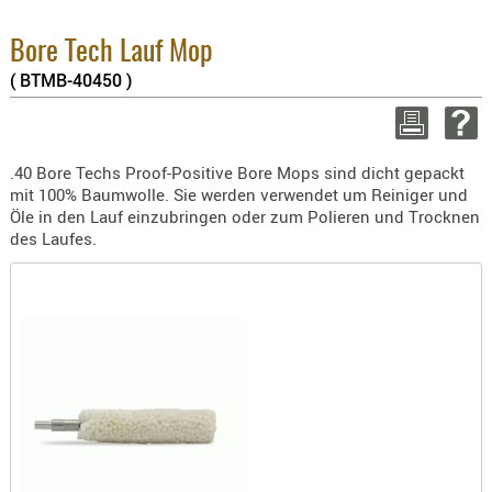
BEKLEIDU
8.1% :
3.8% :
ZUBEHÖR
Bore Tech Lauf Mop
2.6% :
( BTMB-40450 )
OPTIK
Summe :
zzgl. Ver
ENTFERNU
FERNGLÄS
WEITER EINK
.40 Bore Techs Proof-Positive Bore Mops sind dicht gepackt
MAGNIFIE
mit 100% Baumwolle. Sie werden verwendet um Reiniger und
MONOKUL
Öle in den Lauf einzubringen oder zum Polieren und Trocknen
des Laufes.
NACHTSIC
OPTIK-
ZUBEHÖR
ROTPUNK
SPEKTIVE
STATIVE
ZIELFERN
OUTDO