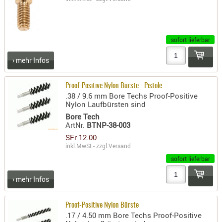
PRÜFMITT
WERKZEU
sofort lieferbar
WAFFE
› mehr Infos
ABZÜGE
BASEN -
SONDERM
Proof-Positive Nylon Bürste - Pistole
.38 / 9.6 mm Bore Techs Proof-Positive
CHASSIS
Nylon Laufbürsten sind
-
Bore Tech
SCHÄFTE
ArtNr.
BTNP-38-003
CHASSIS-
SFr 12.00
inkl.MwSt - zzgl.
Versand
ZUBEHÖR
sofort lieferbar
GRIFFE
LADEHEBE
› mehr Infos
MAGAZIN
MÜNDUNG
Proof-Positive Nylon Bürste
.17 / 4.50 mm Bore Techs Proof-Positive
RAILS