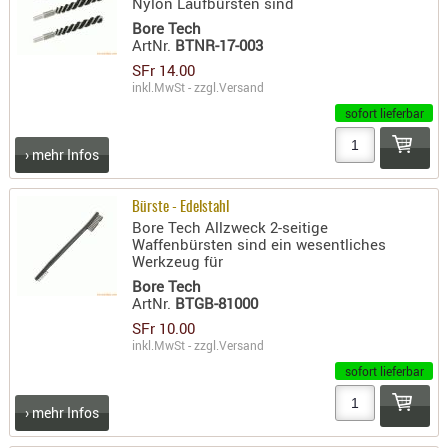
Nylon Laufbürsten sind
RIEMEN
Bore Tech
SONSTIGE
ArtNr.
BTNR-17-003
SFr 14.00
SPUHR -
inkl.MwSt - zzgl.
Versand
ERSATZTEI
sofort lieferbar
SPUHR -
ERWEITER
› mehr Infos
VISIERE
ZF-
Bürste - Edelstahl
MONTAGE
Bore Tech Allzweck 2-seitige
Waffenbürsten sind ein wesentliches
ZWEIBEIN
Werkzeug für
Bore Tech
WIEDER
ArtNr.
BTGB-81000
SFr 10.00
inkl.MwSt - zzgl.
Versand
sofort lieferbar
› mehr Infos