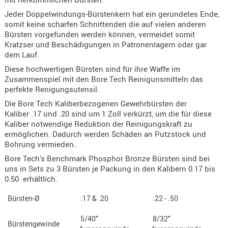
Holster
Jeder Doppelwindungs-Bürstenkern hat ein gerundetes Ende,
Beretta
somit keine scharfen Schnittenden die auf vielen anderen
Bürsten vorgefunden werden können, vermeidet somit
Holster
Kratzser und Beschädigungen in Patronenlagern oder gar
CZ
dem Lauf.
Diese hochwertigen Bürsten sind für ihre Waffe im
Holster
Zusammenspiel mit den Bore Tech Reinigunsmitteln das
Glock
perfekte Renigungsutensil.
Holster
Die Bore Tech Kaliberbezogenen Gewehrbürsten der
HK
Kaliber .17 und .20 sind um 1 Zoll verkürzt, um die für diese
Kaliber notwendige Reduktion der Reinigungskraft zu
Holster
ermöglichen. Dadurch werden Schäden an Putzstock und
SIG-Sa
Bohrung vermieden..
Bore Tech's Benchmark Phosphor Bronze Bürsten sind bei
Holster
uns in Sets zu 3 Bürsten je Packung in den Kalibern 0.17 bis
Walthe
0.50 erhältlich.
Holster
Bürsten-Ø
.17 & .20
.22 - .50
Sonsti
5/40"
8/32"
Bürstengewinde
Magazi