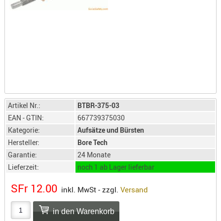
LICHTQUE
BIWAKMAT
LOCKMITT
MESSER
WÄRMEQU
SCHIES
AUFLAGE
BALLISTI
Artikel Nr.:
BTBR-375-03
EAN - GTIN:
667739375030
DREIBEIN
Kategorie:
Aufsätze und Bürsten
ELEKTRON
Hersteller:
Bore Tech
ENTFERNU
Garantie:
24 Monate
LADEHILF
Lieferzeit:
noch 1 ab Lager lieferbar
ORGANISA
RIEMEN
SFr 12.00
inkl. MwSt - zzgl.
Versand
SCHIESSS
KLEIDUNG