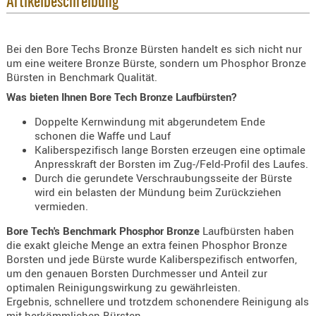
Artikelbeschreibung
KNIESCHU
ERSTE
Bei den Bore Techs Bronze Bürsten handelt es sich nicht nur
HILFE
um eine weitere Bronze Bürste, sondern um Phosphor Bronze
GEHÖRSC
Bürsten in Benchmark Qualität.
HANDSCH
Was bieten Ihnen Bore Tech Bronze Laufbürsten?
KOPFSCH
Doppelte Kernwindung mit abgerundetem Ende
TARNUNG
schonen die Waffe und Lauf
Kaliberspezifisch lange Borsten erzeugen eine optimale
TRAGES
Anpresskraft der Borsten im Zug-/Feld-Profil des Laufes.
Durch die gerundete Verschraubungsseite der Bürste
GEWEHRT
wird ein belasten der Mündung beim Zurückziehen
HOLSTER
vermieden.
Holster
Bore Tech's Benchmark Phosphor Bronze
Laufbürsten haben
Basen,
die exakt gleiche Menge an extra feinen Phosphor Bronze
Grundp
Borsten und jede Bürste wurde Kaliberspezifisch entworfen,
um den genauen Borsten Durchmesser und Anteil zur
Holster
optimalen Reinigungswirkung zu gewährleisten.
1911er
Ergebnis, schnellere und trotzdem schonendere Reinigung als
mit herkömmlichen Bürsten.