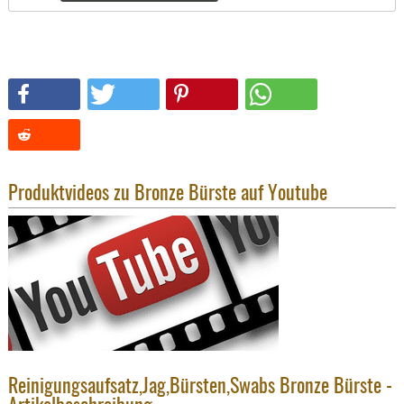
SONSTIGE
TAKTISCH
TOOLS
TARGETS,
ZIELE
SCHUTZ
BALLISTI
SCHUTZ
Produktvideos zu Bronze Bürste auf Youtube
Einlage
Platten
Kopfsc
Trages
BRILLEN
EINSATZH
MATERIAL
Reinigungsaufsatz,Jag,Bürsten,Swabs Bronze Bürste -
ELLENBOG