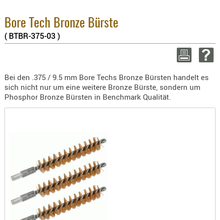
8.1% :
BEKLEIDU
3.8% :
ZUBEHÖR
Bore Tech Bronze Bürste
2.6% :
( BTBR-375-03 )
Summe :
OPTIK
zzgl. Ver
ENTFERNU
FERNGLÄS
WEITER EIN
Bei den .375 / 9.5 mm Bore Techs Bronze Bürsten handelt es
MAGNIFIE
sich nicht nur um eine weitere Bronze Bürste, sondern um
MONOKUL
Phosphor Bronze Bürsten in Benchmark Qualität.
NACHTSIC
OPTIK-
ZUBEHÖR
ROTPUNK
SPEKTIVE
STATIVE
ZIELFERN
OUTDO