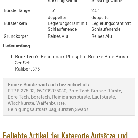
Aussengewinde
Aussengewinde
- doubl
Bürstenlänge
1.5"
2.5"
Magazi
doppelter
doppelter
Bürstenkern
Legierungsdraht mit
Legierungsdraht mit
- single
Schlaufenende
Schlaufenende
Holster
Grundkörper
Reines Alu
Reines Alu
Zubehö
Lieferumfang
HYDRATI
Bore Tech's Benchmark Phosphor Bronze Bore Brush
KITS
3er Set
Kaliber .375
KOFFER
RUCKSÄC
Bronze Bürste wird auch bezeichnet als:
RUCKSAC
BTBR-375-03, 667739375030, Bore Tech Bronze Bürste,
ERWEITER
Bore Tech, boretech, Reinigungsbürste, Laufbürste,
RÜST-
Wischbürste, Waffenbürste,
TASCHEN
Reinigungsaufsatz,Jag,Bürsten,Swabs
TRAGE-,
PACKTAS
Beliebte Artikel der Kategorie Aufsätze und
WAFFE