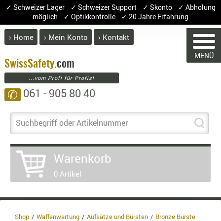
✓ Schweizer Lager ✓ Schweizer Support ✓ Skonto ✓ Abholung
möglich ✓ Optikkontrolle ✓ 20 Jahre Erfahrung
› Home
› Mein Konto
› Kontakt
ABVERK
MENÜ
BEKLEI
Swiss
Safety
.com
...vom Profi für Profis!
GÜRTEL
061 - 905 80 40
✆
HANDSCH
HOSEN
JACKEN
Suchbegriff oder Artikelnummer
WARENKORB
KOPFBED
OBERBEKL
Warenkorb
PATCHES
Sie haben keine Artikel im Warenkorb.
0 Artikel
RÜSTWEST
Artikel
Menge
Preis
CARRIER
SOCKEN
Warenwert
UNTERWÄ
Enthalten
Shop
Waffenwartung
Aufsätze und Bürsten
Bronze Bürste