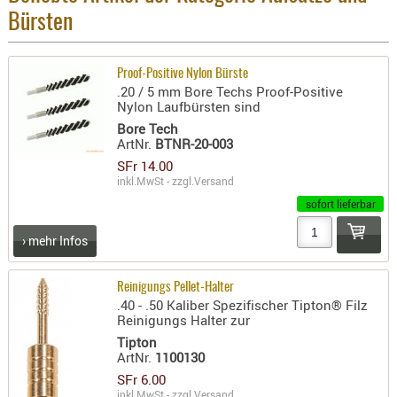
Bürsten
AUFSÄTZE
UND
BÜRSTEN
Proof-Positive Nylon Bürste
.20 / 5 mm Bore Techs Proof-Positive
DIENSTLE
Nylon Laufbürsten sind
PATCHES
Bore Tech
UND
ArtNr.
BTNR-20-003
PELLETS
SFr 14.00
inkl.MwSt - zzgl.
Versand
PUTZSCH
sofort lieferbar
PUTZSTOC
FÜHRUNG
› mehr Infos
PUTZSTÖC
REINIGER
Reinigungs Pellet-Halter
REINIGUN
.40 - .50 Kaliber Spezifischer Tipton® Filz
Reinigungs Halter zur
SCHMIERM
Tipton
SONSTIGE
ArtNr.
1100130
TESTMITTE
SFr 6.00
inkl.MwSt - zzgl.
Versand
-