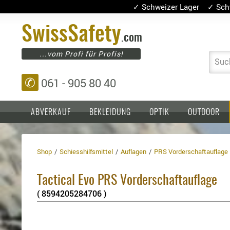
✓ Schweizer Lager ✓ Sch
Swiss
Safety
.com
...vom Profi für Profis!
Suc
✆
061 - 905 80 40
ABVERKAUF
BEKLEIDUNG
OPTIK
OUTDOOR
Shop
Schiesshilfsmittel
Auflagen
PRS Vorderschaftauflage
Einlagen,
Holster
Platten
Basen,
Kopfschutz
Tactical Evo PRS Vorderschaftauflage
Grundplatten
Tragesysteme
Holster
( 8594205284706 )
für
1911er