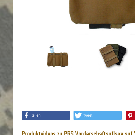
Holster
Sonstige
Magazinholster
-
double
Magazinholster
-
single
Holster-
Zubehör
teilen
tweet
Produktvideos zu PRS Vorderschaftauflage auf