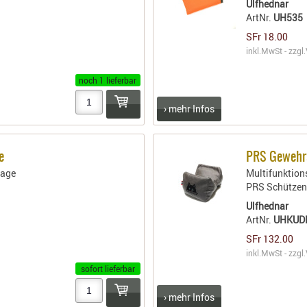
Ulfhednar
ArtNr.
UH535
SFr 18.00
inkl.MwSt - zzgl.
noch 1 lieferbar
› mehr Infos
e
PRS Gewehr
lage
Multifunktio
PRS Schützen 
Ulfhednar
ArtNr.
UHKUD
SFr 132.00
inkl.MwSt - zzgl.
sofort lieferbar
› mehr Infos