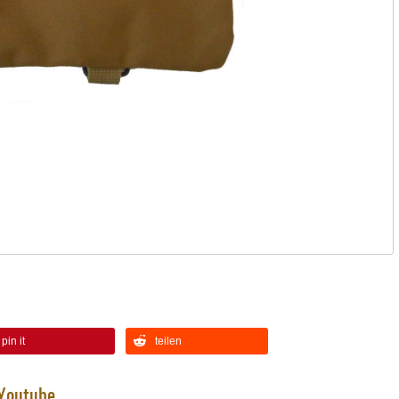
pin it
teilen
 Youtube