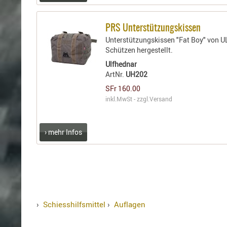
PRS Unterstützungskissen
Unterstützungskissen "Fat Boy" von 
Schützen hergestellt.
Ulfhednar
ArtNr.
UH202
SFr 160.00
inkl.MwSt - zzgl.
Versand
› mehr Infos
›
Schiesshilfsmittel
›
Auflagen