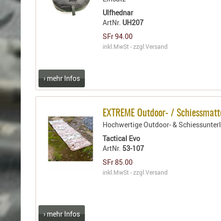
Ulfhednar
ArtNr.
UH207
SFr 94.00
inkl.MwSt - zzgl.
Versand
› mehr Infos
EXTREME Outdoor- / Schiessmatt
Hochwertige Outdoor- & Schiessunter
Tactical Evo
ArtNr.
53-107
SFr 85.00
inkl.MwSt - zzgl.
Versand
› mehr Infos