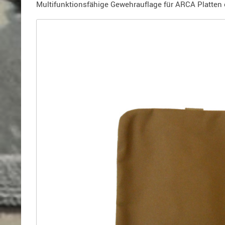
Holster
Multifunktionsfähige Gewehrauflage für ARCA Platten
für
Beretta
Holster
für
CZ
Holster
für
Glock
Holster
für
HK
Holster
für
SIG-
Sauer
Holster
für
Walther