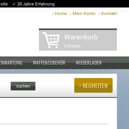
lle ✓ 20 Jahre Erfahrung
› Home
› Mein Konto
› Kontakt
Warenkorb
0 Artikel
ENWARTUNG
WAFFENZUBEHÖR
WIEDERLADEN
› NEUHEITEN