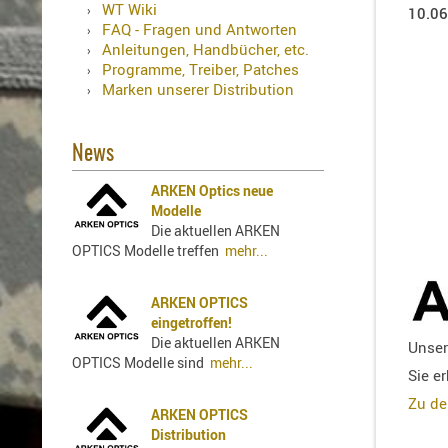
Holster
WT Wiki
10.06
für
FAQ - Fragen und Antworten
Beretta
Anleitungen, Handbücher, etc.
Programme, Treiber, Patches
Holster
Marken unserer Distribution
für
CZ
Holster
News
für
ARKEN Optics neue
Glock
Modelle
Holster
Die aktuellen ARKEN
für
OPTICS Modelle treffen
mehr...
HK
Holster
ARKEN OPTICS
für
eingetroffen!
SIG-
Die aktuellen ARKEN
Unser
Sauer
OPTICS Modelle sind
mehr...
Sie e
Holster
Zu de
für
ARKEN OPTICS
Walther
Distribution