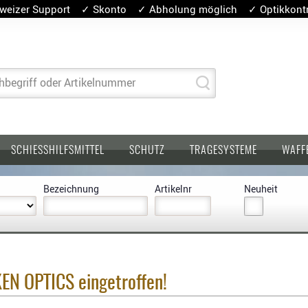
weizer Support ✓ Skonto ✓ Abholung möglich ✓ Optikkontro
hbegriff oder Artikelnummer
SCHIESSHILFSMITTEL
SCHUTZ
TRAGESYSTEME
WAFF
Bezeichnung
Artikelnr
Neuheit
EN OPTICS eingetroffen!