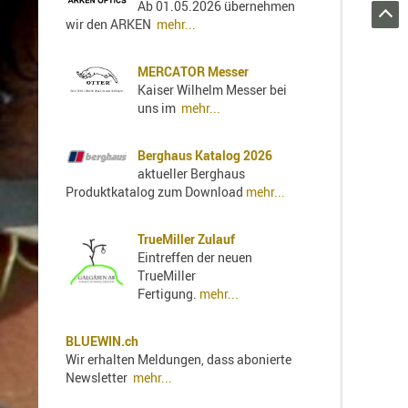
Ab 01.05.2026 übernehmen
Holster
wir den ARKEN
mehr...
Sonstige
Magazinholster
MERCATOR Messer
-
Kaiser Wilhelm Messer bei
double
uns im
mehr...
Magazinholster
-
Berghaus Katalog 2026
single
aktueller Berghaus
Holster-
Produktkatalog zum Download
mehr...
Zubehör
TrueMiller Zulauf
Eintreffen der neuen
TrueMiller
Fertigung.
mehr...
BLUEWIN.ch
Wir erhalten Meldungen, dass abonierte
Newsletter
mehr...