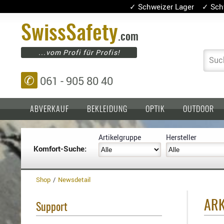
✓ Schweizer Lager ✓ Sch
Swiss
Safety
.com
...vom Profi für Profis!
Suc
✆
061 - 905 80 40
ABVERKAUF
BEKLEIDUNG
OPTIK
OUTDOOR
Artikelgruppe
Hersteller
Komfort-Suche:
Einlagen,
Holster
Platten
Basen,
Kopfschutz
Grundplatten
Shop
Newsdetail
Tragesysteme
Holster
für
ARK
Support
1911er