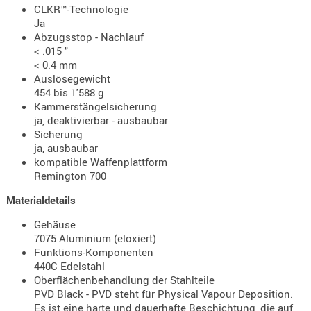
CLKR™-Technologie
- doubl
Ja
Abzugsstop - Nachlauf
Magazi
< .015 "
- single
< 0.4 mm
Auslösegewicht
Holster
454 bis 1'588 g
Zubehö
Kammerstängelsicherung
HYDRATI
ja, deaktivierbar - ausbaubar
Sicherung
KITS
ja, ausbaubar
KOFFER
kompatible Waffenplattform
RUCKSÄC
Remington 700
RUCKSAC
Materialdetails
ERWEITER
Gehäuse
RÜST-
7075 Aluminium (eloxiert)
TASCHEN
Funktions-Komponenten
TRAGE-,
440C Edelstahl
Oberflächenbehandlung der Stahlteile
PACKTAS
PVD Black - PVD steht für Physical Vapour Deposition.
WAFFE
Es ist eine harte und dauerhafte Beschichtung, die auf