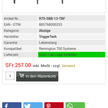
SONSTIGE
TAKTISCH
TOOLS
Artikel Nr.:
R70-SBB-13-TBF
TARGETS,
EAN - GTIN:
885768000253
ZIELE
Kategorie:
Abzüge
SCHUTZ
Hersteller:
TriggerTech
Garantie:
Lebenslang
BALLISTI
Kompatibel:
Remington 700 Systeme
SCHUTZ
Lieferzeit:
noch 1 ab Lager lieferbar
Einlage
Platten
SFr 257.00
inkl. MwSt - zzgl.
Versand
Kopfsc
Trages
BRILLEN
EINSATZH
MATERIAL
ELLENBOG