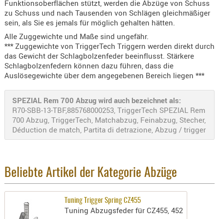
Funktionsoberflächen stützt, werden die Abzüge von Schuss
PRÜFMITT
zu Schuss und nach Tausenden von Schlägen gleichmäßiger
sein, als Sie es jemals für möglich gehalten hätten.
WERKZEU
Alle Zuggewichte und Maße sind ungefähr.
WAFFE
*** Zuggewichte von TriggerTech Triggern werden direkt durch
das Gewicht der Schlagbolzenfeder beeinflusst. Stärkere
ABZÜGE
Schlagbolzenfedern können dazu führen, dass die
BASEN -
Auslösegewichte über dem angegebenen Bereich liegen ***
SONDERM
CHASSIS
SPEZIAL Rem 700 Abzug wird auch bezeichnet als:
R70-SBB-13-TBF,885768000253, TriggerTech SPEZIAL Rem
-
700 Abzug, TriggerTech, Matchabzug, Feinabzug, Stecher,
SCHÄFTE
Déduction de match, Partita di detrazione, Abzug / trigger
CHASSIS-
ZUBEHÖR
GRIFFE
Beliebte Artikel der Kategorie Abzüge
LADEHEBE
MAGAZIN
MÜNDUNG
Tuning Trigger Spring CZ455
Tuning Abzugsfeder für CZ455, 452
RAILS