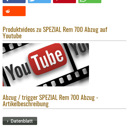
KNIESCHU
ERSTE
HILFE
Produktvideos zu SPEZIAL Rem 700 Abzug auf
GEHÖRSC
Youtube
HANDSCH
KOPFSCH
TARNUNG
TRAGES
GEWEHRT
HOLSTER
Holster
Abzug / trigger SPEZIAL Rem 700 Abzug -
Basen,
Artikelbeschreibung
Grundp
Holster
› Datenblatt
1911er