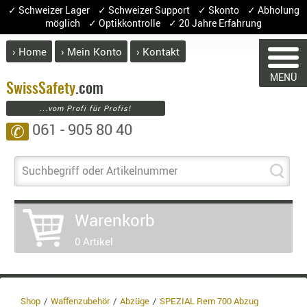
✓ Schweizer Lager ✓ Schweizer Support ✓ Skonto ✓ Abholung
möglich ✓ Optikkontrolle ✓ 20 Jahre Erfahrung
› Home
› Mein Konto
› Kontakt
ABVERK
MENÜ
BEKLEI
Swiss
Safety
.com
...vom Profi für Profis!
GÜRTEL
061 - 905 80 40
✆
HANDSCH
HOSEN
JACKEN
Suchbegriff oder Artikelnummer
KOPFBED
WARENKORB
OBERBEKL
Warenkorb
PATCHES
0 Artikel
RÜSTWEST
Sie haben keine Artikel im Warenkorb.
CARRIER
Artikel
Menge
Preis
SOCKEN
UNTERWÄ
Warenwert :
Shop
Waffenzubehör
Abzüge
SPEZIAL Rem 700 Abzug