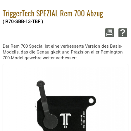
BEKLEIDU
Enthaltene Mw
ZUBEHÖR
8.1% :
TriggerTech SPEZIAL Rem 700 Abzug
3.8% :
( R70-SBB-13-TBF )
OPTIK
2.6% :
Summe :
ENTFERNU
zzgl. Versand
FERNGLÄS
Der Rem 700 Special ist eine verbesserte Version des Basis-
MAGNIFIE
WEITER EINKAU
Modells, das die Genauigkeit und Präzision aller Remington
MONOKUL
700-Modellgewehre weiter verbessert.
NACHTSIC
Mi
OPTIK-
ZUBEHÖR
ROTPUNK
SPEKTIVE
STATIVE
ZIELFERN
OUTDO