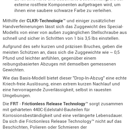
externe rostfreie Komponenten aufgetragen wird, um
AUFSÄTZE
ihnen eine saubere schwarze Farbe zu verleihen.
UND
Mithilfe der
CLKR-Technologie
™ und einiger zusätzlicher
BÜRSTEN
Handverfeinerungen lässt sich das Zuggewicht des Special-
DIENSTLE
Modells von einer von außen zugänglichen Stellschraube aus
schnell und sicher in Schritten von 1 bis 3,5 lbs einstellen.
PATCHES
UND
Aufgrund des sehr kurzen und präzisen Bruches, geben die
meisten Schützen an, dass sich die Zuggewichte wie ~ 0,5
PELLETS
Pfund und leichter anfühlen, gegenüber einem
PUTZSCH
reibungsbasierten Abzuges mit demselben gemessenen
PUTZSTOC
Gewichten.
FÜHRUNG
Wie das Basis-Modell bietet dieser "Drop-In-Abzug" eine echte
Kriech-freie Auslösung, einen extrem kurzen Nachlauf und
PUTZSTÖC
eine hervorragende Zuverlässigkeit, selbst in rauesten
REINIGER
Umgebungen.
REINIGUN
Die
FRT
-
Frictionless Release Technology
™ sorgt zusammen
SCHMIERM
mit gehärteten 440C-Edelstahl-Bauteilen für
Korrosionsbeständigkeit und eine verlängerte Lebensdauer.
SONSTIGE
Da sich die Frictionless Release Technology™ nicht auf das
TESTMITTE
Beschichten, Polieren oder Schmieren der
-