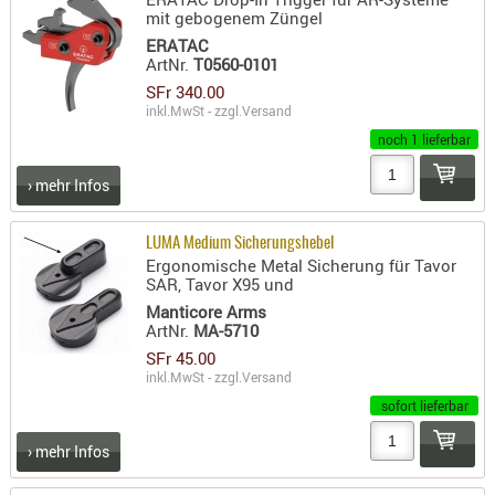
mit gebogenem Züngel
ERATAC
ArtNr.
T0560-0101
SFr 340.00
inkl.MwSt - zzgl.
Versand
noch 1 lieferbar
› mehr Infos
LUMA Medium Sicherungshebel
Ergonomische Metal Sicherung für Tavor
SAR, Tavor X95 und
Manticore Arms
ArtNr.
MA-5710
SFr 45.00
inkl.MwSt - zzgl.
Versand
sofort lieferbar
› mehr Infos