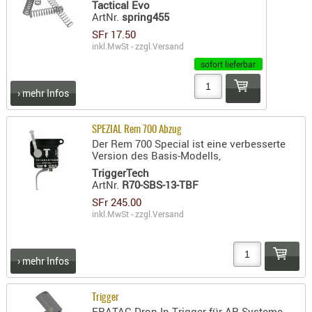
Tactical Evo
RIEMEN
ArtNr.
spring455
SONSTIGE
SFr 17.50
inkl.MwSt - zzgl.
Versand
SPUHR -
sofort lieferbar
ERSATZTEI
SPUHR -
› mehr Infos
ERWEITER
VISIERE
SPEZIAL Rem 700 Abzug
ZF-
Der Rem 700 Special ist eine verbesserte
Version des Basis-Modells,
MONTAGE
TriggerTech
ZWEIBEIN
ArtNr.
R70-SBS-13-TBF
SFr 245.00
WIEDER
inkl.MwSt - zzgl.
Versand
› mehr Infos
Trigger
ERATAC Drop-In Trigger für AR-Systeme