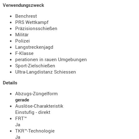
Holster
Verwendungszweck
Beretta
Benchrest
PRS Wettkampf
Holster
Präzisionsschießen
CZ
Militär
Polizei
Holster
Langstreckenjagd
Glock
F-Klasse
perationen in rauen Umgebungen
Holster
Sport-Zielschießen
HK
Ultra-Langdistanz Schiessen
Holster
Details
SIG-Sa
Abzugs-Züngelform
Holster
gerade
Auslöse-Charakteristik
Walthe
Einstufig - direkt
Holster
FRT™
Ja
Sonsti
TKR™-Technologie
Ja
Magazi